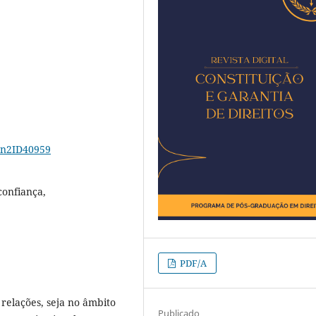
18n2ID40959
 confiança,
PDF/A
relações, seja no âmbito
Publicado