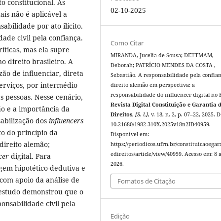
o constitucional. As
02-10-2025
ais não é aplicável a
bilidade por ato ilícito.
dade civil pela confiança.
Como Citar
ríticas, mas ela supre
MIRANDA, Jucelia de Sousa; DETTMAM,
 direito brasileiro. A
Deborah; PATRÍCIO MENDES DA COSTA ,
o de influenciar, direta
Sebastião. A responsabilidade pela confia
erviços, por intermédio
direito alemão em perspectiva: a
responsabilidade do influencer digital no B
s pessoas. Nesse cenário,
Revista Digital Constituição e Garantia 
ão e a importância da
Direitos
,
[S. l.]
, v. 18, n. 2, p. 07–22, 2025. 
sabilização dos
influencers
10.21680/1982-310X.2025v18n2ID40959.
to do princípio da
Disponível em:
direito alemão;
https://periodicos.ufrn.br/constituicaoegar
edireitos/article/view/40959. Acesso em: 8 
ncer
digital. Para
2026.
agem hipotético-dedutiva e
 com apoio da análise de
Fomatos de Citação
 estudo demonstrou que o
onsabilidade civil pela
Edição