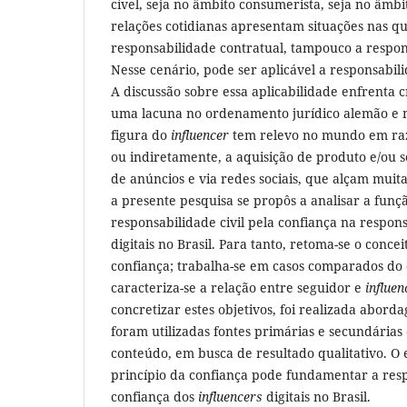
cível, seja no âmbito consumerista, seja no âmbit
relações cotidianas apresentam situações nas qu
responsabilidade contratual, tampouco a responsa
Nesse cenário, pode ser aplicável a responsabili
A discussão sobre essa aplicabilidade enfrenta c
uma lacuna no ordenamento jurídico alemão e no
figura do
influencer
tem relevo no mundo em razã
ou indiretamente, a aquisição de produto e/ou s
de anúncios e via redes sociais, que alçam muita
a presente pesquisa se propôs a analisar a funç
responsabilidade civil pela confiança na respon
digitais no Brasil. Para tanto, retoma-se o concei
confiança; trabalha-se em casos comparados do 
caracteriza-se a relação entre seguidor e
influe
concretizar estes objetivos, foi realizada abord
foram utilizadas fontes primárias e secundárias
conteúdo, em busca de resultado qualitativo. O
princípio da confiança pode fundamentar a resp
confiança dos
influencers
digitais no Brasil.