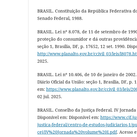
BRASIL. Constituição da República Federativa do B
Senado Federal, 1988.
BRASIL. Lei nº 8.078, de 11 de setembro de 1990
proteção do consumidor e dá outras providências
seção 1, Brasília, DF, p. 17652, 12 set. 1990. Dis
http://www.planalto.gov.br/ccivil_03/leis/l8078.h
2025.
BRASIL. Lei nº 10.406, de 10 de janeiro de 2002. I
Diário Oficial da União: seção 1, Brasília, DF, p. 
em:
https://www.planalto.gov.br/ccivil_03/leis/2
02 jul. 2025.
BRASIL. Conselho da Justiça Federal. IV Jornada d
Disponível em: Disponível em:
https://www.cjf.ju
justica-federal/centro-de-estudos-judiciarios-1/p
cej/IV%20Jornada%20volume%20I.pdf
. Acesso e