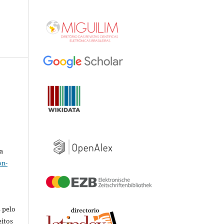
a
on-
 pelo
eitos