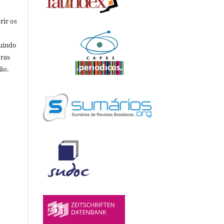
rir os
luindo
tras
ão.