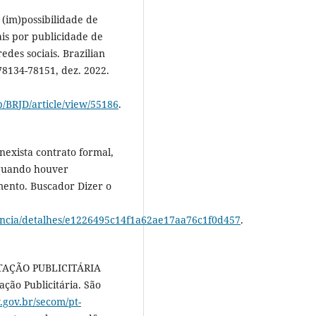
 (im)possibilidade de
ais por publicidade de
des sociais. Brazilian
 78134-78151, dez. 2022.
hp/BRJD/article/view/55186
.
exista contrato formal,
 quando houver
ento. Buscador Dizer o
dencia/detalhes/e1226495c14f1a62ae17aa76c1f0d457
.
AÇÃO PUBLICITÁRIA
ção Publicitária. São
.gov.br/secom/pt-