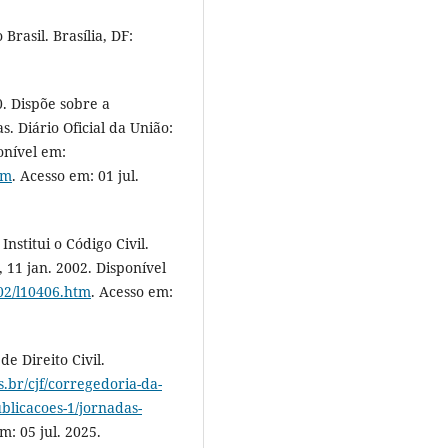
rasil. Brasília, DF:
. Dispõe sobre a
. Diário Oficial da União:
ponível em:
tm
. Acesso em: 01 jul.
nstitui o Código Civil.
1, 11 jan. 2002. Disponível
002/l10406.htm
. Acesso em:
e Direito Civil.
s.br/cjf/corregedoria-da-
ublicacoes-1/jornadas-
m: 05 jul. 2025.