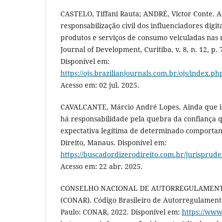
CASTELO, Tiffani Rauta; ANDRÉ, Victor Conte. A
responsabilização civil dos influenciadores digit
produtos e serviços de consumo veiculadas nas re
Journal of Development, Curitiba, v. 8, n. 12, p.
Disponível em:
https://ojs.brazilianjournals.com.br/ojs/index.p
Acesso em: 02 jul. 2025.
CAVALCANTE, Márcio André Lopes. Ainda que in
há responsabilidade pela quebra da confiança
expectativa legítima de determinado comportam
Direito, Manaus. Disponível em:
https://buscadordizerodireito.com.br/jurispru
Acesso em: 22 abr. 2025.
CONSELHO NACIONAL DE AUTORREGULAMENT
(CONAR). Código Brasileiro de Autorregulamenta
Paulo: CONAR, 2022. Disponível em:
https://www