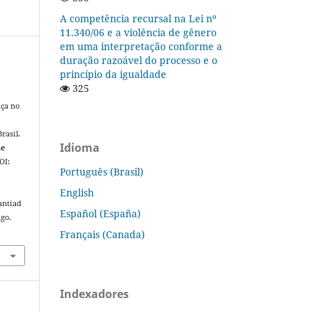
A competência recursal na Lei nº
11.340/06 e a violência de gênero
em uma interpretação conforme a
duração razoável do processo e o
princípio da igualdade
325
nça no
rasil.
Idioma
de
DOI:
Português (Brasil)
English
antiad
Español (España)
ago.
Français (Canada)
Indexadores