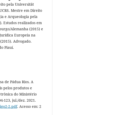
eito pela Universität
UCRS. Mestre em Direito
ia e Arqueologia pela
). Estudos realizados em
burgo/Alemanha (2015) e
Jurídica Europeia na
 (2015). Advogado.
o Piauí.
a de Pádua Rios. A
is pelos produtos e
etrônica do Ministério
4-123, jul./dez. 2021.
tigo2-2.pdf
. Acesso em: 2