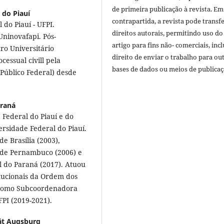
de primeira publicação à revista. Em
 do Piauí
contrapartida, a revista pode transfe
do Piauí - UFPI.
direitos autorais, permitindo uso do
Uninovafapi. Pós-
artigo para fins não- comerciais, inc
ro Universitário
direito de enviar o trabalho para ou
cessual civill pela
bases de dados ou meios de publicaç
 Público Federal) desde
araná
 Federal do Piauí e do
rsidade Federal do Piauí.
e Brasília (2003),
 de Pernambuco (2006) e
l do Paraná (2017). Atuou
tucionais da Ordem dos
e como Subcoordenadora
PI (2019-2021).
ät Augsburg