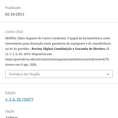
Publicado
02-10-2013
Como Citar
MONTA, Fábio Augusto de Castro Cavalcanti. O papel da hermenêutica como
instrumento para distinção entre gasodutos de transporte e de transferência
na lei do petróleo .
Revista Digital Constituição e Garantia de Direitos
,
[S.
l.]
, v. 1, n. 02, 2013. Disponível em:
https://periodicos.ufrn.br/constituicaoegarantiadedireitos/article/view/4276.
Acesso em: 8 ago. 2026.
Fomatos de Citação
Edição
v. 1 n. 02 (2007)
Seção
Artigos