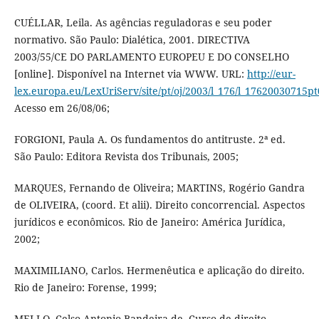
CUÉLLAR, Leila. As agências reguladoras e seu poder
normativo. São Paulo: Dialética, 2001. DIRECTIVA
2003/55/CE DO PARLAMENTO EUROPEU E DO CONSELHO
[online]. Disponível na Internet via WWW. URL:
http://eur-
lex.europa.eu/LexUriServ/site/pt/oj/2003/l_176/l_17620030715p
Acesso em 26/08/06;
FORGIONI, Paula A. Os fundamentos do antitruste. 2ª ed.
São Paulo: Editora Revista dos Tribunais, 2005;
MARQUES, Fernando de Oliveira; MARTINS, Rogério Gandra
de OLIVEIRA, (coord. Et alii). Direito concorrencial. Aspectos
jurídicos e econômicos. Rio de Janeiro: América Jurídica,
2002;
MAXIMILIANO, Carlos. Hermenêutica e aplicação do direito.
Rio de Janeiro: Forense, 1999;
MELLO, Celso Antonio Bandeira de. Curso de direito