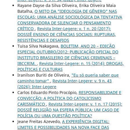
Rayane Dayse da Silva Oliveira, Erika Oliveira Maia
Batalha,
O MITO DA "IDEOLOGIA DE GÊNERO" NAS
ESCOLAS: UMA ANÁLISE SOCIOLÓGICA DA TENTATIVA
CONSERVADORA DE SILENCIAR O PENSAMENTO
CRÍTICO
,
Revista Inter-Legere: v. 1 n. 20 (2017):
DOSSIÊ ENSINO DE CIÊNCIAS SOCIAIS: RUPTURAS,
RESISTÊNCIAS E DESAFIOS
Tuisa Silva Nakagava,
BOLETIM, ANO 20 – EDIÇÃO
ESPECIAL OUTUBRO/2012: PUBLICAÇÃO OFICIAL DO
INSTITUTO BRASILEIRO DE CIÊNCIAS CRIMINAIS –
IBCCRIM.
,
Revista Inter-Legere: n. 15 (2014): DROGAS,
POLÍTICAS E CULTURAS
Iranilson Buriti de Oliveira,
"Eu só queria saber que
caminho tomar"
,
Revista Inter-Legere: v. 9 n. 43
(2026): Inter-Legere
Carlos Eduardo Pinto Procópio,
RESPONSABILIDADE E
CONVICÇÃO: A POLÍTICA DO CATOLICISMO
CARISMÁTICO
,
Revista Inter-Legere: v. 1 n. 17 (2015):
DOSSIÊ RELIGIÃO NA ESFERA PÚBLICA: UM CASO DE
POLÍCIA OU UMA QUESTÃO POLÍTICA?
Jeane Freitas Azevedo,
A EXPERIÊNCIA DIGITAL:
LIMITES E POSSIBILIDADES NA NOVA FACE DAS