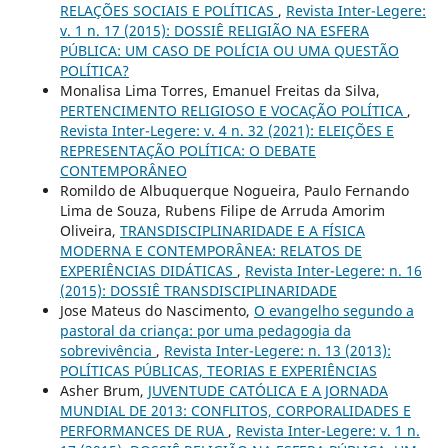
RELAÇÕES SOCIAIS E POLÍTICAS
,
Revista Inter-Legere:
v. 1 n. 17 (2015): DOSSIÊ RELIGIÃO NA ESFERA
PÚBLICA: UM CASO DE POLÍCIA OU UMA QUESTÃO
POLÍTICA?
Monalisa Lima Torres, Emanuel Freitas da Silva,
PERTENCIMENTO RELIGIOSO E VOCAÇÃO POLÍTICA
,
Revista Inter-Legere: v. 4 n. 32 (2021): ELEIÇÕES E
REPRESENTAÇÃO POLÍTICA: O DEBATE
CONTEMPORÂNEO
Romildo de Albuquerque Nogueira, Paulo Fernando
Lima de Souza, Rubens Filipe de Arruda Amorim
Oliveira,
TRANSDISCIPLINARIDADE E A FÍSICA
MODERNA E CONTEMPORÂNEA: RELATOS DE
EXPERIÊNCIAS DIDÁTICAS
,
Revista Inter-Legere: n. 16
(2015): DOSSIÊ TRANSDISCIPLINARIDADE
Jose Mateus do Nascimento,
O evangelho segundo a
pastoral da criança: por uma pedagogia da
sobrevivência
,
Revista Inter-Legere: n. 13 (2013):
POLÍTICAS PÚBLICAS, TEORIAS E EXPERIÊNCIAS
Asher Brum,
JUVENTUDE CATÓLICA E A JORNADA
MUNDIAL DE 2013: CONFLITOS, CORPORALIDADES E
PERFORMANCES DE RUA
,
Revista Inter-Legere: v. 1 n.