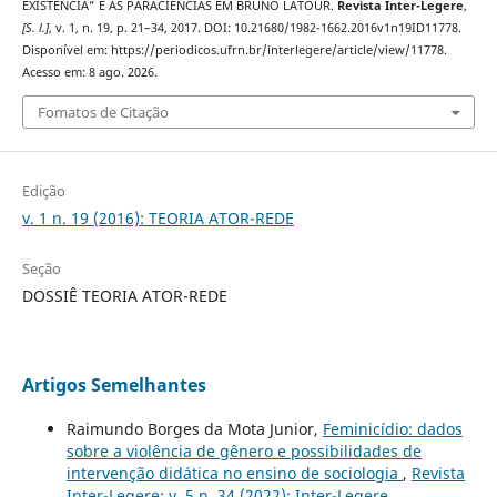
EXISTÊNCIA” E AS PARACIÊNCIAS EM BRUNO LATOUR.
Revista Inter-Legere
,
[S. l.]
, v. 1, n. 19, p. 21–34, 2017. DOI: 10.21680/1982-1662.2016v1n19ID11778.
Disponível em: https://periodicos.ufrn.br/interlegere/article/view/11778.
Acesso em: 8 ago. 2026.
Fomatos de Citação
Edição
v. 1 n. 19 (2016): TEORIA ATOR-REDE
Seção
DOSSIÊ TEORIA ATOR-REDE
Artigos Semelhantes
Raimundo Borges da Mota Junior,
Feminicídio: dados
sobre a violência de gênero e possibilidades de
intervenção didática no ensino de sociologia
,
Revista
Inter-Legere: v. 5 n. 34 (2022): Inter-Legere