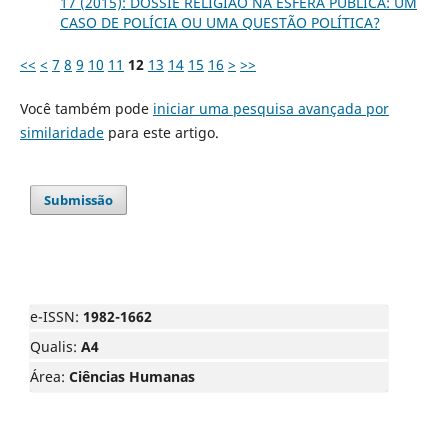
17 (2015): DOSSIÊ RELIGIÃO NA ESFERA PÚBLICA: UM
CASO DE POLÍCIA OU UMA QUESTÃO POLÍTICA?
<<
<
7
8
9
10
11
12
13
14
15
16
>
>>
Você também pode
iniciar uma pesquisa avançada por
similaridade
para este artigo.
Submissão
e-ISSN:
1982-1662
Qualis:
A4
Área:
Ciências Humanas