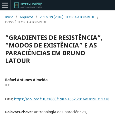
Início
/
Arquivos
/
v. 1 n. 19 (2016): TEORIA ATOR-REDE
/
DOSSIÊ TEORIA ATOR-REDE
“GRADIENTES DE RESISTÊNCIA”,
“MODOS DE EXISTÊNCIA” E AS
PARACIÊNCIAS EM BRUNO
LATOUR
Rafael Antunes Almeida
IFC
DOI:
https://doi.org/10.21680/1982-1662.2016v1n19ID11778
Palavras-chave:
Antropologia das paraciências,