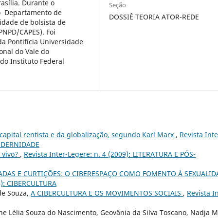
asília. Durante o
Seção
no Departamento de
DOSSIÊ TEORIA ATOR-REDE
idade de bolsista de
PNPD/CAPES). Foi
a Pontifícia Universidade
onal do Vale do
do Instituto Federal
 capital rentista e da globalização, segundo Karl Marx
,
Revista Inte
MODERNIDADE
 vivo?
,
Revista Inter-Legere: n. 4 (2009): LITERATURA E PÓS-
ADAS E CURTIÇÕES: O CIBERESPAÇO COMO FOMENTO À SEXUALID
14): CIBERCULTURA
 de Souza,
A CIBERCULTURA E OS MOVIMENTOS SOCIAIS
,
Revista I
ene Lélia Souza do Nascimento, Geovânia da Silva Toscano, Nadja M