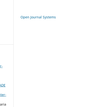
Open Journal Systems
r-
ADE
nter-
aria