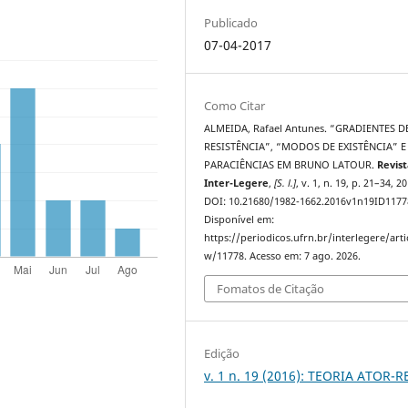
Publicado
07-04-2017
Como Citar
ALMEIDA, Rafael Antunes. “GRADIENTES D
RESISTÊNCIA”, “MODOS DE EXISTÊNCIA” E
PARACIÊNCIAS EM BRUNO LATOUR.
Revis
Inter-Legere
,
[S. l.]
, v. 1, n. 19, p. 21–34, 2
DOI: 10.21680/1982-1662.2016v1n19ID1177
Disponível em:
https://periodicos.ufrn.br/interlegere/arti
w/11778. Acesso em: 7 ago. 2026.
Fomatos de Citação
Edição
v. 1 n. 19 (2016): TEORIA ATOR-