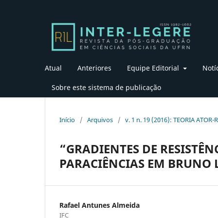
Atual
Anteriores
Equipe Editorial
Notí
Sobre este sistema de publicação
Início
/
Arquivos
/
v. 1 n. 19 (2016): TEORIA ATOR-
“GRADIENTES DE RESISTÊNC
PARACIÊNCIAS EM BRUNO
Rafael Antunes Almeida
IFC