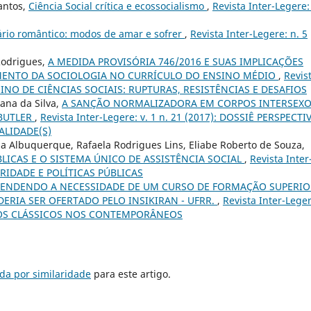
antos,
Ciência Social crítica e ecossocialismo
,
Revista Inter-Legere:
rio romântico: modos de amar e sofrer
,
Revista Inter-Legere: n. 5
Rodrigues,
A MEDIDA PROVISÓRIA 746/2016 E SUAS IMPLICAÇÕES
MENTO DA SOCIOLOGIA NO CURRÍCULO DO ENSINO MÉDIO
,
Revis
 ENSINO DE CIÊNCIAS SOCIAIS: RUPTURAS, RESISTÊNCIAS E DESAFIOS
ana da Silva,
A SANÇÃO NORMALIZADORA EM CORPOS INTERSEXO
 BUTLER
,
Revista Inter-Legere: v. 1 n. 21 (2017): DOSSIÊ PERSPECTI
ALIDADE(S)
ma Albuquerque, Rafaela Rodrigues Lins, Eliabe Roberto de Souza,
BLICAS E O SISTEMA ÚNICO DE ASSISTÊNCIA SOCIAL
,
Revista Inter
NARIDADE E POLÍTICAS PÚBLICAS
ENDENDO A NECESSIDADE DE UM CURSO DE FORMAÇÃO SUPERIO
ERIA SER OFERTADO PELO INSIKIRAN - UFRR.
,
Revista Inter-Leger
AL: OS CLÁSSICOS NOS CONTEMPORÂNEOS
da por similaridade
para este artigo.