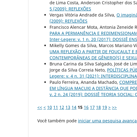
de Lima Costa, Anderson Cristopher dos S
5 (2009): REFLEXÕES
Vergas Vitória Andrade da Silva,
O imaginá
(2009): REFLEXÕES
Francisco Alencar Mota, Antonia Zeneide 
PARA A PERMANÊNCIA E REDIMENSIONA
Inter-Legere: v. 1 n. 20 (2017): DOSSIÊ
Mikelly Gomes da Silva, Marcos Mariano Vi
UMA REFLEXÃO A PARTIR DE FOUCAULT E
CONTEMPORÂNEAS DE GÊNERO(S) E SEXU
Bruna Carina da Silva Salgado, José de Li
Jorge da Silva Correia Neto,
POLÍTICAS PÚ
Legere: v. 4 n. 31 (2021): INTERDISCIPLI
Paulo Ferreira, Ananda Machado,
COMPRE
EM LÍNGUA MACUXI A DISTÂNCIA QUE POD
v. 2 n. 24 (2019): DOSSIÊ TEORIA SOCI
<<
<
10
11
12
13
14
15
16
17
18
19
>
>>
Você também pode
iniciar uma pesquisa avança