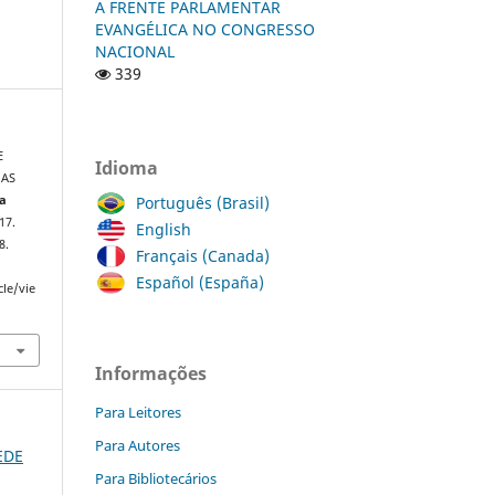
A FRENTE PARLAMENTAR
EVANGÉLICA NO CONGRESSO
NACIONAL
339
E
Idioma
 AS
Português (Brasil)
ta
017.
English
8.
Français (Canada)
Español (España)
cle/vie
Informações
Para Leitores
Para Autores
REDE
Para Bibliotecários