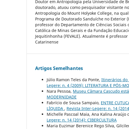
Doutor em Antropologia pela Universidade de Br
doutorado, atuou como pesquisador visitante 
Antropologia do Mount Holyoke College, na qual
Programa de Doutorado Sanduíche no Exterior (
professor do Departamento de Ciências Sociais d
Católica de Minas Gerais e da Fundação Educaci
Jequitinhonha (FEVALE). Atualmente é professor 
Catarinense
Artigos Semelhantes
Júlio Ramon Teles da Ponte,
Itinerários do
Legere: n. 4 (2009): LITERATURA E PÓS-
Nara Pessoa,
Museu Câmara Cascudo está
MODERNIDADE
Fabrício de Sousa Sampaio,
ENTRE CUTUC
LÍQUIDA
,
Revista Inter-Legere: n. 14 (20
Michelle Pascoal Maia, Ana Kalina Araújo
Legere: n. 14 (2014): CIBERCULTURA
Maria Euzimar Berenice Rego Silva, Gilcil