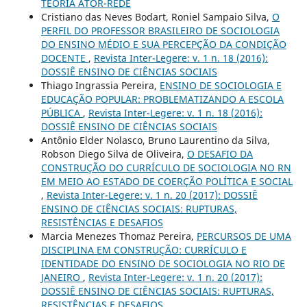
TEORIA ATOR-REDE
Cristiano das Neves Bodart, Roniel Sampaio Silva,
O
PERFIL DO PROFESSOR BRASILEIRO DE SOCIOLOGIA
DO ENSINO MÉDIO E SUA PERCEPÇÃO DA CONDIÇÃO
DOCENTE
,
Revista Inter-Legere: v. 1 n. 18 (2016):
DOSSIÊ ENSINO DE CIÊNCIAS SOCIAIS
Thiago Ingrassia Pereira,
ENSINO DE SOCIOLOGIA E
EDUCAÇÃO POPULAR: PROBLEMATIZANDO A ESCOLA
PÚBLICA
,
Revista Inter-Legere: v. 1 n. 18 (2016):
DOSSIÊ ENSINO DE CIÊNCIAS SOCIAIS
Antônio Elder Nolasco, Bruno Laurentino da Silva,
Robson Diego Silva de Oliveira,
O DESAFIO DA
CONSTRUÇÃO DO CURRÍCULO DE SOCIOLOGIA NO RN
EM MEIO AO ESTADO DE COERÇÃO POLÍTICA E SOCIAL
,
Revista Inter-Legere: v. 1 n. 20 (2017): DOSSIÊ
ENSINO DE CIÊNCIAS SOCIAIS: RUPTURAS,
RESISTÊNCIAS E DESAFIOS
Marcia Menezes Thomaz Pereira,
PERCURSOS DE UMA
DISCIPLINA EM CONSTRUÇÃO: CURRÍCULO E
IDENTIDADE DO ENSINO DE SOCIOLOGIA NO RIO DE
JANEIRO
,
Revista Inter-Legere: v. 1 n. 20 (2017):
DOSSIÊ ENSINO DE CIÊNCIAS SOCIAIS: RUPTURAS,
RESISTÊNCIAS E DESAFIOS