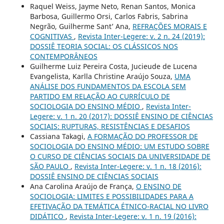
Raquel Weiss, Jayme Neto, Renan Santos, Monica
Barbosa, Guillermo Orsi, Carlos Fabris, Sabrina
Negrão, Guilherme Sant’ Ana,
REFRAÇÕES MORAIS E
COGNITIVAS
,
Revista Inter-Legere: v. 2 n. 24 (2019):
DOSSIÊ TEORIA SOCIAL: OS CLÁSSICOS NOS
CONTEMPORÂNEOS
Guilherme Luiz Pereira Costa, Jucieude de Lucena
Evangelista, Karlla Christine Araújo Souza,
UMA
ANÁLISE DOS FUNDAMENTOS DA ESCOLA SEM
PARTIDO EM RELAÇÃO AO CURRÍCULO DE
SOCIOLOGIA DO ENSINO MÉDIO
,
Revista Inter-
Legere: v. 1 n. 20 (2017): DOSSIÊ ENSINO DE CIÊNCIAS
SOCIAIS: RUPTURAS, RESISTÊNCIAS E DESAFIOS
Cassiana Takagi,
A FORMAÇÃO DO PROFESSOR DE
SOCIOLOGIA DO ENSINO MÉDIO: UM ESTUDO SOBRE
O CURSO DE CIÊNCIAS SOCIAIS DA UNIVERSIDADE DE
SÃO PAULO
,
Revista Inter-Legere: v. 1 n. 18 (2016):
DOSSIÊ ENSINO DE CIÊNCIAS SOCIAIS
Ana Carolina Araújo de França,
O ENSINO DE
SOCIOLOGIA: LIMITES E POSSIBILIDADES PARA A
EFETIVAÇÃO DA TEMÁTICA ÉTNICO-RACIAL NO LIVRO
DIDÁTICO
,
Revista Inter-Legere: v. 1 n. 19 (2016):