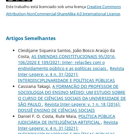
Este trabalho está licenciado sob uma licença
Creative Commons
Attribution-NonCommercial-ShareAlike 4.0 International License
.
Artigos Semelhantes
Cleidijane Siqueira Santos, João Bosco Araújo da
Costa,
AS EMENDAS CONSTITUCIONAIS 95/2016,
106/2020 E 109/2021: Inter- relações com o
endividamento público e as políticas sociais
,
Revista
Inter-Legere: v. 4 n. 31 (2021):
INTERDISCIPLINARIDADE E POLÍTICAS PÚBLICAS
Cassiana Takagi,
A FORMAÇÃO DO PROFESSOR DE
SOCIOLOGIA DO ENSINO MÉDIO: UM ESTUDO SOBRE
O CURSO DE CIÊNCIAS SOCIAIS DA UNIVERSIDADE DE
SÃO PAULO
,
Revista Inter-Legere: v. 1 n. 18 (2016):
DOSSIÊ ENSINO DE CIÊNCIAS SOCIAIS
Daniel F. O. Costa, Rute Maia,
POLÍTICA PÚBLICA
JUDICIÁRIA DE INTELIGÊNCIA ARTIFICIAL
,
Revista
Inter-Legere: v. 4 n. 31 (2021):