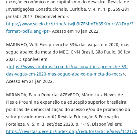
exceção econômico e ao capitalismo do desastre. Revista de
Investigações Constitucionais, Curitiba, v. 4, n. 1, p. 259-281,
jan/abr 2017. Disponível em: <
https://www.scielo.br/j/rinc/a/wJb3fZFMmZh65KfmrcWkDrp/?
format=pdf&lang=pt
> Acesso em 10 jan 2022.
MARINHO, Will. Fies preenche 53% das vagas em 2020, mas
segue abaixo da meta do MEC. CNN Brasil, São Paulo, 06 fev
2021. Disponível em:
<
https://www.cnnbrasil.com.br/nacional/fies-preenche-53-
das-vagas-em-2020-mas-segue-abaixo-da-meta-do-mec/
>.
Acesso em 21 jan 2022.
MIRANDA, Paula Roberta; AZEVEDO, Mário Luiz Neves de.
Fies e Prouni na expansão da educação superior brasileira:
políticas de democratização do acesso e/ou de promoção do
setor privado-mercantil? Revista Educação & Formação,
Fortaleza, v. 5, n. 3, set/dez 2020, p. 1-19. Disponível em:
https://revistas.uece.br/index.php/redufor/article/view/1421/