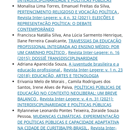
INTERDISCIPLINARIDADE E POLÍTICAS PÚBLICAS
Monalisa Lima Torres, Emanuel Freitas da Silva,
PERTENCIMENTO RELIGIOSO E VOCAÇÃO POLÍTICA
,
Revista Inter-Legere: v. 4 n. 32 (2021): ELEIÇÕES E
REPRESENTAÇÃO POLÍTICA: O DEBATE
CONTEMPORÂNEO
Francisca Natália Silva, Ana Lúcia Sarmento Henrique,
Ilane Ferreira Cavalcante,
TRAVESSIAS DA EDUCAÇÃO
PROFISSIONAL INTEGRADA AO ENSINO MÉDIO: POR
UM CAMINHO POLÍTICO
,
Revista Inter-Legere: n. 16
(2015): DOSSIÊ TRANSDISCIPLINARIDADE
Adriana Aparecida Souza,
A juventude brasileira e a
educação profissional
,
Revista Inter-Legere: v. 1 n. 23
(2018): EDUCAÇÃO, ARTES E TECNOLOGIA
Erivania Melo de Morais , Camila Rodrigues dos
Santos, Irene Alves de Paiva,
POLÍTICAS PÚBLICAS DE
EDUCAÇÃO NO CONTEXTO NEOLIBERAL: UM BREVE
BALANÇO
,
Revista Inter-Legere: v. 4 n. 31 (2021):
INTERDISCIPLINARIDADE E POLÍTICAS PÚBLICAS
Rylanneive Leonardo Pontes Teixeira, Zoraide Souza
Pessoa,
MUDANÇAS CLIMÁTICAS, EXPERIMENTAÇÃO
DE POLÍTICAS PÚBLICAS E CAPACIDADE ADAPTATIVA
NA CIDADE DE CURITIBA/PR-BRASIL
,
Revista Inter-