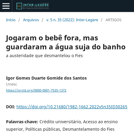
Início
/
Arquivos
/
v. 5 n. 35 (2022): Inter-Legere
/
ARTIGOS
Jogaram o bebê fora, mas
guardaram a água suja do banho
a austeridade que desmantelou o Fies
Igor Gomes Duarte Gomide dos Santos
Unesc
https://orcid.org/0000-0001-7535-1372
DOI:
https://doi.org/10.21680/1982-1662.2022v5n35ID30265
Palavras-chave:
Crédito universitário, Acesso ao ensino
superior, Políticas públicas, Desmantelamento do Fies