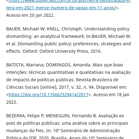
<
https://www.poder360.com.br/brasil/fies-e-desidratado-e-
tera-em-2021-menor-numero-de-vagas-em-11-anos/
>.
Acesso em 20 jan 2022.
BAUER, Michael W; KNILL, Christoph. Understanding policy
dismantling: an analytical framework. In:BAUER, Michael W.
et al. Dismantling public policy: preferences, strategies and
effects. Oxford: Oxford University Press, 2016.
BATISTA, Mariana; DOMINGOS, Amanda. Mais que boas
intenções: técnicas quantitativas e qualitativas na avaliação
de impacto de políticas públicas. Revista Brasileira de
Ciências Sociais [online], 2017, v. 32, n. 94. Disponível em:
<
https://doi.org/10.17666/329414/2017
>. Acesso em 18 jan
2022.
BEZERRA, Felipe P; MENEGUIN, Fernando B. Avaliação ex
post de políticas públicas: uma análise sobre as principais
mudanças do Fies. In: 10º Seminário de Administração
Pública do IDP, 2020, Brasília. Anais do 10º Seminário de