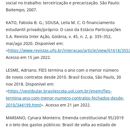
social no trabalho: terceirização e precarização. São Paulo:
Boitempo, 2007.
KATO, Fabiola B. G.; SOUSA, Leila M. C. O financiamento
estudantil privado/próprio: O caso da Estácio Participações
S.A. Revista Inter Ação, Goiânia, v. 45, n. 2, p. 335–352,
mai/ago 2020. Disponível em:
<
https://www.revistas.ufg.br/interacao/article/view/61618/355
Acesso em 15 jan 2022.
LESME, Adriano. FIES termina o ano com o menor número
de novos contratos desde 2010. Brasil Escola, São Paulo, 30
nov 2018. Disponível em:
<
https://vestibular.brasilescola.uol.com.br/enem/fies-
termina-ano-com-menor-numero-contratos-fechados-desde-
2010/344199.html
>. Acesso em 21 jan 2022.
MARIANO, Cynara Monteiro. Emenda constitucional 95/2019
e o teto dos gastos públicos: Brasil de volta ao estado de