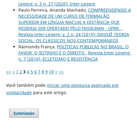
Legere: v. 3 n. 27 (2020): Inter-Legere
Paulo Ferreira, Ananda Machado,
COMPREENDENDO A
NECESSIDADE DE UM CURSO DE FORMAÇÃO
SUPERIOR EM LÍNGUA MACUXI A DISTÂNCIA QUE
PODERIA SER OFERTADO PELO INSIKIRAN - UFRR.
,
Revista Inter-Legere: v. 2 n. 24 (2019): DOSSIÊ TEORIA
SOCIAL: OS CLÁSSICOS NOS CONTEMPORÂNEOS
Raimundo França,
POLÍTICAS PÚBLICAS NO BRASIL: O
FAVOR, O JEITINHO E O DIREITO
,
Revista Inter-Legere:
n. 7 (2010): ECLETISMO E RESISTÊNCIA
<<
<
1
2
3
4
5
6
7
8
9
10
>
>>
Você também pode
iniciar uma pesquisa avançada por
similaridade
para este artigo.
Submissão