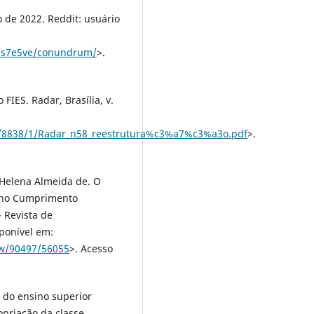
o de 2022. Reddit: usuário
s/s7e5ve/conundrum/
>.
FIES. Radar, Brasília, v.
058/8838/1/Radar_n58_reestrutura%c3%a7%c3%a3o.pdf
>.
Helena Almeida de. O
7 no Cumprimento
 Revista de
sponível em:
iew/90497/56055
>. Acesso
o do ensino superior
opriação da classe