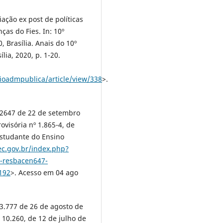
ação ex post de políticas
as do Fies. In: 10º
 Brasília. Anais do 10º
lia, 2020, p. 1-20.
ioadmpublica/article/view/338
>.
2647 de 22 de setembro
visória nº 1.865-4, de
Estudante do Ensino
ec.gov.br/index.php?
-resbacen647-
192
>. Acesso em 04 ago
.777 de 26 de agosto de
º 10.260, de 12 de julho de