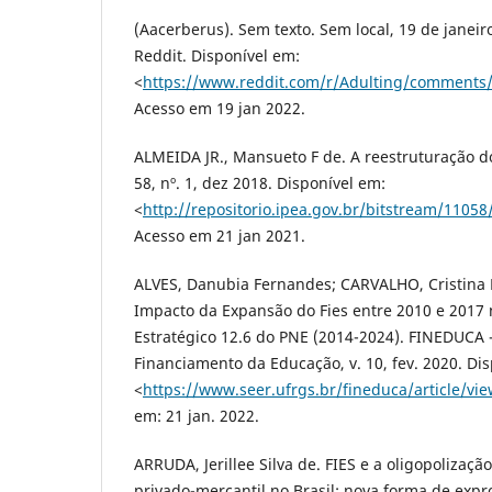
(Aacerberus). Sem texto. Sem local, 19 de janeir
Reddit. Disponível em:
<
https://www.reddit.com/r/Adulting/comment
Acesso em 19 jan 2022.
ALMEIDA JR., Mansueto F de. A reestruturação do 
58, nº. 1, dez 2018. Disponível em:
<
http://repositorio.ipea.gov.br/bitstream/11
Acesso em 21 jan 2021.
ALVES, Danubia Fernandes; CARVALHO, Cristina 
Impacto da Expansão do Fies entre 2010 e 201
Estratégico 12.6 do PNE (2014-2024). FINEDUCA -
Financiamento da Educação, v. 10, fev. 2020. Di
<
https://www.seer.ufrgs.br/fineduca/article/v
em: 21 jan. 2022.
ARRUDA, Jerillee Silva de. FIES e a oligopolizaçã
privado-mercantil no Brasil: nova forma de expr