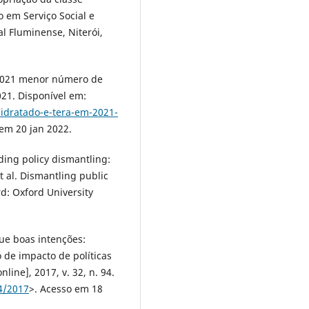
o em Serviço Social e
l Fluminense, Niterói,
 2021 menor número de
021. Disponível em:
sidratado-e-tera-em-2021-
 em 20 jan 2022.
ing policy dismantling:
t al. Dismantling public
rd: Oxford University
e boas intenções:
o de impacto de políticas
nline], 2017, v. 32, n. 94.
4/2017
>. Acesso em 18