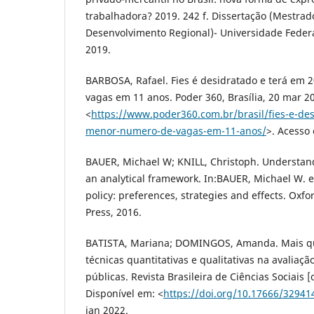
trabalhadora? 2019. 242 f. Dissertação (Mestrad
Desenvolvimento Regional)- Universidade Federa
2019.
BARBOSA, Rafael. Fies é desidratado e terá em
vagas em 11 anos. Poder 360, Brasília, 20 mar 2
<
https://www.poder360.com.br/brasil/fies-e-de
menor-numero-de-vagas-em-11-anos/
>. Acesso
BAUER, Michael W; KNILL, Christoph. Understand
an analytical framework. In:BAUER, Michael W. e
policy: preferences, strategies and effects. Oxfo
Press, 2016.
BATISTA, Mariana; DOMINGOS, Amanda. Mais qu
técnicas quantitativas e qualitativas na avaliaçã
públicas. Revista Brasileira de Ciências Sociais [o
Disponível em: <
https://doi.org/10.17666/32941
jan 2022.