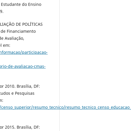
 Estudante do Ensino
9.
IAÇÃO DE POLÍTICAS
o de Financiamento
de Avaliação,
el em:
nformacao/participacao-
orio-de-avaliacao-cmas-
r 2010. Brasília, DF:
studos e Pesquisas
m:
r/censo_superior/resumo_tecnico/resumo_tecnico_censo_educacao_
r 2015. Brasília, DF: