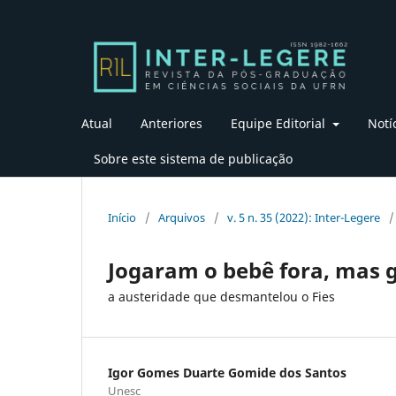
Atual
Anteriores
Equipe Editorial
Notí
Sobre este sistema de publicação
Início
/
Arquivos
/
v. 5 n. 35 (2022): Inter-Legere
/
Jogaram o bebê fora, mas 
a austeridade que desmantelou o Fies
Igor Gomes Duarte Gomide dos Santos
Unesc