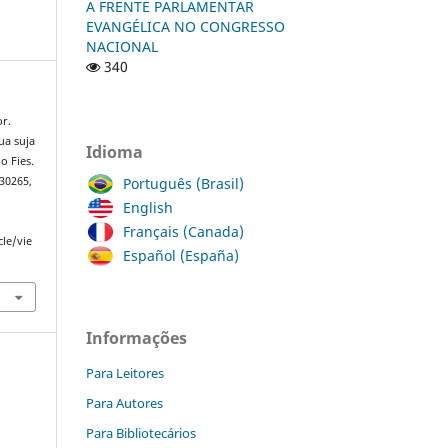
A FRENTE PARLAMENTAR
EVANGÉLICA NO CONGRESSO
NACIONAL
340
r.
ua suja
Idioma
o Fies.
Português (Brasil)
 c30265,
English
Français (Canada)
cle/vie
Español (España)
Informações
Para Leitores
Para Autores
Para Bibliotecários