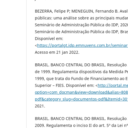
BEZERRA, Felipe P; MENEGUIN, Fernando B. Avali
públicas: uma análise sobre as principais mudanç
Seminário de Administração Pública do IDP, 2020,
Seminário de Administração Pública do IDP, Brasí
Disponível em:
<
https://portalgt.idp.emnuvens.com.br/seminar
Acesso em 21 jan 2022.
BRASIL. BANCO CENTRAL DO BRASIL. Resolução 
de 1999. Regulamenta dispositivos da Medida Pro
1999, que trata do Fundo de Financiamento ao 
Superior – FIES. Disponível em: <
http://portal.m
option=com_docman&view=download&alias=808
pdf&category_slug=documentos-pdf&Itemid=30
2021.
BRASIL. BANCO CENTRAL DO BRASIL. Resolução 3
2009. Regulamenta o inciso II do art. 5º da Lei n