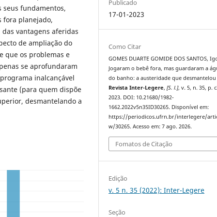
Publicado
s seus fundamentos,
17-01-2023
 fora planejado,
a das vantagens aferidas
specto de ampliação do
Como Citar
se que os problemas e
GOMES DUARTE GOMIDE DOS SANTOS, Igo
 apenas se aprofundaram
Jogaram o bebê fora, mas guardaram a ág
 programa inalcançável
do banho: a austeridade que desmantelou 
Revista Inter-Legere
,
[S. l.]
, v. 5, n. 35, p.
essante (para quem dispõe
2023. DOI: 10.21680/1982-
superior, desmantelando a
1662.2022v5n35ID30265. Disponível em:
https://periodicos.ufrn.br/interlegere/arti
w/30265. Acesso em: 7 ago. 2026.
Fomatos de Citação
Edição
v. 5 n. 35 (2022): Inter-Legere
Seção