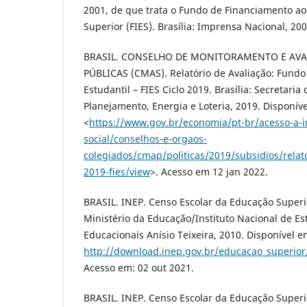
2001, de que trata o Fundo de Financiamento ao
Superior (FIES). Brasília: Imprensa Nacional, 200
BRASIL. CONSELHO DE MONITORAMENTO E AVAL
PÚBLICAS (CMAS). Relatório de Avaliação: Fund
Estudantil – FIES Ciclo 2019. Brasília: Secretaria 
Planejamento, Energia e Loteria, 2019. Disponív
<
https://www.gov.br/economia/pt-br/acesso-a-i
social/conselhos-e-orgaos-
colegiados/cmap/politicas/2019/subsidios/relat
2019-fies/view
>. Acesso em 12 jan 2022.
BRASIL. INEP. Censo Escolar da Educação Superio
Ministério da Educação/Instituto Nacional de E
Educacionais Anísio Teixeira, 2010. Disponível e
http://download.inep.gov.br/educacao_superio
Acesso em: 02 out 2021.
BRASIL. INEP. Censo Escolar da Educação Superio