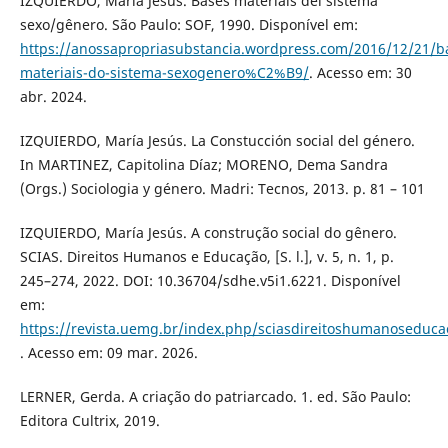
IZQUIERDO, María Jesús. Bases materiais del sistema
sexo/gênero. São Paulo: SOF, 1990. Disponível em:
https://anossapropriasubstancia.wordpress.com/2016/12/21/b
materiais-do-sistema-sexogenero%C2%B9/
. Acesso em: 30
abr. 2024.
IZQUIERDO, María Jesús. La Constucción social del género.
In MARTINEZ, Capitolina Díaz; MORENO, Dema Sandra
(Orgs.) Sociologia y género. Madri: Tecnos, 2013. p. 81 – 101
IZQUIERDO, María Jesús. A construção social do gênero.
SCIAS. Direitos Humanos e Educação, [S. l.], v. 5, n. 1, p.
245–274, 2022. DOI: 10.36704/sdhe.v5i1.6221. Disponível
em:
https://revista.uemg.br/index.php/sciasdireitoshumanoseduca
. Acesso em: 09 mar. 2026.
LERNER, Gerda. A criação do patriarcado. 1. ed. São Paulo:
Editora Cultrix, 2019.