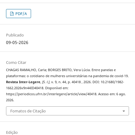
PDF/A
Publicado
09-05-2026
Como Citar
CHAGAS RAMALHO, Carla; BORGES BRITO, Vera Lúcia. Entre panelas e
plataformas: o cotidiano de mulheres universitárias na pandemia de covid-19.
Revista Inter-Legere
,
[S. l.]
, v. 9, n. 44, p. 40418 , 2026. DOI: 10.21680/1982-
1662.2026v9n44ID40418. Disponível em:
https://periodicos.ufrn.br/interlegere/article/view/40418. Acesso em: 6 ago.
2026.
Fomatos de Citação
Edição