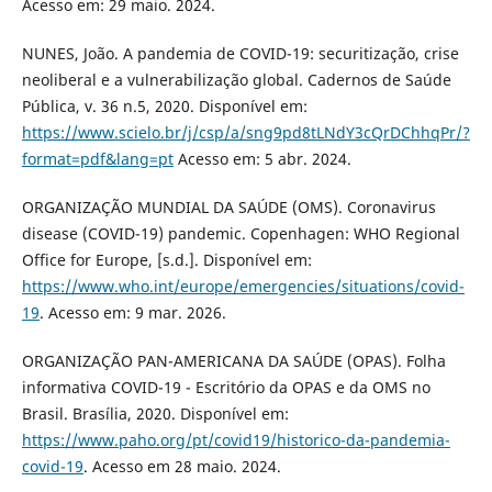
Acesso em: 29 maio. 2024.
NUNES, João. A pandemia de COVID-19: securitização, crise
neoliberal e a vulnerabilização global. Cadernos de Saúde
Pública, v. 36 n.5, 2020. Disponível em:
https://www.scielo.br/j/csp/a/sng9pd8tLNdY3cQrDChhqPr/?
format=pdf&lang=pt
Acesso em: 5 abr. 2024.
ORGANIZAÇÃO MUNDIAL DA SAÚDE (OMS). Coronavirus
disease (COVID-19) pandemic. Copenhagen: WHO Regional
Office for Europe, [s.d.]. Disponível em:
https://www.who.int/europe/emergencies/situations/covid-
19
. Acesso em: 9 mar. 2026.
ORGANIZAÇÃO PAN-AMERICANA DA SAÚDE (OPAS). Folha
informativa COVID-19 - Escritório da OPAS e da OMS no
Brasil. Brasília, 2020. Disponível em:
https://www.paho.org/pt/covid19/historico-da-pandemia-
covid-19
. Acesso em 28 maio. 2024.