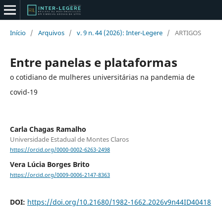
Início
/
Arquivos
/
v. 9 n. 44 (2026): Inter-Legere
/
ARTIGOS
Entre panelas e plataformas
o cotidiano de mulheres universitárias na pandemia de
covid-19
Carla Chagas Ramalho
Universidade Estadual de Montes Claros
https://orcid.org/0000-0002-6263-2498
Vera Lúcia Borges Brito
https://orcid.org/0009-0006-2147-8363
DOI:
https://doi.org/10.21680/1982-1662.2026v9n44ID40418