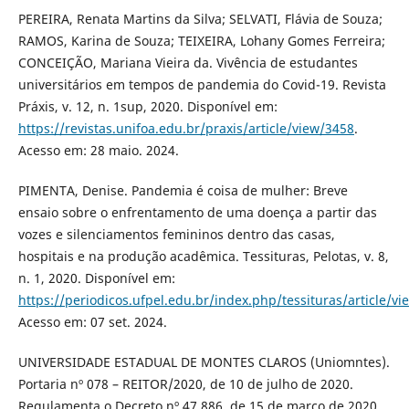
PEREIRA, Renata Martins da Silva; SELVATI, Flávia de Souza;
RAMOS, Karina de Souza; TEIXEIRA, Lohany Gomes Ferreira;
CONCEIÇÃO, Mariana Vieira da. Vivência de estudantes
universitários em tempos de pandemia do Covid-19. Revista
Práxis, v. 12, n. 1sup, 2020. Disponível em:
https://revistas.unifoa.edu.br/praxis/article/view/3458
.
Acesso em: 28 maio. 2024.
PIMENTA, Denise. Pandemia é coisa de mulher: Breve
ensaio sobre o enfrentamento de uma doença a partir das
vozes e silenciamentos femininos dentro das casas,
hospitais e na produção acadêmica. Tessituras, Pelotas, v. 8,
n. 1, 2020. Disponível em:
https://periodicos.ufpel.edu.br/index.php/tessituras/article/v
Acesso em: 07 set. 2024.
UNIVERSIDADE ESTADUAL DE MONTES CLAROS (Uniomntes).
Portaria nº 078 – REITOR/2020, de 10 de julho de 2020.
Regulamenta o Decreto nº 47.886, de 15 de março de 2020,