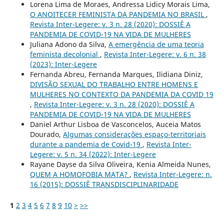
Lorena Lima de Moraes, Andressa Lidicy Morais Lima,
O ANOITECER FEMINISTA DA PANDEMIA NO BRASIL
,
Revista Inter-Legere: v. 3 n. 28 (2020): DOSSIÊ A
PANDEMIA DE COVID-19 NA VIDA DE MULHERES
Juliana Adono da Silva,
A emergência de uma teoria
feminista decolonial
,
Revista Inter-Legere: v. 6 n. 38
(2023): Inter-Legere
Fernanda Abreu, Fernanda Marques, Ilidiana Diniz,
DIVISÃO SEXUAL DO TRABALHO ENTRE HOMENS E
MULHERES NO CONTEXTO DA PANDEMIA DA COVID 19
,
Revista Inter-Legere: v. 3 n. 28 (2020): DOSSIÊ A
PANDEMIA DE COVID-19 NA VIDA DE MULHERES
Daniel Arthur Lisboa de Vasconcelos, Auceia Matos
Dourado,
Algumas considerações espaço-territoriais
durante a pandemia de Covid-19
,
Revista Inter-
Legere: v. 5 n. 34 (2022): Inter-Legere
Rayane Dayse da Silva Oliveira, Kenia Almeida Nunes,
QUEM A HOMOFOBIA MATA?
,
Revista Inter-Legere: n.
16 (2015): DOSSIÊ TRANSDISCIPLINARIDADE
1
2
3
4
5
6
7
8
9
10
>
>>