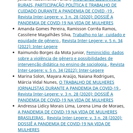
RURAIS, PARTICIPAÇÃO POLÍTICA E TRABALHO DE
CUIDADO DURANTE A PANDEMIA DE COVID -19
,
Revista Inter-Legere: v. 3 n. 28 (2020): DOSSIÊ A
PANDEMIA DE COVID-19 NA VIDA DE MULHERES
Amanda Gomes Pereira, Ramisson Corrêa Ramos,
Cassilene Magalhães Silva,
Trabalho no lar, cuidado e
equidade de gênero
,
Revista Inter-Legere: v. 5 n. 34
(2022): Inter-Legere
Raimundo Borges da Mota Junior,
Feminicídio: dados
sobre a violência de gênero e possibilidades de
intervenção didática no ensino de sociologia
,
Revista
Inter-Legere: v. 5 n. 34 (2022): Inter-Legere
Marina Solon, Mayara Araújo, Naiana Rodrigues,
Márcia Vidal Nunes,
O TRABALHO DE MULHERES
JORNALISTAS DURANTE A PANDEMIA DA COVID-19
,
Revista Inter-Legere: v. 3 n. 28 (2020): DOSSIÊ A
PANDEMIA DE COVID-19 NA VIDA DE MULHERES
Andressa Lidicy Morais Lima, Lorena Lima de Moraes,
A PANDEMIA DE COVID-19 NA VIDA DE MULHERES
BRASILEIRAS
,
Revista Inter-Legere: v. 3 n. 28 (2020):
DOSSIÊ A PANDEMIA DE COVID-19 NA VIDA DE
MULHERES