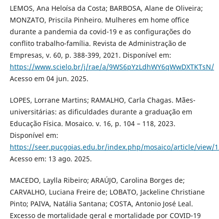
LEMOS, Ana Heloísa da Costa; BARBOSA, Alane de Oliveira;
MONZATO, Priscila Pinheiro. Mulheres em home office
durante a pandemia da covid-19 e as configurações do
conflito trabalho-família. Revista de Administração de
Empresas, v. 60, p. 388-399, 2021. Disponível em:
https://www.scielo.br/j/rae/a/9WS6pYzLdhWY6qWwDXTKTsN/
Acesso em 04 jun. 2025.
LOPES, Lorrane Martins; RAMALHO, Carla Chagas. Mães-
universitárias: as dificuldades durante a graduação em
Educação Física. Mosaico. v. 16, p. 104 – 118, 2023.
Disponível em:
https://seer.pucgoias.edu.br/index.php/mosaico/article/view/
Acesso em: 13 ago. 2025.
MACEDO, Laylla Ribeiro; ARAÚJO, Carolina Borges de;
CARVALHO, Luciana Freire de; LOBATO, Jackeline Christiane
Pinto; PAIVA, Natália Santana; COSTA, Antonio José Leal.
Excesso de mortalidade geral e mortalidade por COVID-19