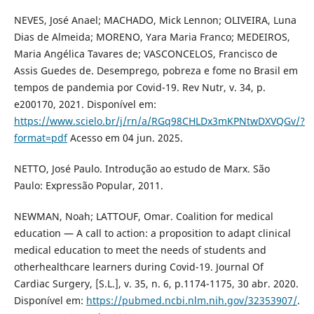
NEVES, José Anael; MACHADO, Mick Lennon; OLIVEIRA, Luna
Dias de Almeida; MORENO, Yara Maria Franco; MEDEIROS,
Maria Angélica Tavares de; VASCONCELOS, Francisco de
Assis Guedes de. Desemprego, pobreza e fome no Brasil em
tempos de pandemia por Covid-19. Rev Nutr, v. 34, p.
e200170, 2021. Disponível em:
https://www.scielo.br/j/rn/a/RGq98CHLDx3mKPNtwDXVQGv/?
format=pdf
Acesso em 04 jun. 2025.
NETTO, José Paulo. Introdução ao estudo de Marx. São
Paulo: Expressão Popular, 2011.
NEWMAN, Noah; LATTOUF, Omar. Coalition for medical
education — A call to action: a proposition to adapt clinical
medical education to meet the needs of students and
otherhealthcare learners during Covid-19. Journal Of
Cardiac Surgery, [S.L.], v. 35, n. 6, p.1174-1175, 30 abr. 2020.
Disponível em:
https://pubmed.ncbi.nlm.nih.gov/32353907/
.