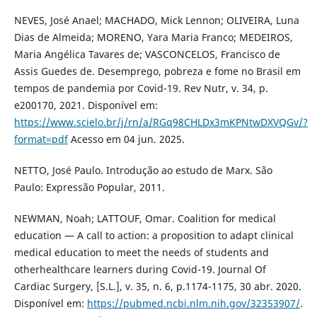
NEVES, José Anael; MACHADO, Mick Lennon; OLIVEIRA, Luna
Dias de Almeida; MORENO, Yara Maria Franco; MEDEIROS,
Maria Angélica Tavares de; VASCONCELOS, Francisco de
Assis Guedes de. Desemprego, pobreza e fome no Brasil em
tempos de pandemia por Covid-19. Rev Nutr, v. 34, p.
e200170, 2021. Disponível em:
https://www.scielo.br/j/rn/a/RGq98CHLDx3mKPNtwDXVQGv/?
format=pdf
Acesso em 04 jun. 2025.
NETTO, José Paulo. Introdução ao estudo de Marx. São
Paulo: Expressão Popular, 2011.
NEWMAN, Noah; LATTOUF, Omar. Coalition for medical
education — A call to action: a proposition to adapt clinical
medical education to meet the needs of students and
otherhealthcare learners during Covid-19. Journal Of
Cardiac Surgery, [S.L.], v. 35, n. 6, p.1174-1175, 30 abr. 2020.
Disponível em:
https://pubmed.ncbi.nlm.nih.gov/32353907/
.