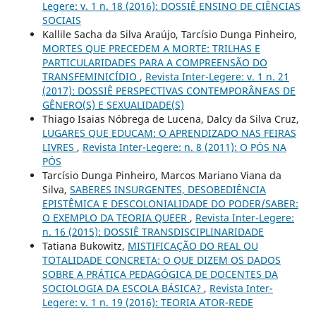
Legere: v. 1 n. 18 (2016): DOSSIÊ ENSINO DE CIÊNCIAS
SOCIAIS
Kallile Sacha da Silva Araújo, Tarcísio Dunga Pinheiro,
MORTES QUE PRECEDEM A MORTE: TRILHAS E
PARTICULARIDADES PARA A COMPREENSÃO DO
TRANSFEMINICÍDIO
,
Revista Inter-Legere: v. 1 n. 21
(2017): DOSSIÊ PERSPECTIVAS CONTEMPORÂNEAS DE
GÊNERO(S) E SEXUALIDADE(S)
Thiago Isaias Nóbrega de Lucena, Dalcy da Silva Cruz,
LUGARES QUE EDUCAM: O APRENDIZADO NAS FEIRAS
LIVRES
,
Revista Inter-Legere: n. 8 (2011): O PÓS NA
PÓS
Tarcísio Dunga Pinheiro, Marcos Mariano Viana da
Silva,
SABERES INSURGENTES, DESOBEDIÊNCIA
EPISTÊMICA E DESCOLONIALIDADE DO PODER/SABER:
O EXEMPLO DA TEORIA QUEER
,
Revista Inter-Legere:
n. 16 (2015): DOSSIÊ TRANSDISCIPLINARIDADE
Tatiana Bukowitz,
MISTIFICAÇÃO DO REAL OU
TOTALIDADE CONCRETA: O QUE DIZEM OS DADOS
SOBRE A PRÁTICA PEDAGÓGICA DE DOCENTES DA
SOCIOLOGIA DA ESCOLA BÁSICA?
,
Revista Inter-
Legere: v. 1 n. 19 (2016): TEORIA ATOR-REDE