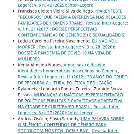
Legere: v. 8 n. 42 (2025): Inter-Legere
Francisco Cleiton Vieira Silva do Rego,
“PARENTES”E
“RECURSOS”QUE FAZEM A DIFERENÇA NAS RELAÇÕES
FAMILIARES DE HOMENS TRANS
,
Revista Inter-Legere:
v. 1 n. 21 (2017): DOSSIÊ PERSPECTIVAS
CONTEMPORÂNEAS DE GÊNERO(S) E SEXUALIDADE(S)
Letícia Carolina Pereira Nascimento,
EU NÃO VOU
MORRER
,
Revista Inter-Legere: v. 3 n. 28 (2020):
DOSSIÊ A PANDEMIA DE COVID-19 NA VIDA DE
MULHERES
Kenia Almeida Nunes,
Amor, sexo e desejo:
identidades homoeróticas masculinas no Cinema
,
Revista Inter-Legere: n. 11 (2012): 20 ANOS DO GRUPO
DE PESQUISA CULTURA, POLÍTICA E EDUCAÇÃO
Rylanneive Leonardo Pontes Teixeira, Zoraide Souza
Pessoa,
MUDANÇAS CLIMÁTICAS, EXPERIMENTAÇÃO
DE POLÍTICAS PÚBLICAS E CAPACIDADE ADAPTATIVA
NA CIDADE DE CURITIBA/PR-BRASIL
,
Revista Inter-
Legere: v. 3 n. 27 (2020): Inter-Legere
Andréa Osório, Flávio Sarandy,
UMA PALAVRA SOBRE
O SILÊNCIO: CONTEÚDOS DE GÊNERO PARA
SOCIOLOGIA NOS PCN, OCN E BNC
,
Revista Inter-