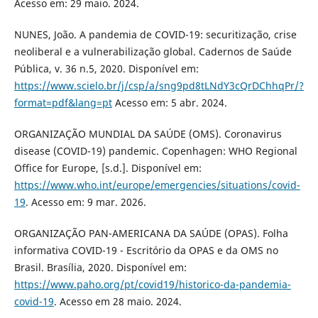
Acesso em: 29 maio. 2024.
NUNES, João. A pandemia de COVID-19: securitização, crise
neoliberal e a vulnerabilização global. Cadernos de Saúde
Pública, v. 36 n.5, 2020. Disponível em:
https://www.scielo.br/j/csp/a/sng9pd8tLNdY3cQrDChhqPr/?
format=pdf&lang=pt
Acesso em: 5 abr. 2024.
ORGANIZAÇÃO MUNDIAL DA SAÚDE (OMS). Coronavirus
disease (COVID-19) pandemic. Copenhagen: WHO Regional
Office for Europe, [s.d.]. Disponível em:
https://www.who.int/europe/emergencies/situations/covid-
19
. Acesso em: 9 mar. 2026.
ORGANIZAÇÃO PAN-AMERICANA DA SAÚDE (OPAS). Folha
informativa COVID-19 - Escritório da OPAS e da OMS no
Brasil. Brasília, 2020. Disponível em:
https://www.paho.org/pt/covid19/historico-da-pandemia-
covid-19
. Acesso em 28 maio. 2024.