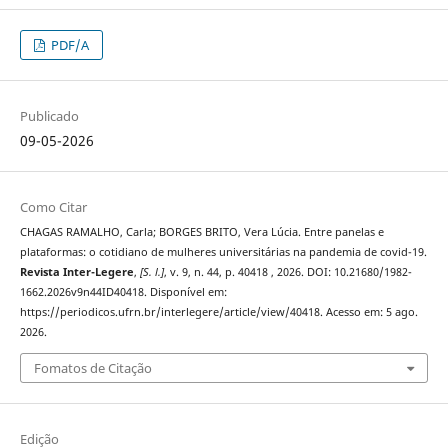
PDF/A
Publicado
09-05-2026
Como Citar
CHAGAS RAMALHO, Carla; BORGES BRITO, Vera Lúcia. Entre panelas e
plataformas: o cotidiano de mulheres universitárias na pandemia de covid-19.
Revista Inter-Legere
,
[S. l.]
, v. 9, n. 44, p. 40418 , 2026. DOI: 10.21680/1982-
1662.2026v9n44ID40418. Disponível em:
https://periodicos.ufrn.br/interlegere/article/view/40418. Acesso em: 5 ago.
2026.
Fomatos de Citação
Edição