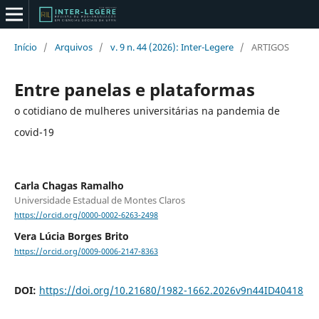
Início
/
Arquivos
/
v. 9 n. 44 (2026): Inter-Legere
/
ARTIGOS
Entre panelas e plataformas
o cotidiano de mulheres universitárias na pandemia de
covid-19
Carla Chagas Ramalho
Universidade Estadual de Montes Claros
https://orcid.org/0000-0002-6263-2498
Vera Lúcia Borges Brito
https://orcid.org/0009-0006-2147-8363
DOI:
https://doi.org/10.21680/1982-1662.2026v9n44ID40418