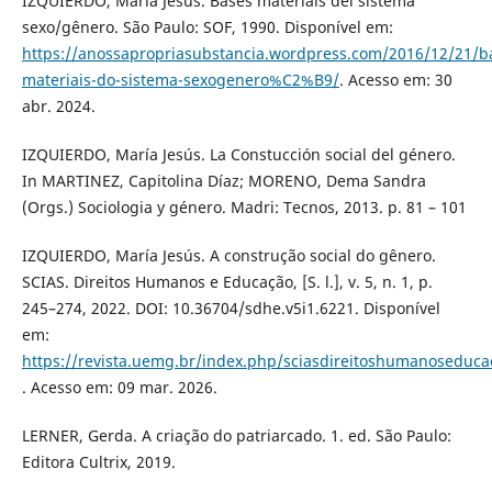
IZQUIERDO, María Jesús. Bases materiais del sistema
sexo/gênero. São Paulo: SOF, 1990. Disponível em:
https://anossapropriasubstancia.wordpress.com/2016/12/21/b
materiais-do-sistema-sexogenero%C2%B9/
. Acesso em: 30
abr. 2024.
IZQUIERDO, María Jesús. La Constucción social del género.
In MARTINEZ, Capitolina Díaz; MORENO, Dema Sandra
(Orgs.) Sociologia y género. Madri: Tecnos, 2013. p. 81 – 101
IZQUIERDO, María Jesús. A construção social do gênero.
SCIAS. Direitos Humanos e Educação, [S. l.], v. 5, n. 1, p.
245–274, 2022. DOI: 10.36704/sdhe.v5i1.6221. Disponível
em:
https://revista.uemg.br/index.php/sciasdireitoshumanoseduca
. Acesso em: 09 mar. 2026.
LERNER, Gerda. A criação do patriarcado. 1. ed. São Paulo:
Editora Cultrix, 2019.