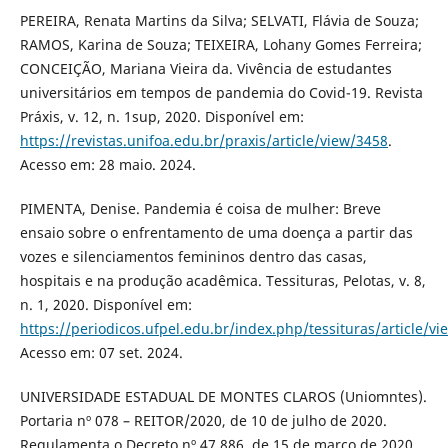
PEREIRA, Renata Martins da Silva; SELVATI, Flávia de Souza;
RAMOS, Karina de Souza; TEIXEIRA, Lohany Gomes Ferreira;
CONCEIÇÃO, Mariana Vieira da. Vivência de estudantes
universitários em tempos de pandemia do Covid-19. Revista
Práxis, v. 12, n. 1sup, 2020. Disponível em:
https://revistas.unifoa.edu.br/praxis/article/view/3458
.
Acesso em: 28 maio. 2024.
PIMENTA, Denise. Pandemia é coisa de mulher: Breve
ensaio sobre o enfrentamento de uma doença a partir das
vozes e silenciamentos femininos dentro das casas,
hospitais e na produção acadêmica. Tessituras, Pelotas, v. 8,
n. 1, 2020. Disponível em:
https://periodicos.ufpel.edu.br/index.php/tessituras/article/v
Acesso em: 07 set. 2024.
UNIVERSIDADE ESTADUAL DE MONTES CLAROS (Uniomntes).
Portaria nº 078 – REITOR/2020, de 10 de julho de 2020.
Regulamenta o Decreto nº 47.886, de 15 de março de 2020,