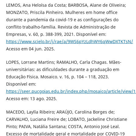
LEMOS, Ana Heloísa da Costa; BARBOSA, Alane de Oliveira;
MONZATO, Priscila Pinheiro. Mulheres em home office
durante a pandemia da covid-19 e as configurações do
conflito trabalho-família. Revista de Administração de
Empresas, v. 60, p. 388-399, 2021. Disponível em:
https://www.scielo.br/j/rae/a/9WS6pYzLdhWY6qWwDXTKTsN/
Acesso em 04 jun. 2025.
LOPES, Lorrane Martins; RAMALHO, Carla Chagas. Mães-
universitárias: as dificuldades durante a graduação em
Educação Física. Mosaico. v. 16, p. 104 – 118, 2023.
Disponível em:
https://seer.pucgoias.edu.br/index.php/mosaico/article/view/
Acesso em: 13 ago. 2025.
MACEDO, Laylla Ribeiro; ARAÚJO, Carolina Borges de;
CARVALHO, Luciana Freire de; LOBATO, Jackeline Christiane
Pinto; PAIVA, Natália Santana; COSTA, Antonio José Leal.
Excesso de mortalidade geral e mortalidade por COVID-19