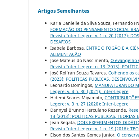
Artigos Semelhantes
Karla Danielle da Silva Souza, Fernando Fr
FORMAÇÃO DO PENSAMENTO SOCIAL BRAS
Revista Inter-Legere: v. 1 n. 20 (2017):
DESAFIOS
Isabela Barbosa,
ENTRE O FOGÃO E A CIÊ
ALIMENTAÇÃO
Jose Mateus do Nascimento,
O evangelho 
Revista Inter-Legere: n. 13 (2013): POLÍ
José Rolfran Souza Tavares,
Colhendo os c
(2023): POLÍTICAS PÚBLICAS, DESENVOL
Leonardo Domingos,
MANUFATURANDO M
Legere: v. 4 n. 30 (2021): Inter-Legere
Hidemi Soares Miyamoto,
CONTRIBUIÇÕES
Legere: v. 3 n. 27 (2020): Inter-Legere
Dannyel Brunno Herculano Rezende,
Rese
13 (2013): POLÍTICAS PÚBLICAS, TEORIAS 
Jean Segata,
DOIS EXPERIMENTOS DIDÁTI
Revista Inter-Legere: v. 1 n. 19 (2016): 
Elson dos Santos Gomes Junior,
O conserv