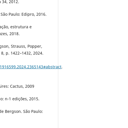
 34, 2012.
São Paulo: Edipro, 2016.
ação, estrutura e
ozes, 2018.
son, Strauss, Popper,
 8, p. 1422–1432, 2024.
01916599.2024.2365143#abstract
.
ires: Cactus, 2009
: n-1 edições, 2015.
de Bergson. São Paulo: