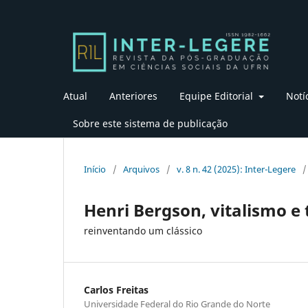
Atual
Anteriores
Equipe Editorial
Notí
Sobre este sistema de publicação
Início
/
Arquivos
/
v. 8 n. 42 (2025): Inter-Legere
/
Henri Bergson, vitalismo e 
reinventando um clássico
Carlos Freitas
Universidade Federal do Rio Grande do Norte