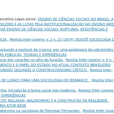
ancelino Lopes Júnior,
ENSINO DE CIÊNCIAS SOCIAIS NO BRASIL: A
ILEIRO E AS LUTAS PELA INSTITUCIONALIZAÇÃO NO ENSINO MÉ
 DOSSIÊ ENSINO DE CIÊNCIAS SOCIAIS: RUPTURAS, RESISTÊNCIAS E
NCIA
,
Revista Inter-Legere: v. 2 n. 25 (2019): DOSSIÊ SOCIOLOGIA 
segundo a pastoral da criança: por uma pedagogia da sobrevivên
TICAS PÚBLICAS, TEORIAS E EXPERIÊNCIAS
acos dos corações no olho do furacão
,
Revista Inter-Legere: v. 6 n.
VIMENTO E O PAPEL DO ESTADO NO ATUAL CONTEXTO BRASILEIRO
UNDOS SEGUNDO O CONSTRUCIONISMO CRÍTICO
,
Revista Inter-
 DE LUKÁCS PARA UMA SOCIOLOGIA DO ROMANCE.
,
Revista Inter
nha: introdução à teoria social pós-moderna
,
Revista Inter-Legere:
E EXPERIÊNCIAS
COS: MILLIKAN, MALINOWSKI E A CONSTRUÇÃO DA REALIDADE
,
TEORIA ATOR-REDE
adorismo na sociologia de Florestan Fernandes
,
Revista Inter-Lege