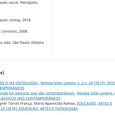
ndo social. Petrópolis:
aulo: Unesp, 2018.
 Unisinos, 2008.
 vida. São Paulo: Editora
s)
SICO NA SOCIOLOGIA
,
Revista Inter-Legere: v. 2 n. 24 (2019): DOS
NTEMPORÂNEOS
inda há clássicos que são contemporâneos
,
Revista Inter-Legere: 
OS CLÁSSICOS NOS CONTEMPORÂNEOS
Fagner Torres França, Maria Aparecida Ramos,
EDUCAÇÃO, ARTES E
 n. 23 (2018): EDUCAÇÃO, ARTES E TECNOLOGIA