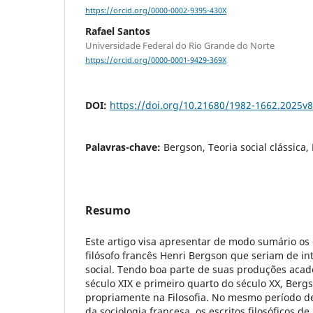
https://orcid.org/0000-0002-9395-430X
Rafael Santos
Universidade Federal do Rio Grande do Norte
https://orcid.org/0000-0001-9429-369X
DOI:
https://doi.org/10.21680/1982-1662.2025v
Palavras-chave:
Bergson, Teoria social clássica, 
Resumo
Este artigo visa apresentar de modo sumário os
filósofo francês Henri Bergson que seriam de int
social. Tendo boa parte de suas produções acad
século XIX e primeiro quarto do século XX, Berg
propriamente na Filosofia. No mesmo período d
da sociologia francesa, os escritos filosóficos 