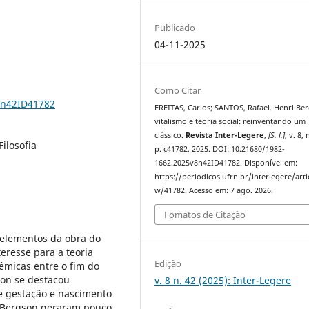
Publicado
04-11-2025
Como Citar
8n42ID41782
FREITAS, Carlos; SANTOS, Rafael. Henri Be
vitalismo e teoria social: reinventando um
clássico.
Revista Inter-Legere
,
[S. l.]
, v. 8, 
Filosofia
p. c41782, 2025. DOI: 10.21680/1982-
1662.2025v8n42ID41782. Disponível em:
https://periodicos.ufrn.br/interlegere/arti
w/41782. Acesso em: 7 ago. 2026.
Fomatos de Citação
 elementos da obra do
eresse para a teoria
Edição
êmicas entre o fim do
son se destacou
v. 8 n. 42 (2025): Inter-Legere
e gestação e nascimento
de Bergson geraram pouco