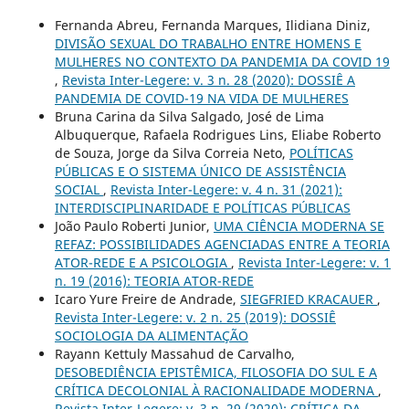
Fernanda Abreu, Fernanda Marques, Ilidiana Diniz,
DIVISÃO SEXUAL DO TRABALHO ENTRE HOMENS E
MULHERES NO CONTEXTO DA PANDEMIA DA COVID 19
,
Revista Inter-Legere: v. 3 n. 28 (2020): DOSSIÊ A
PANDEMIA DE COVID-19 NA VIDA DE MULHERES
Bruna Carina da Silva Salgado, José de Lima
Albuquerque, Rafaela Rodrigues Lins, Eliabe Roberto
de Souza, Jorge da Silva Correia Neto,
POLÍTICAS
PÚBLICAS E O SISTEMA ÚNICO DE ASSISTÊNCIA
SOCIAL
,
Revista Inter-Legere: v. 4 n. 31 (2021):
INTERDISCIPLINARIDADE E POLÍTICAS PÚBLICAS
João Paulo Roberti Junior,
UMA CIÊNCIA MODERNA SE
REFAZ: POSSIBILIDADES AGENCIADAS ENTRE A TEORIA
ATOR-REDE E A PSICOLOGIA
,
Revista Inter-Legere: v. 1
n. 19 (2016): TEORIA ATOR-REDE
Icaro Yure Freire de Andrade,
SIEGFRIED KRACAUER
,
Revista Inter-Legere: v. 2 n. 25 (2019): DOSSIÊ
SOCIOLOGIA DA ALIMENTAÇÃO
Rayann Kettuly Massahud de Carvalho,
DESOBEDIÊNCIA EPISTÊMICA, FILOSOFIA DO SUL E A
CRÍTICA DECOLONIAL À RACIONALIDADE MODERNA
,
Revista Inter-Legere: v. 3 n. 29 (2020): CRÍTICA DA