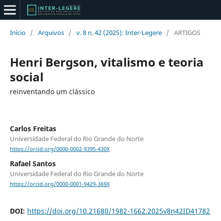
Início
/
Arquivos
/
v. 8 n. 42 (2025): Inter-Legere
/
ARTIGOS
Henri Bergson, vitalismo e teoria
social
reinventando um clássico
Carlos Freitas
Universidade Federal do Rio Grande do Norte
https://orcid.org/0000-0002-9395-430X
Rafael Santos
Universidade Federal do Rio Grande do Norte
https://orcid.org/0000-0001-9429-369X
DOI:
https://doi.org/10.21680/1982-1662.2025v8n42ID41782