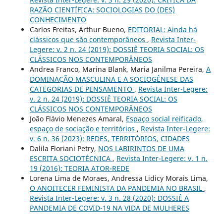
RAZÃO CIENTÍFICA: SOCIOLOGIAS DO (DES)
CONHECIMENTO
Carlos Freitas, Arthur Bueno,
EDITORIAL: Ainda há
clássicos que são contemporâneos
,
Revista Inter-
Legere: v. 2 n. 24 (2019): DOSSIÊ TEORIA SOCIAL: OS
CLÁSSICOS NOS CONTEMPORÂNEOS
Andrea Franco, Marina Blank, Maria Janilma Pereira,
A
DOMINAÇÃO MASCULINA E A SOCIOGÊNESE DAS
CATEGORIAS DE PENSAMENTO
,
Revista Inter-Legere:
v. 2 n. 24 (2019): DOSSIÊ TEORIA SOCIAL: OS
CLÁSSICOS NOS CONTEMPORÂNEOS
João Flávio Menezes Amaral,
Espaço social reificado,
espaço de sociação e territórios
,
Revista Inter-Legere:
v. 6 n. 36 (2023): REDES, TERRITÓRIOS, CIDADES
Dalila Floriani Petry,
NOS LABIRINTOS DE UMA
ESCRITA SOCIOTÉCNICA
,
Revista Inter-Legere: v. 1 n.
19 (2016): TEORIA ATOR-REDE
Lorena Lima de Moraes, Andressa Lidicy Morais Lima,
O ANOITECER FEMINISTA DA PANDEMIA NO BRASIL
,
Revista Inter-Legere: v. 3 n. 28 (2020): DOSSIÊ A
PANDEMIA DE COVID-19 NA VIDA DE MULHERES