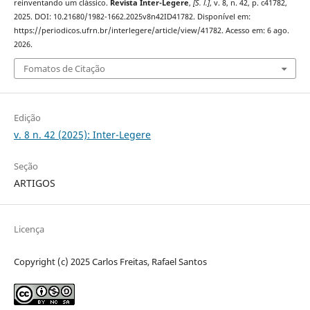
reinventando um clássico.
Revista Inter-Legere
,
[S. l.]
, v. 8, n. 42, p. c41782,
2025. DOI: 10.21680/1982-1662.2025v8n42ID41782. Disponível em:
https://periodicos.ufrn.br/interlegere/article/view/41782. Acesso em: 6 ago.
2026.
Fomatos de Citação
Edição
v. 8 n. 42 (2025): Inter-Legere
Seção
ARTIGOS
Licença
Copyright (c) 2025 Carlos Freitas, Rafael Santos