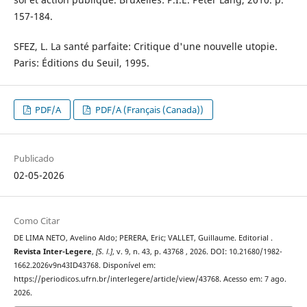
157-184.
SFEZ, L. La santé parfaite: Critique d'une nouvelle utopie.
Paris: Éditions du Seuil, 1995.
PDF/A
PDF/A (Français (Canada))
Publicado
02-05-2026
Como Citar
DE LIMA NETO, Avelino Aldo; PERERA, Eric; VALLET, Guillaume. Editorial .
Revista Inter-Legere
,
[S. l.]
, v. 9, n. 43, p. 43768 , 2026. DOI: 10.21680/1982-
1662.2026v9n43ID43768. Disponível em:
https://periodicos.ufrn.br/interlegere/article/view/43768. Acesso em: 7 ago.
2026.