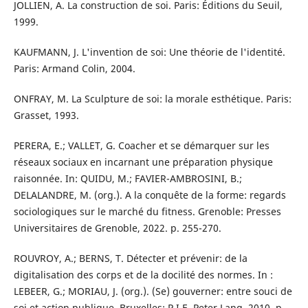
JOLLIEN, A. La construction de soi. Paris: Éditions du Seuil,
1999.
KAUFMANN, J. L'invention de soi: Une théorie de l'identité.
Paris: Armand Colin, 2004.
ONFRAY, M. La Sculpture de soi: la morale esthétique. Paris:
Grasset, 1993.
PERERA, E.; VALLET, G. Coacher et se démarquer sur les
réseaux sociaux en incarnant une préparation physique
raisonnée. In: QUIDU, M.; FAVIER-AMBROSINI, B.;
DELALANDRE, M. (org.). A la conquête de la forme: regards
sociologiques sur le marché du fitness. Grenoble: Presses
Universitaires de Grenoble, 2022. p. 255-270.
ROUVROY, A.; BERNS, T. Détecter et prévenir: de la
digitalisation des corps et de la docilité des normes. In :
LEBEER, G.; MORIAU, J. (org.). (Se) gouverner: entre souci de
soi et action publique. Bruxelles: P.I.E. Peter Lang, 2010. p.