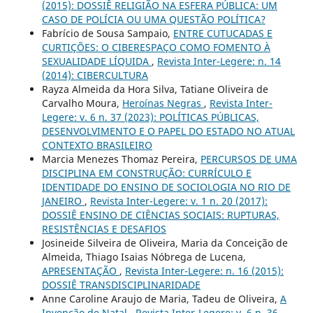
(2015): DOSSIÊ RELIGIÃO NA ESFERA PÚBLICA: UM
CASO DE POLÍCIA OU UMA QUESTÃO POLÍTICA?
Fabrício de Sousa Sampaio,
ENTRE CUTUCADAS E
CURTIÇÕES: O CIBERESPAÇO COMO FOMENTO À
SEXUALIDADE LÍQUIDA
,
Revista Inter-Legere: n. 14
(2014): CIBERCULTURA
Rayza Almeida da Hora Silva, Tatiane Oliveira de
Carvalho Moura,
Heroínas Negras
,
Revista Inter-
Legere: v. 6 n. 37 (2023): POLÍTICAS PÚBLICAS,
DESENVOLVIMENTO E O PAPEL DO ESTADO NO ATUAL
CONTEXTO BRASILEIRO
Marcia Menezes Thomaz Pereira,
PERCURSOS DE UMA
DISCIPLINA EM CONSTRUÇÃO: CURRÍCULO E
IDENTIDADE DO ENSINO DE SOCIOLOGIA NO RIO DE
JANEIRO
,
Revista Inter-Legere: v. 1 n. 20 (2017):
DOSSIÊ ENSINO DE CIÊNCIAS SOCIAIS: RUPTURAS,
RESISTÊNCIAS E DESAFIOS
Josineide Silveira de Oliveira, Maria da Conceição de
Almeida, Thiago Isaias Nóbrega de Lucena,
APRESENTAÇÃO
,
Revista Inter-Legere: n. 16 (2015):
DOSSIÊ TRANSDISCIPLINARIDADE
Anne Caroline Araujo de Maria, Tadeu de Oliveira,
A
Invenção de Natal
,
Revista Inter-Legere: v. 6 n. 36