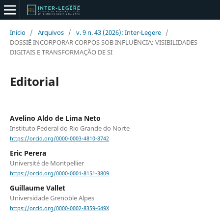
Início
/
Arquivos
/
v. 9 n. 43 (2026): Inter-Legere
/
DOSSIÊ INCORPORAR CORPOS SOB INFLUÊNCIA: VISIBILIDADES
DIGITAIS E TRANSFORMAÇÃO DE SI
Editorial
Avelino Aldo de Lima Neto
Instituto Federal do Rio Grande do Norte
https://orcid.org/0000-0003-4810-8742
Eric Perera
Université de Montpellier
https://orcid.org/0000-0001-8151-3809
Guillaume Vallet
Universidade Grenoble Alpes
https://orcid.org/0000-0002-8359-649X