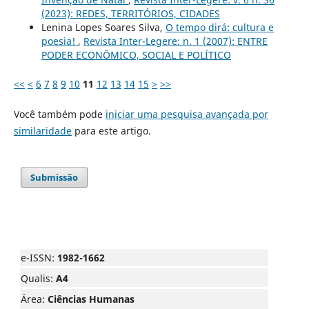
(2023): REDES, TERRITÓRIOS, CIDADES
Lenina Lopes Soares Silva,
O tempo dirá: cultura e
poesia!
,
Revista Inter-Legere: n. 1 (2007): ENTRE
PODER ECONÔMICO, SOCIAL E POLÍTICO
<<
<
6
7
8
9
10
11
12
13
14
15
>
>>
Você também pode
iniciar uma pesquisa avançada por
similaridade
para este artigo.
Submissão
e-ISSN:
1982-1662
Qualis:
A4
Área:
Ciências Humanas