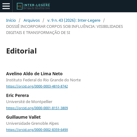
Início
/
Arquivos
/
v. 9 n. 43 (2026): Inter-Legere
/
DOSSIÊ INCORPORAR CORPOS SOB INFLUÊNCIA: VISIBILIDADES
DIGITAIS E TRANSFORMAÇÃO DE SI
Editorial
Avelino Aldo de Lima Neto
Instituto Federal do Rio Grande do Norte
https://orcid.org/0000-0003-4810-8742
Eric Perera
Université de Montpellier
https://orcid.org/0000-0001-8151-3809
Guillaume Vallet
Universidade Grenoble Alpes
https://orcid.org/0000-0002-8359-649X