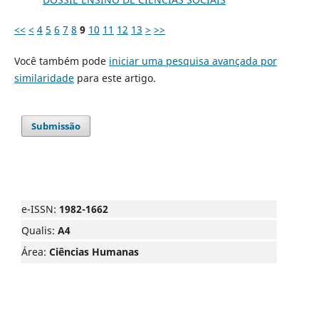
<<
<
4
5
6
7
8
9
10
11
12
13
>
>>
Você também pode
iniciar uma pesquisa avançada por
similaridade
para este artigo.
Submissão
e-ISSN:
1982-1662
Qualis:
A4
Área:
Ciências Humanas