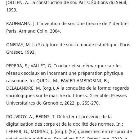
JOLLIEN, A. La construction de soi. Paris: Éditions du Seuil,
1999.
KAUFMANN, J. L'invention de soi: Une théorie de l'identité.
Paris: Armand Colin, 2004.
ONFRAY, M. La Sculpture de soi: la morale esthétique. Paris:
Grasset, 1993.
PERERA, E.; VALLET, G. Coacher et se démarquer sur les
réseaux sociaux en incarnant une préparation physique
raisonnée. In: QUIDU, M.; FAVIER-AMBROSINI, B.;
DELALANDRE, M. (org.). A la conquête de la forme: regards
sociologiques sur le marché du fitness. Grenoble: Presses
Universitaires de Grenoble, 2022. p. 255-270.
ROUVROY, A.; BERNS, T. Détecter et prévenir: de la
digitalisation des corps et de la docilité des normes. In :
LEBEER, G.; MORIAU, J. (org.). (Se) gouverner: entre souci de
soi et action publique. Bruxelles: P.I.E. Peter Lang, 2010. p.