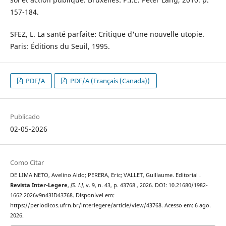
157-184.
SFEZ, L. La santé parfaite: Critique d'une nouvelle utopie.
Paris: Éditions du Seuil, 1995.
PDF/A
PDF/A (Français (Canada))
Publicado
02-05-2026
Como Citar
DE LIMA NETO, Avelino Aldo; PERERA, Eric; VALLET, Guillaume. Editorial .
Revista Inter-Legere
,
[S. l.]
, v. 9, n. 43, p. 43768 , 2026. DOI: 10.21680/1982-
1662.2026v9n43ID43768. Disponível em:
https://periodicos.ufrn.br/interlegere/article/view/43768. Acesso em: 6 ago.
2026.