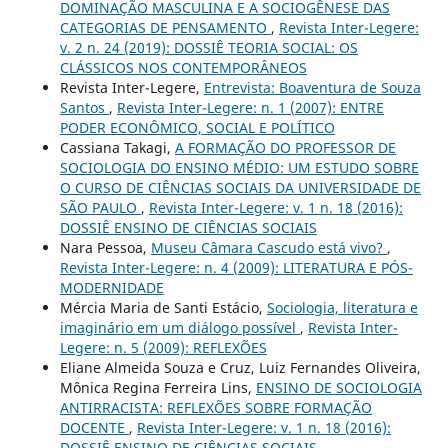
DOMINAÇÃO MASCULINA E A SOCIOGÊNESE DAS
CATEGORIAS DE PENSAMENTO
,
Revista Inter-Legere:
v. 2 n. 24 (2019): DOSSIÊ TEORIA SOCIAL: OS
CLÁSSICOS NOS CONTEMPORÂNEOS
Revista Inter-Legere,
Entrevista: Boaventura de Souza
Santos
,
Revista Inter-Legere: n. 1 (2007): ENTRE
PODER ECONÔMICO, SOCIAL E POLÍTICO
Cassiana Takagi,
A FORMAÇÃO DO PROFESSOR DE
SOCIOLOGIA DO ENSINO MÉDIO: UM ESTUDO SOBRE
O CURSO DE CIÊNCIAS SOCIAIS DA UNIVERSIDADE DE
SÃO PAULO
,
Revista Inter-Legere: v. 1 n. 18 (2016):
DOSSIÊ ENSINO DE CIÊNCIAS SOCIAIS
Nara Pessoa,
Museu Câmara Cascudo está vivo?
,
Revista Inter-Legere: n. 4 (2009): LITERATURA E PÓS-
MODERNIDADE
Mércia Maria de Santi Estácio,
Sociologia, literatura e
imaginário em um diálogo possível
,
Revista Inter-
Legere: n. 5 (2009): REFLEXÕES
Eliane Almeida Souza e Cruz, Luiz Fernandes Oliveira,
Mônica Regina Ferreira Lins,
ENSINO DE SOCIOLOGIA
ANTIRRACISTA: REFLEXÕES SOBRE FORMAÇÃO
DOCENTE
,
Revista Inter-Legere: v. 1 n. 18 (2016):
DOSSIÊ ENSINO DE CIÊNCIAS SOCIAIS