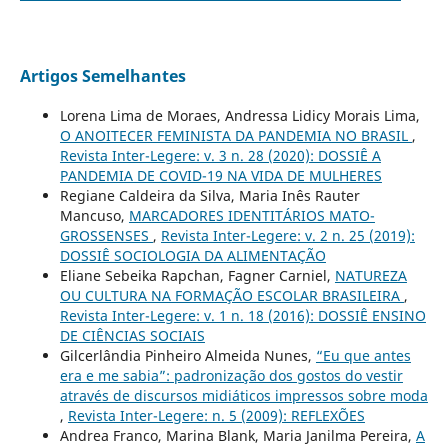
Artigos Semelhantes
Lorena Lima de Moraes, Andressa Lidicy Morais Lima,
O ANOITECER FEMINISTA DA PANDEMIA NO BRASIL
,
Revista Inter-Legere: v. 3 n. 28 (2020): DOSSIÊ A
PANDEMIA DE COVID-19 NA VIDA DE MULHERES
Regiane Caldeira da Silva, Maria Inês Rauter
Mancuso,
MARCADORES IDENTITÁRIOS MATO-
GROSSENSES
,
Revista Inter-Legere: v. 2 n. 25 (2019):
DOSSIÊ SOCIOLOGIA DA ALIMENTAÇÃO
Eliane Sebeika Rapchan, Fagner Carniel,
NATUREZA
OU CULTURA NA FORMAÇÃO ESCOLAR BRASILEIRA
,
Revista Inter-Legere: v. 1 n. 18 (2016): DOSSIÊ ENSINO
DE CIÊNCIAS SOCIAIS
Gilcerlândia Pinheiro Almeida Nunes,
“Eu que antes
era e me sabia”: padronização dos gostos do vestir
através de discursos midiáticos impressos sobre moda
,
Revista Inter-Legere: n. 5 (2009): REFLEXÕES
Andrea Franco, Marina Blank, Maria Janilma Pereira,
A