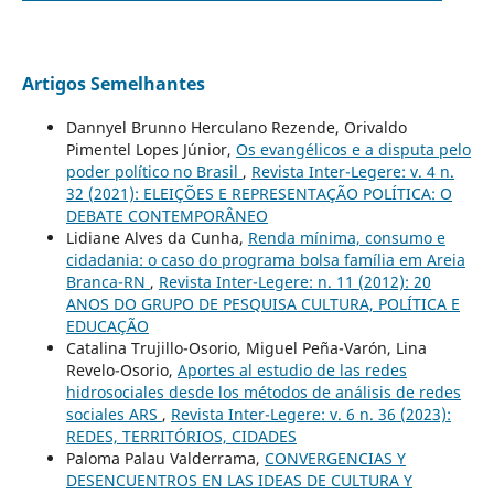
Artigos Semelhantes
Dannyel Brunno Herculano Rezende, Orivaldo
Pimentel Lopes Júnior,
Os evangélicos e a disputa pelo
poder político no Brasil
,
Revista Inter-Legere: v. 4 n.
32 (2021): ELEIÇÕES E REPRESENTAÇÃO POLÍTICA: O
DEBATE CONTEMPORÂNEO
Lidiane Alves da Cunha,
Renda mínima, consumo e
cidadania: o caso do programa bolsa família em Areia
Branca-RN
,
Revista Inter-Legere: n. 11 (2012): 20
ANOS DO GRUPO DE PESQUISA CULTURA, POLÍTICA E
EDUCAÇÃO
Catalina Trujillo-Osorio, Miguel Peña-Varón, Lina
Revelo-Osorio,
Aportes al estudio de las redes
hidrosociales desde los métodos de análisis de redes
sociales ARS
,
Revista Inter-Legere: v. 6 n. 36 (2023):
REDES, TERRITÓRIOS, CIDADES
Paloma Palau Valderrama,
CONVERGENCIAS Y
DESENCUENTROS EN LAS IDEAS DE CULTURA Y