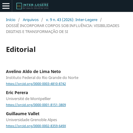
Início
/
Arquivos
/
v. 9 n. 43 (2026): Inter-Legere
/
DOSSIÊ INCORPORAR CORPOS SOB INFLUÊNCIA: VISIBILIDADES
DIGITAIS E TRANSFORMAÇÃO DE SI
Editorial
Avelino Aldo de Lima Neto
Instituto Federal do Rio Grande do Norte
https://orcid.org/0000-0003-4810-8742
Eric Perera
Université de Montpellier
https://orcid.org/0000-0001-8151-3809
Guillaume Vallet
Universidade Grenoble Alpes
https://orcid.org/0000-0002-8359-649X