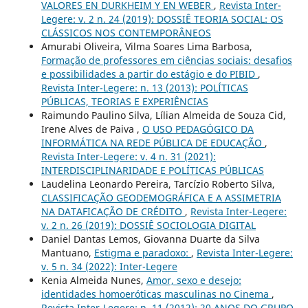
VALORES EN DURKHEIM Y EN WEBER
,
Revista Inter-
Legere: v. 2 n. 24 (2019): DOSSIÊ TEORIA SOCIAL: OS
CLÁSSICOS NOS CONTEMPORÂNEOS
Amurabi Oliveira, Vilma Soares Lima Barbosa,
Formação de professores em ciências sociais: desafios
e possibilidades a partir do estágio e do PIBID
,
Revista Inter-Legere: n. 13 (2013): POLÍTICAS
PÚBLICAS, TEORIAS E EXPERIÊNCIAS
Raimundo Paulino Silva, Lílian Almeida de Souza Cid,
Irene Alves de Paiva ,
O USO PEDAGÓGICO DA
INFORMÁTICA NA REDE PÚBLICA DE EDUCAÇÃO
,
Revista Inter-Legere: v. 4 n. 31 (2021):
INTERDISCIPLINARIDADE E POLÍTICAS PÚBLICAS
Laudelina Leonardo Pereira, Tarcízio Roberto Silva,
CLASSIFICAÇÃO GEODEMOGRÁFICA E A ASSIMETRIA
NA DATAFICAÇÃO DE CRÉDITO
,
Revista Inter-Legere:
v. 2 n. 26 (2019): DOSSIÊ SOCIOLOGIA DIGITAL
Daniel Dantas Lemos, Giovanna Duarte da Silva
Mantuano,
Estigma e paradoxo:
,
Revista Inter-Legere:
v. 5 n. 34 (2022): Inter-Legere
Kenia Almeida Nunes,
Amor, sexo e desejo:
identidades homoeróticas masculinas no Cinema
,
Revista Inter-Legere: n. 11 (2012): 20 ANOS DO GRUPO