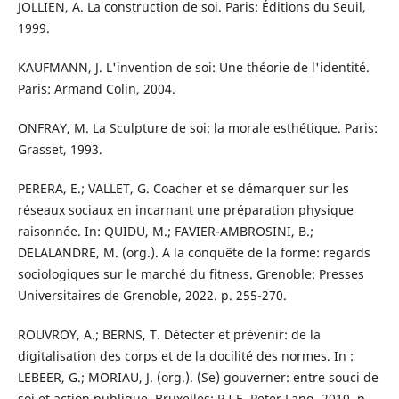
JOLLIEN, A. La construction de soi. Paris: Éditions du Seuil,
1999.
KAUFMANN, J. L'invention de soi: Une théorie de l'identité.
Paris: Armand Colin, 2004.
ONFRAY, M. La Sculpture de soi: la morale esthétique. Paris:
Grasset, 1993.
PERERA, E.; VALLET, G. Coacher et se démarquer sur les
réseaux sociaux en incarnant une préparation physique
raisonnée. In: QUIDU, M.; FAVIER-AMBROSINI, B.;
DELALANDRE, M. (org.). A la conquête de la forme: regards
sociologiques sur le marché du fitness. Grenoble: Presses
Universitaires de Grenoble, 2022. p. 255-270.
ROUVROY, A.; BERNS, T. Détecter et prévenir: de la
digitalisation des corps et de la docilité des normes. In :
LEBEER, G.; MORIAU, J. (org.). (Se) gouverner: entre souci de
soi et action publique. Bruxelles: P.I.E. Peter Lang, 2010. p.