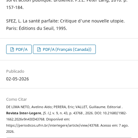
157-184.
SFEZ, L. La santé parfaite: Critique d'une nouvelle utopie.
Paris: Éditions du Seuil, 1995.
PDF/A
PDF/A (Français (Canada))
Publicado
02-05-2026
Como Citar
DE LIMA NETO, Avelino Aldo; PERERA, Eric; VALLET, Guillaume. Editorial .
Revista Inter-Legere
,
[S. l.]
, v. 9, n. 43, p. 43768 , 2026. DOI: 10.21680/1982-
1662.2026v9n43ID43768. Disponível em:
https://periodicos.ufrn.br/interlegere/article/view/43768. Acesso em: 7 ago.
2026.