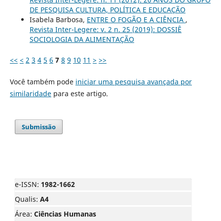
DE PESQUISA CULTURA, POLÍTICA E EDUCAÇÃO
Isabela Barbosa,
ENTRE O FOGÃO E A CIÊNCIA
,
Revista Inter-Legere: v. 2 n. 25 (2019): DOSSIÊ
SOCIOLOGIA DA ALIMENTAÇÃO
<<
<
2
3
4
5
6
7
8
9
10
11
>
>>
Você também pode
iniciar uma pesquisa avançada por
similaridade
para este artigo.
Submissão
e-ISSN:
1982-1662
Qualis:
A4
Área:
Ciências Humanas