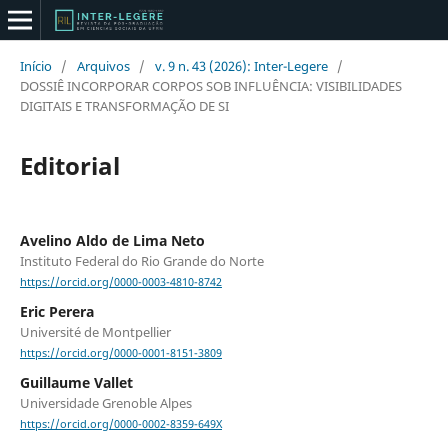
Início
/
Arquivos
/
v. 9 n. 43 (2026): Inter-Legere
/
DOSSIÊ INCORPORAR CORPOS SOB INFLUÊNCIA: VISIBILIDADES
DIGITAIS E TRANSFORMAÇÃO DE SI
Editorial
Avelino Aldo de Lima Neto
Instituto Federal do Rio Grande do Norte
https://orcid.org/0000-0003-4810-8742
Eric Perera
Université de Montpellier
https://orcid.org/0000-0001-8151-3809
Guillaume Vallet
Universidade Grenoble Alpes
https://orcid.org/0000-0002-8359-649X