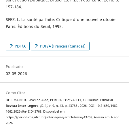
157-184.
SFEZ, L. La santé parfaite: Critique d'une nouvelle utopie.
Paris: Éditions du Seuil, 1995.
PDF/A
PDF/A (Français (Canada))
Publicado
02-05-2026
Como Citar
DE LIMA NETO, Avelino Aldo; PERERA, Eric; VALLET, Guillaume. Editorial .
Revista Inter-Legere
,
[S. l.]
, v. 9, n. 43, p. 43768 , 2026. DOI: 10.21680/1982-
1662.2026v9n43ID43768. Disponível em:
https://periodicos.ufrn.br/interlegere/article/view/43768. Acesso em: 6 ago.
2026.