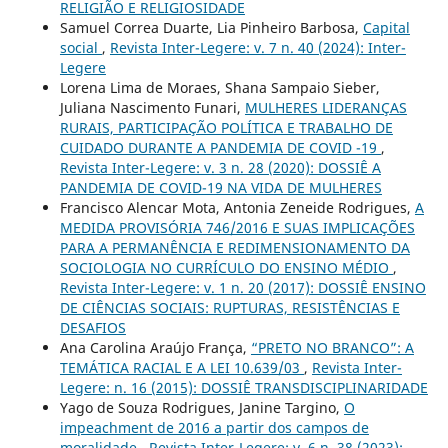
RELIGIÃO E RELIGIOSIDADE
Samuel Correa Duarte, Lia Pinheiro Barbosa,
Capital
social
,
Revista Inter-Legere: v. 7 n. 40 (2024): Inter-
Legere
Lorena Lima de Moraes, Shana Sampaio Sieber,
Juliana Nascimento Funari,
MULHERES LIDERANÇAS
RURAIS, PARTICIPAÇÃO POLÍTICA E TRABALHO DE
CUIDADO DURANTE A PANDEMIA DE COVID -19
,
Revista Inter-Legere: v. 3 n. 28 (2020): DOSSIÊ A
PANDEMIA DE COVID-19 NA VIDA DE MULHERES
Francisco Alencar Mota, Antonia Zeneide Rodrigues,
A
MEDIDA PROVISÓRIA 746/2016 E SUAS IMPLICAÇÕES
PARA A PERMANÊNCIA E REDIMENSIONAMENTO DA
SOCIOLOGIA NO CURRÍCULO DO ENSINO MÉDIO
,
Revista Inter-Legere: v. 1 n. 20 (2017): DOSSIÊ ENSINO
DE CIÊNCIAS SOCIAIS: RUPTURAS, RESISTÊNCIAS E
DESAFIOS
Ana Carolina Araújo França,
“PRETO NO BRANCO”: A
TEMÁTICA RACIAL E A LEI 10.639/03
,
Revista Inter-
Legere: n. 16 (2015): DOSSIÊ TRANSDISCIPLINARIDADE
Yago de Souza Rodrigues, Janine Targino,
O
impeachment de 2016 a partir dos campos de
moralidade
,
Revista Inter-Legere: v. 6 n. 38 (2023):