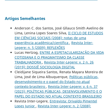
Artigos Semelhantes
Anderson C. dos Santos, José Gllauco Smith Avelino de
Lima, Lenina Lopes Soares Silva,
II CICLO DE ESTUDOS
EM CIÊNCIAS SOCIAIS (2008): notas de uma
experiência acadêmica/científica
,
Revista Inter-
Legere: n. 5 (2009): REFLEXÕES
Lucas Hertzog,
ENTRE A ESPETACULARIZAÇÃO DA VIDA
COTIDIANA E O PRAGMATISMO DA CLASSE
TRABALHADORA
,
Revista Inter-Legere: v. 2 n. 26
(2019): DOSSIÊ SOCIOLOGIA DIGITAL
Cleidijane Siqueira Santos, Renata Mayara Moreira de
Lima, José de Lima Albuquerque,
Políticas públicas,
desenvolvimento e o papel do Estado no atual
contexto brasileiro
,
Revista Inter-Legere: v. 6 n. 37
(2023): POLÍTICAS PÚBLICAS, DESENVOLVIMENTO E O
PAPEL DO ESTADO NO ATUAL CONTEXTO BRASILEIRO
Revista Inter-Legere,
Entrevista: Orivaldo Pimentel
Lopes Junior
,
Revista Inter-Legere: n. 2 (2008):