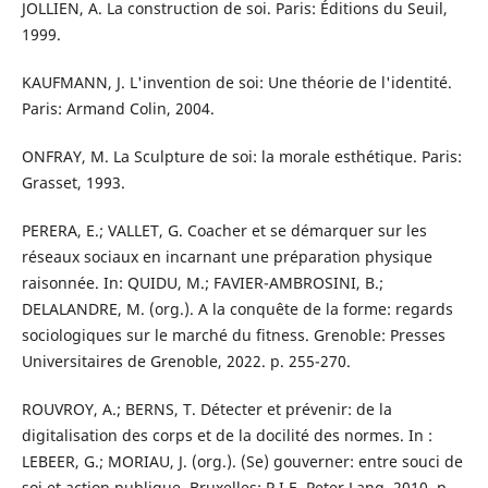
JOLLIEN, A. La construction de soi. Paris: Éditions du Seuil,
1999.
KAUFMANN, J. L'invention de soi: Une théorie de l'identité.
Paris: Armand Colin, 2004.
ONFRAY, M. La Sculpture de soi: la morale esthétique. Paris:
Grasset, 1993.
PERERA, E.; VALLET, G. Coacher et se démarquer sur les
réseaux sociaux en incarnant une préparation physique
raisonnée. In: QUIDU, M.; FAVIER-AMBROSINI, B.;
DELALANDRE, M. (org.). A la conquête de la forme: regards
sociologiques sur le marché du fitness. Grenoble: Presses
Universitaires de Grenoble, 2022. p. 255-270.
ROUVROY, A.; BERNS, T. Détecter et prévenir: de la
digitalisation des corps et de la docilité des normes. In :
LEBEER, G.; MORIAU, J. (org.). (Se) gouverner: entre souci de
soi et action publique. Bruxelles: P.I.E. Peter Lang, 2010. p.