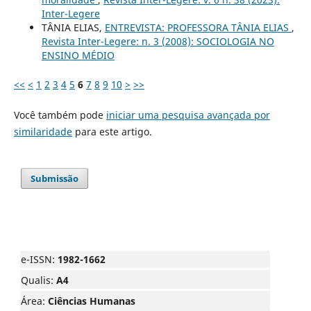
Inter-Legere
TÂNIA ELIAS,
ENTREVISTA: PROFESSORA TÂNIA ELIAS
,
Revista Inter-Legere: n. 3 (2008): SOCIOLOGIA NO
ENSINO MÉDIO
<<
<
1
2
3
4
5
6
7
8
9
10
>
>>
Você também pode
iniciar uma pesquisa avançada por
similaridade
para este artigo.
Submissão
e-ISSN:
1982-1662
Qualis:
A4
Área:
Ciências Humanas