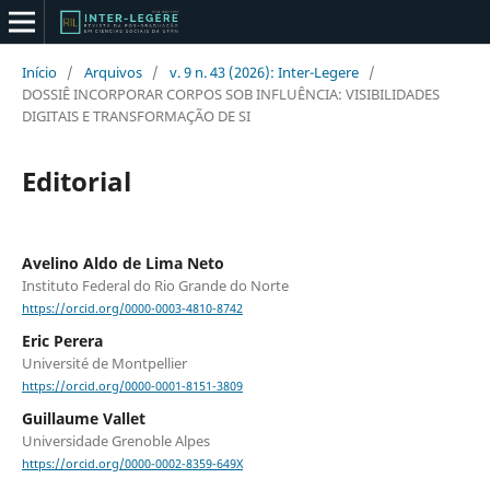
Início
/
Arquivos
/
v. 9 n. 43 (2026): Inter-Legere
/
DOSSIÊ INCORPORAR CORPOS SOB INFLUÊNCIA: VISIBILIDADES
DIGITAIS E TRANSFORMAÇÃO DE SI
Editorial
Avelino Aldo de Lima Neto
Instituto Federal do Rio Grande do Norte
https://orcid.org/0000-0003-4810-8742
Eric Perera
Université de Montpellier
https://orcid.org/0000-0001-8151-3809
Guillaume Vallet
Universidade Grenoble Alpes
https://orcid.org/0000-0002-8359-649X