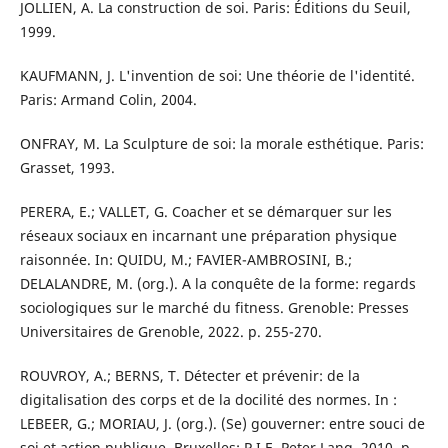
JOLLIEN, A. La construction de soi. Paris: Éditions du Seuil,
1999.
KAUFMANN, J. L'invention de soi: Une théorie de l'identité.
Paris: Armand Colin, 2004.
ONFRAY, M. La Sculpture de soi: la morale esthétique. Paris:
Grasset, 1993.
PERERA, E.; VALLET, G. Coacher et se démarquer sur les
réseaux sociaux en incarnant une préparation physique
raisonnée. In: QUIDU, M.; FAVIER-AMBROSINI, B.;
DELALANDRE, M. (org.). A la conquête de la forme: regards
sociologiques sur le marché du fitness. Grenoble: Presses
Universitaires de Grenoble, 2022. p. 255-270.
ROUVROY, A.; BERNS, T. Détecter et prévenir: de la
digitalisation des corps et de la docilité des normes. In :
LEBEER, G.; MORIAU, J. (org.). (Se) gouverner: entre souci de
soi et action publique. Bruxelles: P.I.E. Peter Lang, 2010. p.