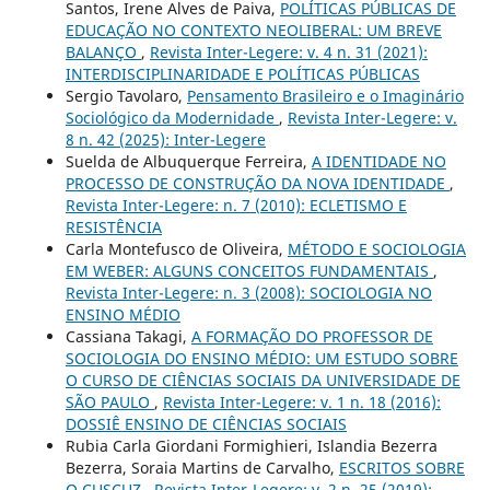
Santos, Irene Alves de Paiva,
POLÍTICAS PÚBLICAS DE
EDUCAÇÃO NO CONTEXTO NEOLIBERAL: UM BREVE
BALANÇO
,
Revista Inter-Legere: v. 4 n. 31 (2021):
INTERDISCIPLINARIDADE E POLÍTICAS PÚBLICAS
Sergio Tavolaro,
Pensamento Brasileiro e o Imaginário
Sociológico da Modernidade
,
Revista Inter-Legere: v.
8 n. 42 (2025): Inter-Legere
Suelda de Albuquerque Ferreira,
A IDENTIDADE NO
PROCESSO DE CONSTRUÇÃO DA NOVA IDENTIDADE
,
Revista Inter-Legere: n. 7 (2010): ECLETISMO E
RESISTÊNCIA
Carla Montefusco de Oliveira,
MÉTODO E SOCIOLOGIA
EM WEBER: ALGUNS CONCEITOS FUNDAMENTAIS
,
Revista Inter-Legere: n. 3 (2008): SOCIOLOGIA NO
ENSINO MÉDIO
Cassiana Takagi,
A FORMAÇÃO DO PROFESSOR DE
SOCIOLOGIA DO ENSINO MÉDIO: UM ESTUDO SOBRE
O CURSO DE CIÊNCIAS SOCIAIS DA UNIVERSIDADE DE
SÃO PAULO
,
Revista Inter-Legere: v. 1 n. 18 (2016):
DOSSIÊ ENSINO DE CIÊNCIAS SOCIAIS
Rubia Carla Giordani Formighieri, Islandia Bezerra
Bezerra, Soraia Martins de Carvalho,
ESCRITOS SOBRE
O CUSCUZ
,
Revista Inter-Legere: v. 2 n. 25 (2019):