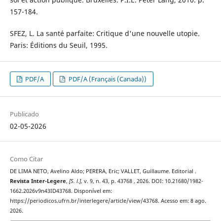
157-184.
SFEZ, L. La santé parfaite: Critique d'une nouvelle utopie.
Paris: Éditions du Seuil, 1995.
PDF/A
PDF/A (Français (Canada))
Publicado
02-05-2026
Como Citar
DE LIMA NETO, Avelino Aldo; PERERA, Eric; VALLET, Guillaume. Editorial .
Revista Inter-Legere
,
[S. l.]
, v. 9, n. 43, p. 43768 , 2026. DOI: 10.21680/1982-
1662.2026v9n43ID43768. Disponível em:
https://periodicos.ufrn.br/interlegere/article/view/43768. Acesso em: 8 ago.
2026.