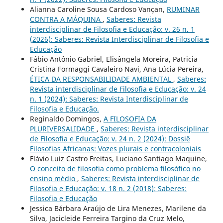
Alianna Caroline Sousa Cardoso Vançan,
RUMINAR
CONTRA A MÁQUINA
,
Saberes: Revista
interdisciplinar de Filosofia e Educação: v. 26 n. 1
(2026): Saberes: Revista Interdisciplinar de Filosofia e
Educação
Fábio Antônio Gabriel, Elisângela Moreira, Patricia
Cristina Formaggi Cavaleiro Navi, Ana Lúcia Pereira,
ÉTICA DA RESPONSABILIDADE AMBIENTAL
,
Saberes:
Revista interdisciplinar de Filosofia e Educação: v. 24
n. 1 (2024): Saberes: Revista Interdisciplinar de
Filosofia e Educação.
Reginaldo Domingos,
A FILOSOFIA DA
PLURIVERSALIDADE
,
Saberes: Revista interdisciplinar
de Filosofia e Educação: v. 24 n. 2 (2024): Dossiê
Filosofias Africanas: Vozes plurais e contracoloniais
Flávio Luiz Castro Freitas, Luciano Santiago Maquine,
O conceito de filosofia como problema filosófico no
ensino médio
,
Saberes: Revista interdisciplinar de
Filosofia e Educação: v. 18 n. 2 (2018): Saberes:
Filosofia e Educação
Jessica Bárbara Araújo de Lira Menezes, Marilene da
Silva, Jacicleide Ferreira Targino da Cruz Melo,