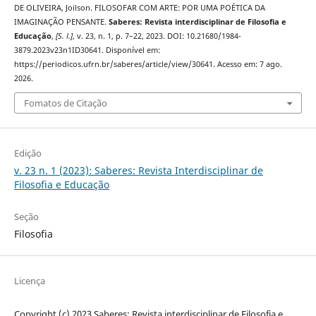
DE OLIVEIRA, Joilson. FILOSOFAR COM ARTE: POR UMA POÉTICA DA
IMAGINAÇÃO PENSANTE.
Saberes: Revista interdisciplinar de Filosofia e
Educação
,
[S. l.]
, v. 23, n. 1, p. 7–22, 2023. DOI: 10.21680/1984-
3879.2023v23n1ID30641. Disponível em:
https://periodicos.ufrn.br/saberes/article/view/30641. Acesso em: 7 ago.
2026.
Fomatos de Citação
Edição
v. 23 n. 1 (2023): Saberes: Revista Interdisciplinar de
Filosofia e Educação
Seção
Filosofia
Licença
Copyright (c) 2023 Saberes: Revista interdisciplinar de Filosofia e