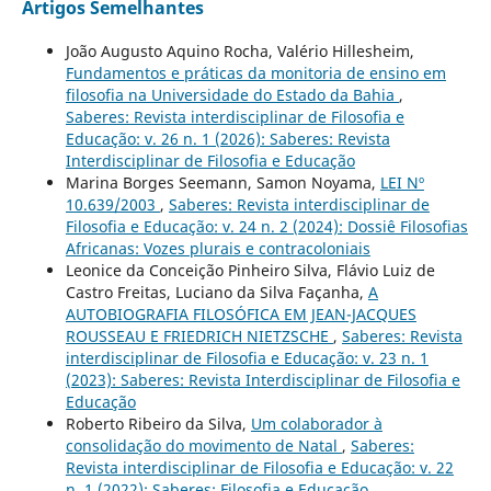
Artigos Semelhantes
João Augusto Aquino Rocha, Valério Hillesheim,
Fundamentos e práticas da monitoria de ensino em
filosofia na Universidade do Estado da Bahia
,
Saberes: Revista interdisciplinar de Filosofia e
Educação: v. 26 n. 1 (2026): Saberes: Revista
Interdisciplinar de Filosofia e Educação
Marina Borges Seemann, Samon Noyama,
LEI Nº
10.639/2003
,
Saberes: Revista interdisciplinar de
Filosofia e Educação: v. 24 n. 2 (2024): Dossiê Filosofias
Africanas: Vozes plurais e contracoloniais
Leonice da Conceição Pinheiro Silva, Flávio Luiz de
Castro Freitas, Luciano da Silva Façanha,
A
AUTOBIOGRAFIA FILOSÓFICA EM JEAN-JACQUES
ROUSSEAU E FRIEDRICH NIETZSCHE
,
Saberes: Revista
interdisciplinar de Filosofia e Educação: v. 23 n. 1
(2023): Saberes: Revista Interdisciplinar de Filosofia e
Educação
Roberto Ribeiro da Silva,
Um colaborador à
consolidação do movimento de Natal
,
Saberes:
Revista interdisciplinar de Filosofia e Educação: v. 22
n. 1 (2022): Saberes: Filosofia e Educação