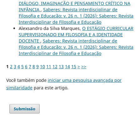
DIÁLOGO, IMAGINAÇÃO E PENSAMENTO CRÍTICO NA
INFÂNCIA
,
Saberes: Revista interdisciplinar de
Filosofia e Educação: v. 26 n. 1 (2026): Saberes: Revista
Interdisciplinar de Filosofia e Educação
Alexsandro da Silva Marques,
O ESTÁGIO CURRICULAR
SUPERVISIONADO EM FILOSOFIA E A IDENTIDADE
DOCENTE
,
Saberes: Revista interdisciplinar de
Filosofia e Educação: v. 26 n. 1 (2026): Saberes: Revista
Interdisciplinar de Filosofia e Educação
1
2
3
4
5
6
7
8
9
10
11
12
13
14
15
>
>>
Você também pode
iniciar uma pesquisa avançada por
similaridade
para este artigo.
Submissão