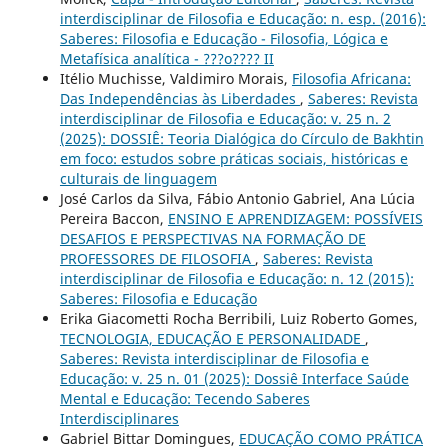
interdisciplinar de Filosofia e Educação: n. esp. (2016):
Saberes: Filosofia e Educação - Filosofia, Lógica e
Metafísica analítica - ???o???? II
Itélio Muchisse, Valdimiro Morais,
Filosofia Africana:
Das Independências às Liberdades
,
Saberes: Revista
interdisciplinar de Filosofia e Educação: v. 25 n. 2
(2025): DOSSIÊ: Teoria Dialógica do Círculo de Bakhtin
em foco: estudos sobre práticas sociais, históricas e
culturais de linguagem
José Carlos da Silva, Fábio Antonio Gabriel, Ana Lúcia
Pereira Baccon,
ENSINO E APRENDIZAGEM: POSSÍVEIS
DESAFIOS E PERSPECTIVAS NA FORMAÇÃO DE
PROFESSORES DE FILOSOFIA
,
Saberes: Revista
interdisciplinar de Filosofia e Educação: n. 12 (2015):
Saberes: Filosofia e Educação
Erika Giacometti Rocha Berribili, Luiz Roberto Gomes,
TECNOLOGIA, EDUCAÇÃO E PERSONALIDADE
,
Saberes: Revista interdisciplinar de Filosofia e
Educação: v. 25 n. 01 (2025): Dossiê Interface Saúde
Mental e Educação: Tecendo Saberes
Interdisciplinares
Gabriel Bittar Domingues,
EDUCAÇÃO COMO PRÁTICA