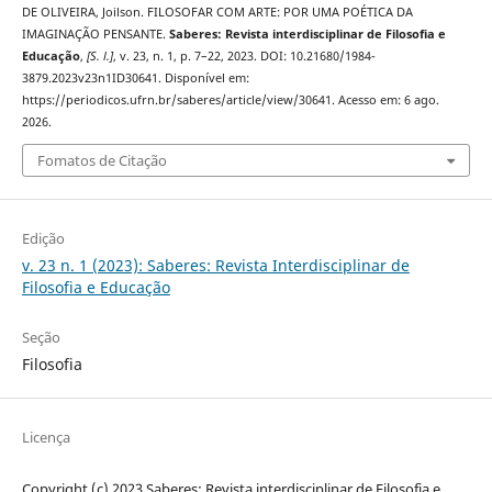
DE OLIVEIRA, Joilson. FILOSOFAR COM ARTE: POR UMA POÉTICA DA
IMAGINAÇÃO PENSANTE.
Saberes: Revista interdisciplinar de Filosofia e
Educação
,
[S. l.]
, v. 23, n. 1, p. 7–22, 2023. DOI: 10.21680/1984-
3879.2023v23n1ID30641. Disponível em:
https://periodicos.ufrn.br/saberes/article/view/30641. Acesso em: 6 ago.
2026.
Fomatos de Citação
Edição
v. 23 n. 1 (2023): Saberes: Revista Interdisciplinar de
Filosofia e Educação
Seção
Filosofia
Licença
Copyright (c) 2023 Saberes: Revista interdisciplinar de Filosofia e