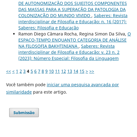
DE AUTONOMIZAÇÃO DOS SUJEITOS COMPONENTES
DAS MASSAS PARA A SUPERAÇÃO DA PATOLOGIA DA
COLONIZAÇÃO DO MUNDO VIVIDO
,
Saberes: Revista
interdisciplinar de Filosofia e Educação: n. 16 (2017):
Saberes: Filosofia e Educação
Ramon Diego Câmara Rocha, Regina Simon Da Silva,
O
ESPAÇO-TEMPO ENQUANTO CATEGORIA DE ANÁLISE
NA FILOSOFIA BAKHTINIANA
,
Saberes: Revista
interdisciplinar de Filosofia e Educação: v. 23 n. 2
(2023): Número Especial: Filosofia da Linguagem
<<
<
1
2
3
4
5
6
7
8
9
10
11
12
13
14
15
>
>>
Você também pode
iniciar uma pesquisa avançada por
similaridade
para este artigo.
Submissão