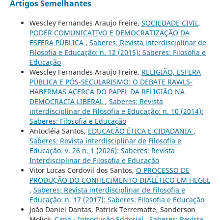
Artigos Semelhantes
Wescley Fernandes Araujo Freire,
SOCIEDADE CIVIL,
PODER COMUNICATIVO E DEMOCRATIZAÇÃO DA
ESFERA PÚBLICA
,
Saberes: Revista interdisciplinar de
Filosofia e Educação: n. 12 (2015): Saberes: Filosofia e
Educação
Wescley Fernandes Araujo Freire,
RELIGIÃO, ESFERA
PÚBLICA E PÓS-SECULARISMO: O DEBATE RAWLS-
HABERMAS ACERCA DO PAPEL DA RELIGIÃO NA
DEMOCRACIA LIBERAL
,
Saberes: Revista
interdisciplinar de Filosofia e Educação: n. 10 (2014):
Saberes: Filosofia e Educação
Antocléia Santos,
EDUCAÇÃO ÉTICA E CIDADANIA
,
Saberes: Revista interdisciplinar de Filosofia e
Educação: v. 26 n. 1 (2026): Saberes: Revista
Interdisciplinar de Filosofia e Educação
Vitor Lucas Cordovil dos Santos,
O PROCESSO DE
PRODUÇÃO DO CONHECIMENTO DIALÉTICO EM HEGEL
,
Saberes: Revista interdisciplinar de Filosofia e
Educação: n. 17 (2017): Saberes: Filosofia e Educação
João Daniel Dantas, Patrick Terrematte, Sanderson
Molick,
Capa - Introdução Editorial
,
Saberes: Revista