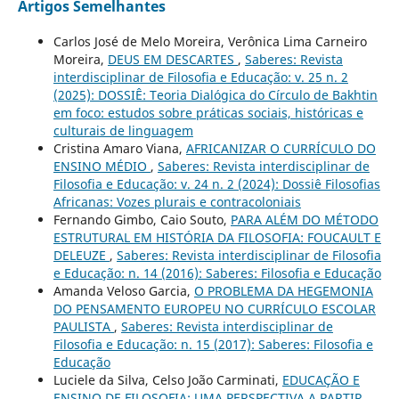
Artigos Semelhantes
Carlos José de Melo Moreira, Verônica Lima Carneiro
Moreira,
DEUS EM DESCARTES
,
Saberes: Revista
interdisciplinar de Filosofia e Educação: v. 25 n. 2
(2025): DOSSIÊ: Teoria Dialógica do Círculo de Bakhtin
em foco: estudos sobre práticas sociais, históricas e
culturais de linguagem
Cristina Amaro Viana,
AFRICANIZAR O CURRÍCULO DO
ENSINO MÉDIO
,
Saberes: Revista interdisciplinar de
Filosofia e Educação: v. 24 n. 2 (2024): Dossiê Filosofias
Africanas: Vozes plurais e contracoloniais
Fernando Gimbo, Caio Souto,
PARA ALÉM DO MÉTODO
ESTRUTURAL EM HISTÓRIA DA FILOSOFIA: FOUCAULT E
DELEUZE
,
Saberes: Revista interdisciplinar de Filosofia
e Educação: n. 14 (2016): Saberes: Filosofia e Educação
Amanda Veloso Garcia,
O PROBLEMA DA HEGEMONIA
DO PENSAMENTO EUROPEU NO CURRÍCULO ESCOLAR
PAULISTA
,
Saberes: Revista interdisciplinar de
Filosofia e Educação: n. 15 (2017): Saberes: Filosofia e
Educação
Luciele da Silva, Celso João Carminati,
EDUCAÇÃO E
ENSINO DE FILOSOFIA: UMA PERSPECTIVA A PARTIR