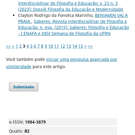
interdisciplinar de Filosofia e Educação: v. 23 n. 3
(2023): Dossiê Filosofia da Educação e Modernidade
Clayton Rodrigo da Fonsêca Marinho,
BENJAMIN VAI À
PRAIA
,
Saberes: Revista interdisciplinar de Filosofia e
Educação: n. esp. (2015): Saberes: Filosofia e Educação
- I ENAFA e XXIV Semana de Filosofia da UFRN
<<
<
1
2
3
4
5
6
7
8
9
10
11
12
13
14
15
>
>>
Você também pode
iniciar uma pesquisa avançada por
similaridade
para este artigo.
Submissão
e-ISSN:
1984-3879
Qualis:
B2