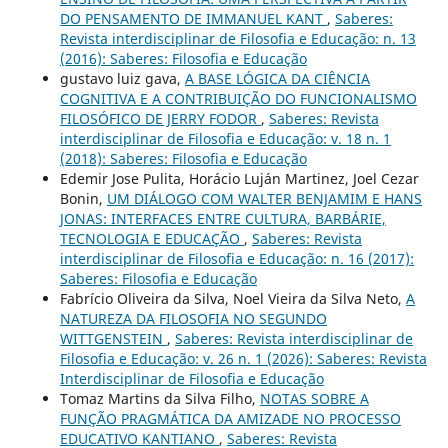
DO PENSAMENTO DE IMMANUEL KANT
,
Saberes:
Revista interdisciplinar de Filosofia e Educação: n. 13
(2016): Saberes: Filosofia e Educação
gustavo luiz gava,
A BASE LÓGICA DA CIÊNCIA
COGNITIVA E A CONTRIBUIÇÃO DO FUNCIONALISMO
FILOSÓFICO DE JERRY FODOR
,
Saberes: Revista
interdisciplinar de Filosofia e Educação: v. 18 n. 1
(2018): Saberes: Filosofia e Educação
Edemir Jose Pulita, Horácio Luján Martinez, Joel Cezar
Bonin,
UM DIÁLOGO COM WALTER BENJAMIM E HANS
JONAS: INTERFACES ENTRE CULTURA, BARBÁRIE,
TECNOLOGIA E EDUCAÇÃO
,
Saberes: Revista
interdisciplinar de Filosofia e Educação: n. 16 (2017):
Saberes: Filosofia e Educação
Fabrício Oliveira da Silva, Noel Vieira da Silva Neto,
A
NATUREZA DA FILOSOFIA NO SEGUNDO
WITTGENSTEIN
,
Saberes: Revista interdisciplinar de
Filosofia e Educação: v. 26 n. 1 (2026): Saberes: Revista
Interdisciplinar de Filosofia e Educação
Tomaz Martins da Silva Filho,
NOTAS SOBRE A
FUNÇÃO PRAGMÁTICA DA AMIZADE NO PROCESSO
EDUCATIVO KANTIANO
,
Saberes: Revista