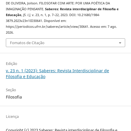
DE OLIVEIRA, Joilson. FILOSOFAR COM ARTE: POR UMA POÉTICA DA
IMAGINAÇÃO PENSANTE.
Saberes: Revista interdisciplinar de Filosofia e
Educação
,
[S. l.]
, v. 23, n. 1, p. 7–22, 2023. DOI: 10.21680/1984-
3879.2023v23n1ID30641. Disponível em:
https://periodicos.ufrn.br/saberes/article/view/30641. Acesso em: 7 ago.
2026.
Fomatos de Citação
Edição
v. 23 n. 1 (2023): Saberes: Revista Interdisciplinar de
Filosofia e Educação
Seção
Filosofia
Licença
Copyright (c) 2023 Saberes: Revista interdisciplinar de Filosofia e