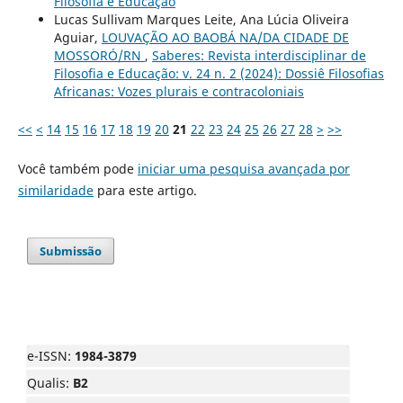
Filosofia e Educação
Lucas Sullivam Marques Leite, Ana Lúcia Oliveira
Aguiar,
LOUVAÇÃO AO BAOBÁ NA/DA CIDADE DE
MOSSORÓ/RN
,
Saberes: Revista interdisciplinar de
Filosofia e Educação: v. 24 n. 2 (2024): Dossiê Filosofias
Africanas: Vozes plurais e contracoloniais
<<
<
14
15
16
17
18
19
20
21
22
23
24
25
26
27
28
>
>>
Você também pode
iniciar uma pesquisa avançada por
similaridade
para este artigo.
Submissão
e-ISSN:
1984-3879
Qualis:
B2