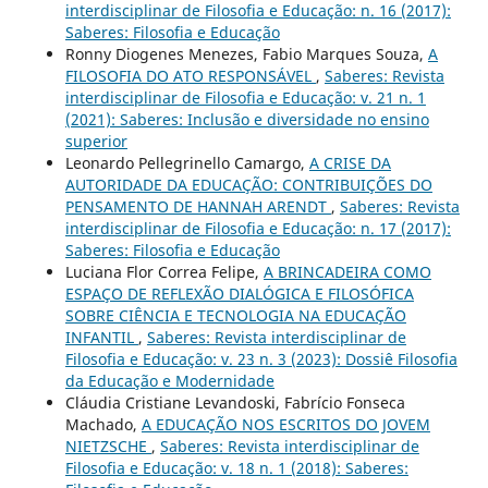
interdisciplinar de Filosofia e Educação: n. 16 (2017):
Saberes: Filosofia e Educação
Ronny Diogenes Menezes, Fabio Marques Souza,
A
FILOSOFIA DO ATO RESPONSÁVEL
,
Saberes: Revista
interdisciplinar de Filosofia e Educação: v. 21 n. 1
(2021): Saberes: Inclusão e diversidade no ensino
superior
Leonardo Pellegrinello Camargo,
A CRISE DA
AUTORIDADE DA EDUCAÇÃO: CONTRIBUIÇÕES DO
PENSAMENTO DE HANNAH ARENDT
,
Saberes: Revista
interdisciplinar de Filosofia e Educação: n. 17 (2017):
Saberes: Filosofia e Educação
Luciana Flor Correa Felipe,
A BRINCADEIRA COMO
ESPAÇO DE REFLEXÃO DIALÓGICA E FILOSÓFICA
SOBRE CIÊNCIA E TECNOLOGIA NA EDUCAÇÃO
INFANTIL
,
Saberes: Revista interdisciplinar de
Filosofia e Educação: v. 23 n. 3 (2023): Dossiê Filosofia
da Educação e Modernidade
Cláudia Cristiane Levandoski, Fabrício Fonseca
Machado,
A EDUCAÇÃO NOS ESCRITOS DO JOVEM
NIETZSCHE
,
Saberes: Revista interdisciplinar de
Filosofia e Educação: v. 18 n. 1 (2018): Saberes: