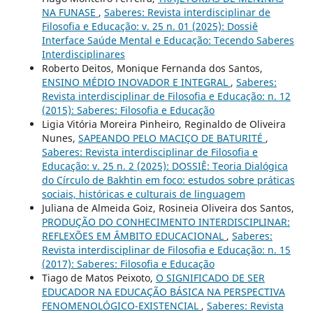
NA FUNASE
,
Saberes: Revista interdisciplinar de
Filosofia e Educação: v. 25 n. 01 (2025): Dossiê
Interface Saúde Mental e Educação: Tecendo Saberes
Interdisciplinares
Roberto Deitos, Monique Fernanda dos Santos,
ENSINO MÉDIO INOVADOR E INTEGRAL
,
Saberes:
Revista interdisciplinar de Filosofia e Educação: n. 12
(2015): Saberes: Filosofia e Educação
Ligia Vitória Moreira Pinheiro, Reginaldo de Oliveira
Nunes,
SAPEANDO PELO MACIÇO DE BATURITÉ
,
Saberes: Revista interdisciplinar de Filosofia e
Educação: v. 25 n. 2 (2025): DOSSIÊ: Teoria Dialógica
do Círculo de Bakhtin em foco: estudos sobre práticas
sociais, históricas e culturais de linguagem
Juliana de Almeida Goiz, Rosineia Oliveira dos Santos,
PRODUÇÃO DO CONHECIMENTO INTERDISCIPLINAR:
REFLEXÕES EM ÂMBITO EDUCACIONAL
,
Saberes:
Revista interdisciplinar de Filosofia e Educação: n. 15
(2017): Saberes: Filosofia e Educação
Tiago de Matos Peixoto,
O SIGNIFICADO DE SER
EDUCADOR NA EDUCAÇÃO BÁSICA NA PERSPECTIVA
FENOMENOLÓGICO-EXISTENCIAL
,
Saberes: Revista