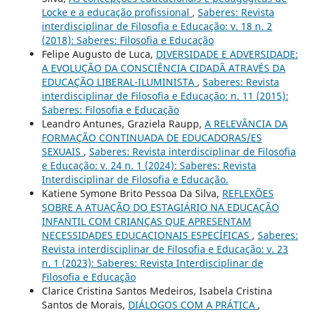
Locke e a educação profissional
,
Saberes: Revista
interdisciplinar de Filosofia e Educação: v. 18 n. 2
(2018): Saberes: Filosofia e Educação
Felipe Augusto de Luca,
DIVERSIDADE E ADVERSIDADE:
A EVOLUÇÃO DA CONSCIÊNCIA CIDADÃ ATRAVÉS DA
EDUCAÇÃO LIBERAL-ILUMINISTA
,
Saberes: Revista
interdisciplinar de Filosofia e Educação: n. 11 (2015):
Saberes: Filosofia e Educação
Leandro Antunes, Graziela Raupp,
A RELEVÂNCIA DA
FORMAÇÃO CONTINUADA DE EDUCADORAS/ES
SEXUAIS
,
Saberes: Revista interdisciplinar de Filosofia
e Educação: v. 24 n. 1 (2024): Saberes: Revista
Interdisciplinar de Filosofia e Educação.
Katiene Symone Brito Pessoa Da Silva,
REFLEXÕES
SOBRE A ATUAÇÃO DO ESTAGIÁRIO NA EDUCAÇÃO
INFANTIL COM CRIANÇAS QUE APRESENTAM
NECESSIDADES EDUCACIONAIS ESPECÍFICAS
,
Saberes:
Revista interdisciplinar de Filosofia e Educação: v. 23
n. 1 (2023): Saberes: Revista Interdisciplinar de
Filosofia e Educação
Clarice Cristina Santos Medeiros, Isabela Cristina
Santos de Morais,
DIÁLOGOS COM A PRÁTICA
,