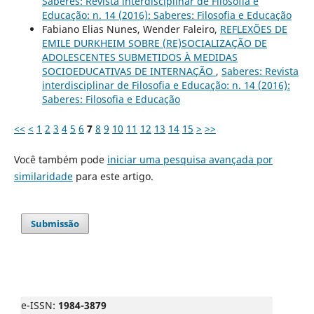
Saberes: Revista interdisciplinar de Filosofia e
Educação: n. 14 (2016): Saberes: Filosofia e Educação
Fabiano Elias Nunes, Wender Faleiro,
REFLEXÕES DE
EMILE DURKHEIM SOBRE (RE)SOCIALIZAÇÃO DE
ADOLESCENTES SUBMETIDOS À MEDIDAS
SOCIOEDUCATIVAS DE INTERNAÇÃO
,
Saberes: Revista
interdisciplinar de Filosofia e Educação: n. 14 (2016):
Saberes: Filosofia e Educação
<<
<
1
2
3
4
5
6
7
8
9
10
11
12
13
14
15
>
>>
Você também pode
iniciar uma pesquisa avançada por
similaridade
para este artigo.
Submissão
e-ISSN:
1984-3879