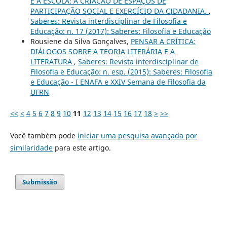
E A ESCOLA: A CRIAÇÃO DE ESPAÇOS DE
PARTICIPAÇÃO SOCIAL E EXERCÍCIO DA CIDADANIA.
,
Saberes: Revista interdisciplinar de Filosofia e
Educação: n. 17 (2017): Saberes: Filosofia e Educação
Rousiene da Silva Gonçalves,
PENSAR A CRÍTICA:
DIÁLOGOS SOBRE A TEORIA LITERÁRIA E A
LITERATURA
,
Saberes: Revista interdisciplinar de
Filosofia e Educação: n. esp. (2015): Saberes: Filosofia
e Educação - I ENAFA e XXIV Semana de Filosofia da
UFRN
<<
<
4
5
6
7
8
9
10
11
12
13
14
15
16
17
18
>
>>
Você também pode
iniciar uma pesquisa avançada por
similaridade
para este artigo.
Submissão