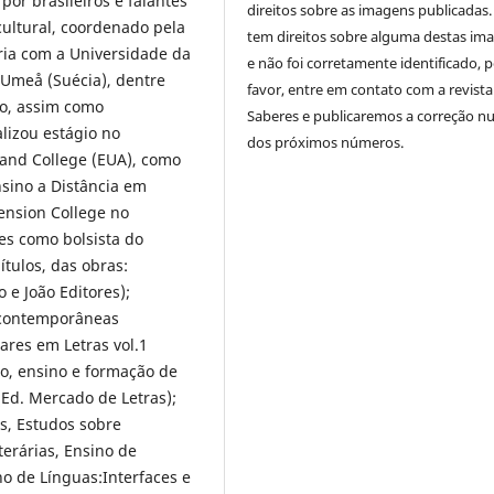
por brasileiros e falantes
direitos sobre as imagens publicadas.
cultural, coordenado pela
tem direitos sobre alguma destas im
ria com a Universidade da
e não foi corretamente identificado, 
 Umeå (Suécia), dentre
favor, entre em contato com a revista
ão, assim como
Saberes e publicaremos a correção 
lizou estágio no
dos próximos números.
and College (EUA), como
nsino a Distância em
ension College no
es como bolsista do
ítulos, das obras:
 e João Editores);
 contemporâneas
nares em Letras vol.1
ro, ensino e formação de
(Ed. Mercado de Letras);
s, Estudos sobre
iterárias, Ensino de
ino de Línguas:Interfaces e