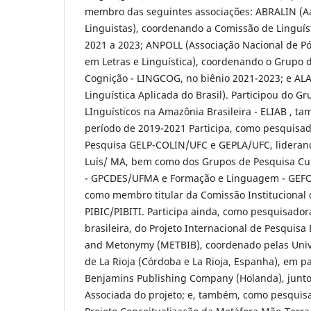
membro das seguintes associações: ABRALIN (Aa
Linguistas), coordenando a Comissão de Linguíst
2021 a 2023; ANPOLL (Associação Nacional de P
em Letras e Linguística), coordenando o Grupo d
Cognição - LINGCOG, no biênio 2021-2023; e ALA
Linguística Aplicada do Brasil). Participou do 
LInguísticos na Amazônia Brasileira - ELIAB , 
período de 2019-2021 Participa, como pesquisa
Pesquisa GELP-COLIN/UFC e GEPLA/UFC, lideran
Luís/ MA, bem como dos Grupos de Pesquisa Cult
- GPCDES/UFMA e Formação e Linguagem - GEFOR
como membro titular da Comissão Institucional
PIBIC/PIBITI. Participa ainda, como pesquisador
brasileira, do Projeto Internacional de Pesquis
and Metonymy (METBIB), coordenado pelas Univ
de La Rioja (Córdoba e La Rioja, Espanha), em p
Benjamins Publishing Company (Holanda), junto
Associada do projeto; e, também, como pesquis