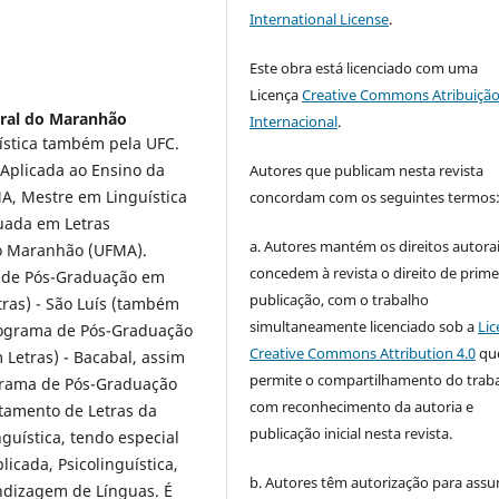
International License
.
Este obra está licenciado com uma
Licença
Creative Commons Atribuição
eral do Maranhão
Internacional
.
ística também pela UFC.
 Aplicada ao Ensino da
Autores que publicam nesta revista
A, Mestre em Linguística
concordam com os seguintes termos
uada em Letras
a. Autores mantém os direitos autorai
do Maranhão (UFMA).
concedem à revista o direito de prime
 de Pós-Graduação em
publicação, com o trabalho
ras) - São Luís (também
simultaneamente licenciado sob a
Lic
rograma de Pós-Graduação
Creative Commons Attribution 4.0
qu
Letras) - Bacabal, assim
permite o compartilhamento do trab
grama de Pós-Graduação
com reconhecimento da autoria e
tamento de Letras da
publicação inicial nesta revista.
guística, tendo especial
licada, Psicolinguística,
b. Autores têm autorização para assu
ndizagem de Línguas. É