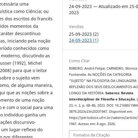
necessária uma
24-09-2023 — Atualizado em 25-0
ística como Ciência; ou
2023
es dos escritos do francês
utidos momentos da
Versões
caráter descontínuo
25-09-2023 (2)
24-09-2023 (1)
as, iniciando pela noção
período conhecidos como
o moderno, discutindo as
Como Citar
husser (1992), Michel
RIBEIRO, André Felipe; CARNEIRO, Monica
2008) para que o leitor
Fontenelle. As NOÇÕES DA CATEGORIA
obre o sujeito vem
“SUJEITO” NA FILOSOFIA DA LINGUAGEM
como, de alguma maneira,
REFLEXÃO DOS SEUS DESLOCAMENTOS A
aqui que as noções sobre a
LONGO DA HISTÓRIA.
Saberes: Revista
camento de uma noção
interdisciplinar de Filosofia e Educação
,
[
23, n. 2, p. 68–86, 2023. DOI: 10.21680/1984
o e com o social para uma
3879.2023v23n2ID31947. Disponível em:
e o indivíduo ganha um
https://periodicos.ufrn.br/saberes/article
ações discursivo-
1947. Acesso em: 8 ago. 2026.
 um lugar-reflexo do
Fomatos de Citação
o por diferentes