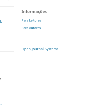
Informações
Para Leitores
l:
Para Autores
Open Journal Systems
o
a
-