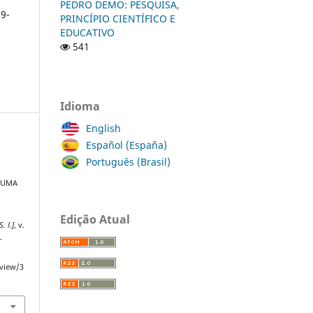
PEDRO DEMO: PESQUISA,
9-
PRINCÍPIO CIENTÍFICO E
EDUCATIVO
541
Idioma
English
Español (España)
Português (Brasil)
: UMA
O
Edição Atual
S. l.]
, v.
-
/view/3