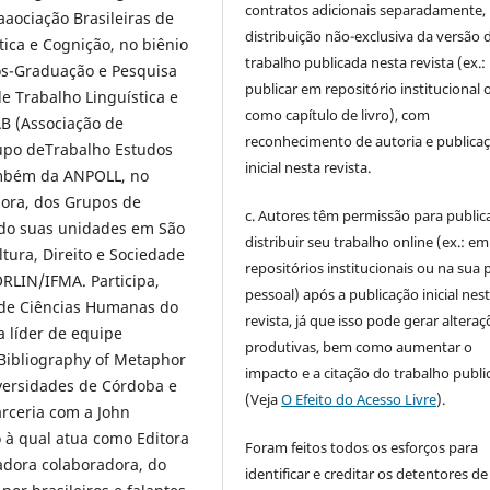
contratos adicionais separadamente,
aociação Brasileiras de
distribuição não-exclusiva da versão 
ica e Cognição, no biênio
trabalho publicada nesta revista (ex.:
ós-Graduação e Pesquisa
publicar em repositório institucional 
e Trabalho Linguística e
como capítulo de livro), com
B (Associação de
reconhecimento de autoria e publica
Grupo deTrabalho Estudos
inicial nesta revista.
também da ANPOLL, no
dora, dos Grupos de
c. Autores têm permissão para publica
do suas unidades em São
distribuir seu trabalho online (ex.: em
ura, Direito e Sociedade
repositórios institucionais ou na sua 
LIN/IFMA. Participa,
pessoal) após a publicação inicial nes
 de Ciências Humanas do
revista, já que isso pode gerar alteraç
a líder de equipe
produtivas, bem como aumentar o
a Bibliography of Metaphor
impacto e a citação do trabalho publ
ersidades de Córdoba e
(Veja
O Efeito do Acesso Livre
).
arceria com a John
 à qual atua como Editora
Foram feitos todos os esforços para
adora colaboradora, do
identificar e creditar os detentores de