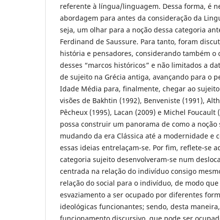
referente à língua/linguagem. Dessa forma, é 
abordagem para antes da consideração da Lingu
seja, um olhar para a noção dessa categoria ant
Ferdinand de Saussure. Para tanto, foram disc
história e pensadores, considerando também o 
desses “marcos históricos” e não limitados a dat
de sujeito na Grécia antiga, avançando para o 
Idade Média para, finalmente, chegar ao sujeit
visões de Bakhtin (1992), Benveniste (1991), Alt
Pêcheux (1995), Lacan (2009) e Michel Foucault (
possa construir um panorama de como a noção s
mudando da era Clássica até a modernidade e 
essas ideias entrelaçam-se. Por fim, reflete-se 
categoria sujeito desenvolveram-se num deslo
centrada na relação do indivíduo consigo mesm
relação do social para o indivíduo, de modo qu
esvaziamento a ser ocupado por diferentes form
ideológicas funcionantes; sendo, desta maneira,
funcionamento discursivo, que pode ser ocupad