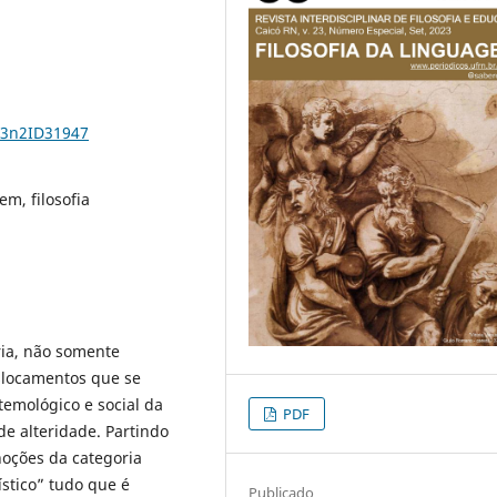
23n2ID31947
em, filosofia
ria, não somente
eslocamentos que se
emológico e social da
PDF
e alteridade. Partindo
noções da categoria
ístico” tudo que é
Publicado