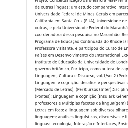
Projeto Conceitualização da Metáfora Mãe-Terra 
de outras línguas: um estudo comparativo inter
Universidade Federal de Minas Gerais em parce
California em Santa Cruz (EUA),Universidade de
outras, e pela Universidade Federal do Maranh
coordenadora dessa pesquisa no Maranhão. Rea
Programa de Educação Continuada do Rhode Isl
Professora Visitante, e participou do Curso de E
Países em Desenvolvimento do International Ext
Instituto de Educação da Universidade de Londr
governo britânico. Participa, como autora de cap
Linguagem, Cultura e Discurso, vol.1/vol.2 (Pedro
Linguagem e cognição: desafios e perspectivas
(Mercado de Letras); (Per)Cursos (Inter)Discipli
(Pontes); Linguagem e cognição (Insular); Gêne
professores e Múltiplas facetas da língua(gem) 
Letras em foco: a linguagem sob diversos olhare
linguagem: análises linguísticas, discursivas e l
línguas: tecnologia, Interação e Interfaces, Ens