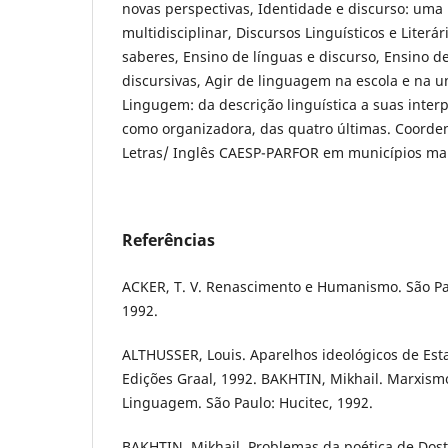
novas perspectivas, Identidade e discurso: uma
multidisciplinar, Discursos Linguísticos e Literár
saberes, Ensino de línguas e discurso, Ensino de
discursivas, Agir de linguagem na escola e na u
Lingugem: da descrição linguística a suas inter
como organizadora, das quatro últimas. Coorde
Letras/ Inglês CAESP-PARFOR em municípios ma
Referências
ACKER, T. V. Renascimento e Humanismo. São Paul
1992.
ALTHUSSER, Louis. Aparelhos ideológicos de Esta
Edições Graal, 1992. BAKHTIN, Mikhail. Marxismo
Linguagem. São Paulo: Hucitec, 1992.
BAKHTIN, Mikhail. Problemas da poética de Dostoi