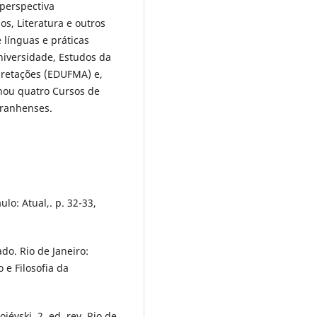
 perspectiva
ios, Literatura e outros
 línguas e práticas
niversidade, Estudos da
pretações (EDUFMA) e,
nou quatro Cursos de
ranhenses.
o: Atual,. p. 32-33,
do. Rio de Janeiro:
 e Filosofia da
évski. 2. ed. rev. Rio de