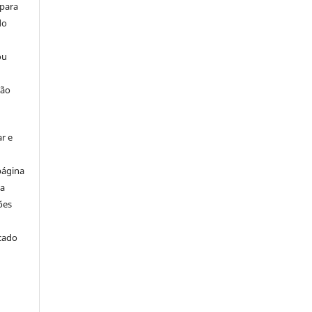
 para
do
ou
ção
r e
página
ta
ões
icado