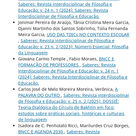
Saberes: Revista interdisciplinar de Filosofia e
Educação: v. 24 n. 1 (2024): Saberes: Revista
Interdisciplinar de Filosofia e Educação.
Jonimar Pereira de Araújo, Tânia Cristina Meira Garcia,
Djanni Martinho dos Santos Sobrinho, Túlia Fernanda
Meira Garcia,
USO DAS TDICs NO CONTEXTO ESCOLAR
,
Saberes: Revista interdisciplinar de Filosofia e
Educação: v. 23 n. 2 (2023): Número Especial: Filosofia
da Linguagem
Giovana Carmo Temple , Fabio Moraes,
BNCC E
FORMAÇÃO DE PROFESSORES
,
Saberes: Revista
interdisciplinar de Filosofia e Educação: v. 24 n. 1
(2024): Saberes: Revista Interdisciplinar de Filosofia e
Educação.
Carlos José de Melo Moreira Moreira, Verônica,
A
PALAVRA DO OUTRO
,
Saberes: Revista interdisciplinar
de Filosofia e Educação: v. 25 n. 2 (2025): DOSSIÊ:
Teoria Dialógica do Círculo de Bakhtin em foco:
estudos sobre práticas sociais, históricas e culturais
de linguagem
Isadora de C. Penholato Ricci, Marilurdes Cruz Borges,
BNCC E AGENDA 2030
,
Saberes: Revista