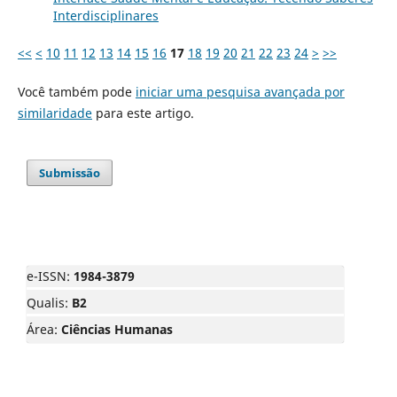
Interdisciplinares
<<
<
10
11
12
13
14
15
16
17
18
19
20
21
22
23
24
>
>>
Você também pode
iniciar uma pesquisa avançada por
similaridade
para este artigo.
Submissão
e-ISSN:
1984-3879
Qualis:
B2
Área:
Ciências Humanas