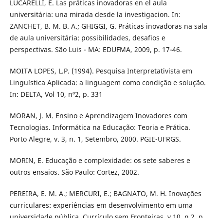
LUCARELLI, E. Las práticas inovadoras en el aula
universitária: una mirada desde la investigacion. In:
ZANCHET, B. M. B. A.; GHIGGI, G. Práticas inovadoras na sala
de aula universitária: possibilidades, desafios e
perspectivas. São Luis - MA: EDUFMA, 2009, p. 17-46.
MOITA LOPES, L.P. (1994). Pesquisa Interpretativista em
Linguística Aplicada: a linguagem como condição e solução.
In: DELTA, Vol 10, nº2, p. 331
MORAN, J. M. Ensino e Aprendizagem Inovadores com
Tecnologias. Informática na Educação: Teoria e Prática.
Porto Alegre, v. 3, n. 1, Setembro, 2000. PGIE-UFRGS.
MORIN, E. Educação e complexidade: os sete saberes e
outros ensaios. São Paulo: Cortez, 2002.
PEREIRA, E. M. A.; MERCURI, E.; BAGNATO, M. H. Inovações
curriculares: experiências em desenvolvimento em uma
universidade pública. Currículo sem Fronteiras, v.10, n.2, p.