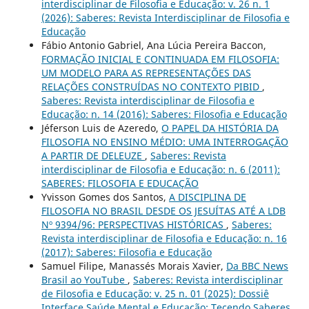
interdisciplinar de Filosofia e Educação: v. 26 n. 1
(2026): Saberes: Revista Interdisciplinar de Filosofia e
Educação
Fábio Antonio Gabriel, Ana Lúcia Pereira Baccon,
FORMAÇÃO INICIAL E CONTINUADA EM FILOSOFIA:
UM MODELO PARA AS REPRESENTAÇÕES DAS
RELAÇÕES CONSTRUÍDAS NO CONTEXTO PIBID
,
Saberes: Revista interdisciplinar de Filosofia e
Educação: n. 14 (2016): Saberes: Filosofia e Educação
Jéferson Luis de Azeredo,
O PAPEL DA HISTÓRIA DA
FILOSOFIA NO ENSINO MÉDIO: UMA INTERROGAÇÃO
A PARTIR DE DELEUZE
,
Saberes: Revista
interdisciplinar de Filosofia e Educação: n. 6 (2011):
SABERES: FILOSOFIA E EDUCAÇÃO
Yvisson Gomes dos Santos,
A DISCIPLINA DE
FILOSOFIA NO BRASIL DESDE OS JESUÍTAS ATÉ A LDB
Nº 9394/96: PERSPECTIVAS HISTÓRICAS
,
Saberes:
Revista interdisciplinar de Filosofia e Educação: n. 16
(2017): Saberes: Filosofia e Educação
Samuel Filipe, Manassés Morais Xavier,
Da BBC News
Brasil ao YouTube
,
Saberes: Revista interdisciplinar
de Filosofia e Educação: v. 25 n. 01 (2025): Dossiê
Interface Saúde Mental e Educação: Tecendo Saberes