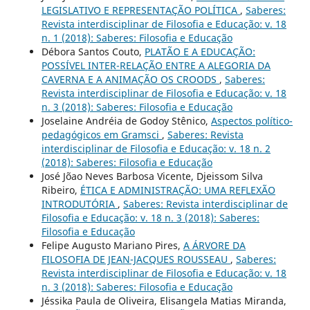
LEGISLATIVO E REPRESENTAÇÃO POLÍTICA
,
Saberes:
Revista interdisciplinar de Filosofia e Educação: v. 18
n. 1 (2018): Saberes: Filosofia e Educação
Débora Santos Couto,
PLATÃO E A EDUCAÇÃO:
POSSÍVEL INTER-RELAÇÃO ENTRE A ALEGORIA DA
CAVERNA E A ANIMAÇÃO OS CROODS
,
Saberes:
Revista interdisciplinar de Filosofia e Educação: v. 18
n. 3 (2018): Saberes: Filosofia e Educação
Joselaine Andréia de Godoy Stênico,
Aspectos político-
pedagógicos em Gramsci
,
Saberes: Revista
interdisciplinar de Filosofia e Educação: v. 18 n. 2
(2018): Saberes: Filosofia e Educação
José Jõao Neves Barbosa Vicente, Djeissom Silva
Ribeiro,
ÉTICA E ADMINISTRAÇÃO: UMA REFLEXÃO
INTRODUTÓRIA
,
Saberes: Revista interdisciplinar de
Filosofia e Educação: v. 18 n. 3 (2018): Saberes:
Filosofia e Educação
Felipe Augusto Mariano Pires,
A ÁRVORE DA
FILOSOFIA DE JEAN-JACQUES ROUSSEAU
,
Saberes:
Revista interdisciplinar de Filosofia e Educação: v. 18
n. 3 (2018): Saberes: Filosofia e Educação
Jéssika Paula de Oliveira, Elisangela Matias Miranda,