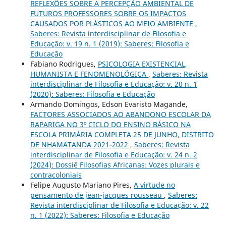
REFLEXÕES SOBRE A PERCEPÇÃO AMBIENTAL DE
FUTUROS PROFESSORES SOBRE OS IMPACTOS
CAUSADOS POR PLÁSTICOS AO MEIO AMBIENTE
,
Saberes: Revista interdisciplinar de Filosofia e
Educação: v. 19 n. 1 (2019): Saberes: Filosofia e
Educação
Fabiano Rodrigues,
PSICOLOGIA EXISTENCIAL,
HUMANISTA E FENOMENOLÓGICA
,
Saberes: Revista
interdisciplinar de Filosofia e Educação: v. 20 n. 1
(2020): Saberes: Filosofia e Educação
Armando Domingos, Edson Evaristo Magande,
FACTORES ASSOCIADOS AO ABANDONO ESCOLAR DA
RAPARIGA NO 3º CICLO DO ENSINO BÁSICO NA
ESCOLA PRIMÁRIA COMPLETA 25 DE JUNHO, DISTRITO
DE NHAMATANDA 2021-2022
,
Saberes: Revista
interdisciplinar de Filosofia e Educação: v. 24 n. 2
(2024): Dossiê Filosofias Africanas: Vozes plurais e
contracoloniais
Felipe Augusto Mariano Pires,
A virtude no
pensamento de jean-jacques rousseau
,
Saberes:
Revista interdisciplinar de Filosofia e Educação: v. 22
n. 1 (2022): Saberes: Filosofia e Educação