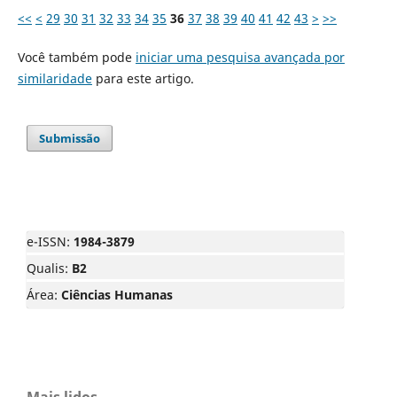
<<
<
29
30
31
32
33
34
35
36
37
38
39
40
41
42
43
>
>>
Você também pode
iniciar uma pesquisa avançada por
similaridade
para este artigo.
Submissão
e-ISSN:
1984-3879
Qualis:
B2
Área:
Ciências Humanas
Mais lidos