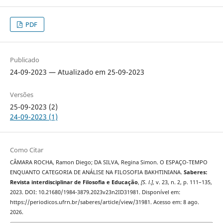
PDF
Publicado
24-09-2023 — Atualizado em 25-09-2023
Versões
25-09-2023 (2)
24-09-2023 (1)
Como Citar
CÂMARA ROCHA, Ramon Diego; DA SILVA, Regina Simon. O ESPAÇO-TEMPO
ENQUANTO CATEGORIA DE ANÁLISE NA FILOSOFIA BAKHTINIANA.
Saberes:
Revista interdisciplinar de Filosofia e Educação
,
[S. l.]
, v. 23, n. 2, p. 111–135,
2023. DOI: 10.21680/1984-3879.2023v23n2ID31981. Disponível em:
https://periodicos.ufrn.br/saberes/article/view/31981. Acesso em: 8 ago.
2026.