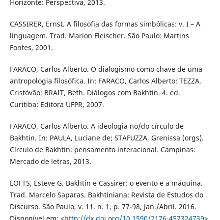
Horizonte: Perspectiva, 2013.
CASSIRER, Ernst. A filosofia das formas simbólicas: v. I – A
linguagem. Trad. Marion Fleischer. São Paulo: Martins
Fontes, 2001.
FARACO, Carlos Alberto. O dialogismo como chave de uma
antropologia filosófica. In: FARACO, Carlos Alberto; TEZZA,
Cristóvão; BRAIT, Beth. Diálogos com Bakhtin. 4. ed.
Curitiba: Editora UFPR, 2007.
FARACO, Carlos Alberto. A ideologia no/do círculo de
Bakhtin. In: PAULA, Luciane de; STAFUZZA, Grenissa (orgs).
Círculo de Bakhtin: pensamento interacional. Campinas:
Mercado de letras, 2013.
LOFTS, Esteve G. Bakhtin e Cassirer: o evento e a máquina.
Trad. Marcelo Saparas. Bakhtiniana: Revista de Estudos do
Discurso. São Paulo, v. 11. n. 1, p. 77-98, Jan./Abril. 2016.
Disponível em: <
http://dx.doi.org/10.1590/2176-457324739
>.