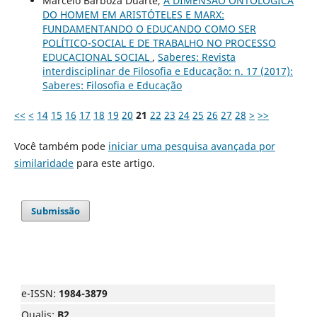
Marcelo Barboza Duarte,
A DIMENSÃO ONTOLÓGICA
DO HOMEM EM ARISTÓTELES E MARX:
FUNDAMENTANDO O EDUCANDO COMO SER
POLÍTICO-SOCIAL E DE TRABALHO NO PROCESSO
EDUCACIONAL SOCIAL
,
Saberes: Revista
interdisciplinar de Filosofia e Educação: n. 17 (2017):
Saberes: Filosofia e Educação
<<
<
14
15
16
17
18
19
20
21
22
23
24
25
26
27
28
>
>>
Você também pode
iniciar uma pesquisa avançada por
similaridade
para este artigo.
Submissão
e-ISSN:
1984-3879
Qualis:
B2