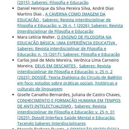
(2015): Saberes: Filosofia e Educação
Daniel Henrique da Silva Pereira Silva, André Dias
Martins Dias ,
A CAVERNA COMO IMAGEM DA
EDUCAÇÃO
,
Saberes: Revista interdisciplinar de
Filosofia e Educação: v. 26 n. 1 (2026): Saberes: Revista
Interdisciplinar de Filosofia e Educação
Mara Letícia Walter,
O ENSINO DE FILOSOFIA NA
EDUCAÇÃO BÁSICA: UMA EXPERIÊNCIA EDUCATIVA
,
Saberes: Revista interdisciplinar de Filosofia e
Educação: n. 15 (2017): Saberes: Filosofia e Educação
Carlos José de Melo Moreira, Verônica Lima Carneiro
Moreira,
DEUS EM DESCARTES
,
Saberes: Revista
interdisciplinar de Filosofia e Educação: v. 25 n. 2
(2025): DOSSIÊ: Teoria Dialógica do Círculo de Bakhtin
em foco: estudos sobre práticas sociais, históricas e
culturais de linguagem
Giselle Carvalho Bernardes, Juliana de Castro Chaves,
CONHECIMENTO E FORMAÇÃO HUMANA EM TEMPOS
DE ANTI-INTELECTUALISMO
,
Saberes: Revista
interdisciplinar de Filosofia e Educação: v. 25 n. 01
(2025): Dossiê Interface Saúde Mental e Educação:
Tecendo Saberes Interdisciplinares