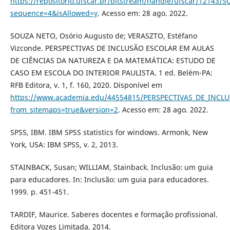
https://repositorio.ufscar.br/bitstream/handle/ufscar/1214
sequence=4&isAllowed=y
. Acesso em: 28 ago. 2022.
SOUZA NETO, Osório Augusto de; VERASZTO, Estéfano
Vizconde. PERSPECTIVAS DE INCLUSÃO ESCOLAR EM AULAS
DE CIÊNCIAS DA NATUREZA E DA MATEMÁTICA: ESTUDO DE
CASO EM ESCOLA DO INTERIOR PAULISTA. 1 ed. Belém-PA:
RFB Editora, v. 1, f. 160, 2020. Disponível em
https://www.academia.edu/44554815/PERSPECTIVAS_DE_I
from_sitemaps=true&version=2
. Acesso em: 28 ago. 2022.
SPSS, IBM. IBM SPSS statistics for windows. Armonk, New
York, USA: IBM SPSS, v. 2, 2013.
STAINBACK, Susan; WILLIAM, Stainback. Inclusão: um guia
para educadores. In: Inclusão: um guia para educadores.
1999. p. 451-451.
TARDIF, Maurice. Saberes docentes e formação profissional.
Editora Vozes Limitada, 2014.