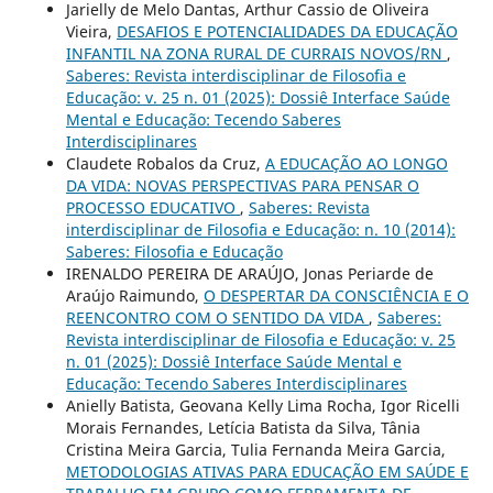
Jarielly de Melo Dantas, Arthur Cassio de Oliveira
Vieira,
DESAFIOS E POTENCIALIDADES DA EDUCAÇÃO
INFANTIL NA ZONA RURAL DE CURRAIS NOVOS/RN
,
Saberes: Revista interdisciplinar de Filosofia e
Educação: v. 25 n. 01 (2025): Dossiê Interface Saúde
Mental e Educação: Tecendo Saberes
Interdisciplinares
Claudete Robalos da Cruz,
A EDUCAÇÃO AO LONGO
DA VIDA: NOVAS PERSPECTIVAS PARA PENSAR O
PROCESSO EDUCATIVO
,
Saberes: Revista
interdisciplinar de Filosofia e Educação: n. 10 (2014):
Saberes: Filosofia e Educação
IRENALDO PEREIRA DE ARAÚJO, Jonas Periarde de
Araújo Raimundo,
O DESPERTAR DA CONSCIÊNCIA E O
REENCONTRO COM O SENTIDO DA VIDA
,
Saberes:
Revista interdisciplinar de Filosofia e Educação: v. 25
n. 01 (2025): Dossiê Interface Saúde Mental e
Educação: Tecendo Saberes Interdisciplinares
Anielly Batista, Geovana Kelly Lima Rocha, Igor Ricelli
Morais Fernandes, Letícia Batista da Silva, Tânia
Cristina Meira Garcia, Tulia Fernanda Meira Garcia,
METODOLOGIAS ATIVAS PARA EDUCAÇÃO EM SAÚDE E