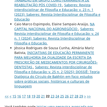
TRABALHO EM GRUPO COMO FERRAMENTA DE
REABILITAÇÃO PÓS COVID-19
,
Saberes: Revista
interdisciplinar de Filosofia e Educação: v. 23 n. 1
(2023): Saberes: Revista Interdisciplinar de Filosofia e
Educação
Caio Marco Espimpolo, Elaine Sampaio Araújo,
NA
CAPITAL NACIONAL DO AGRONEGÓCIO
,
Saberes:
Revista interdisciplinar de Filosofia e Educação: v. 24
n. 1 (2024): Saberes: Revista Interdisciplinar de
Filosofia e Educação.
Jéssica Rodrigues de Sousa Cunha, Almária Mariz
Batista,
INICIATIVAS DE EDUCAÇÃO PERMANENTE
PARA MELHORIA DA QUALIDADE DA ESCRITA DA
PRESCRIÇÃO DE MEDICAMENTOS POR CIRURGIÕES-
DENTISTAS
,
Saberes: Revista interdisciplinar de
Filosofia e Educação: v. 25 n. 2 (2025): DOSSIÊ: Teoria
Dialógica do Círculo de Bakhtin em foco: estudos
sobre práticas sociais, históricas e culturais de
linguagem
<<
<
15
16
17
18
19
20
21
22
23
24
25
26
27
28
29
>
>>
Você também pode
iniciar uma pesquisa avançada por