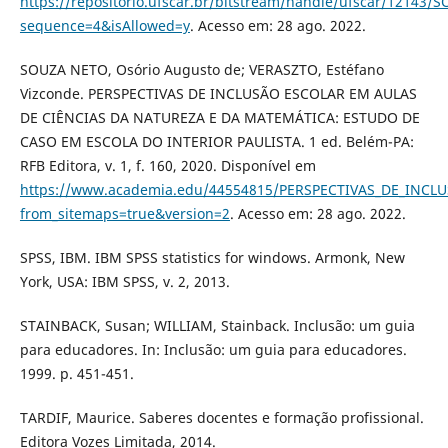
https://repositorio.ufscar.br/bitstream/handle/ufscar/1214
sequence=4&isAllowed=y
. Acesso em: 28 ago. 2022.
SOUZA NETO, Osório Augusto de; VERASZTO, Estéfano
Vizconde. PERSPECTIVAS DE INCLUSÃO ESCOLAR EM AULAS
DE CIÊNCIAS DA NATUREZA E DA MATEMÁTICA: ESTUDO DE
CASO EM ESCOLA DO INTERIOR PAULISTA. 1 ed. Belém-PA:
RFB Editora, v. 1, f. 160, 2020. Disponível em
https://www.academia.edu/44554815/PERSPECTIVAS_DE_I
from_sitemaps=true&version=2
. Acesso em: 28 ago. 2022.
SPSS, IBM. IBM SPSS statistics for windows. Armonk, New
York, USA: IBM SPSS, v. 2, 2013.
STAINBACK, Susan; WILLIAM, Stainback. Inclusão: um guia
para educadores. In: Inclusão: um guia para educadores.
1999. p. 451-451.
TARDIF, Maurice. Saberes docentes e formação profissional.
Editora Vozes Limitada, 2014.