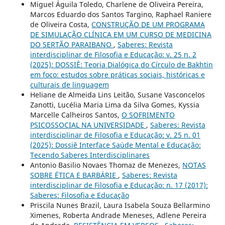
Miguel Águila Toledo, Charlene de Oliveira Pereira,
Marcos Eduardo dos Santos Targino, Raphael Raniere
de Oliveira Costa,
CONSTRUÇÃO DE UM PROGRAMA
DE SIMULAÇÃO CLÍNICA EM UM CURSO DE MEDICINA
DO SERTÃO PARAIBANO
,
Saberes: Revista
interdisciplinar de Filosofia e Educação: v. 25 n. 2
(2025): DOSSIÊ: Teoria Dialógica do Círculo de Bakhtin
em foco: estudos sobre práticas sociais, históricas e
culturais de linguagem
Heliane de Almeida Lins Leitão, Susane Vasconcelos
Zanotti, Lucélia Maria Lima da Silva Gomes, Kyssia
Marcelle Calheiros Santos,
O SOFRIMENTO
PSICOSSOCIAL NA UNIVERSIDADE
,
Saberes: Revista
interdisciplinar de Filosofia e Educação: v. 25 n. 01
(2025): Dossiê Interface Saúde Mental e Educação:
Tecendo Saberes Interdisciplinares
Antonio Basilio Novaes Thomaz de Menezes,
NOTAS
SOBRE ÉTICA E BARBÁRIE
,
Saberes: Revista
interdisciplinar de Filosofia e Educação: n. 17 (2017):
Saberes: Filosofia e Educação
Priscila Nunes Brazil, Laura Isabela Souza Bellarmino
Ximenes, Roberta Andrade Meneses, Adlene Pereira