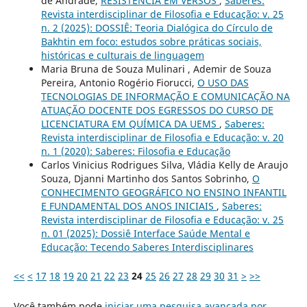
de Andrade,
RESISTÊNCIA EM VERSOS
,
Saberes:
Revista interdisciplinar de Filosofia e Educação: v. 25
n. 2 (2025): DOSSIÊ: Teoria Dialógica do Círculo de
Bakhtin em foco: estudos sobre práticas sociais,
históricas e culturais de linguagem
Maria Bruna de Souza Mulinari , Ademir de Souza
Pereira, Antonio Rogério Fiorucci,
O USO DAS
TECNOLOGIAS DE INFORMAÇÃO E COMUNICAÇÃO NA
ATUAÇÃO DOCENTE DOS EGRESSOS DO CURSO DE
LICENCIATURA EM QUÍMICA DA UEMS
,
Saberes:
Revista interdisciplinar de Filosofia e Educação: v. 20
n. 1 (2020): Saberes: Filosofia e Educação
Carlos Vinicius Rodrigues Silva, Vládia Kelly de Araujo
Souza, Djanni Martinho dos Santos Sobrinho,
O
CONHECIMENTO GEOGRÁFICO NO ENSINO INFANTIL
E FUNDAMENTAL DOS ANOS INICIAIS
,
Saberes:
Revista interdisciplinar de Filosofia e Educação: v. 25
n. 01 (2025): Dossiê Interface Saúde Mental e
Educação: Tecendo Saberes Interdisciplinares
<<
<
17
18
19
20
21
22
23
24
25
26
27
28
29
30
31
>
>>
Você também pode
iniciar uma pesquisa avançada por