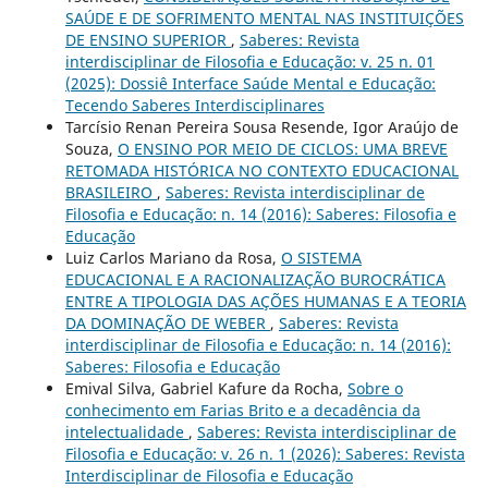
SAÚDE E DE SOFRIMENTO MENTAL NAS INSTITUIÇÕES
DE ENSINO SUPERIOR
,
Saberes: Revista
interdisciplinar de Filosofia e Educação: v. 25 n. 01
(2025): Dossiê Interface Saúde Mental e Educação:
Tecendo Saberes Interdisciplinares
Tarcísio Renan Pereira Sousa Resende, Igor Araújo de
Souza,
O ENSINO POR MEIO DE CICLOS: UMA BREVE
RETOMADA HISTÓRICA NO CONTEXTO EDUCACIONAL
BRASILEIRO
,
Saberes: Revista interdisciplinar de
Filosofia e Educação: n. 14 (2016): Saberes: Filosofia e
Educação
Luiz Carlos Mariano da Rosa,
O SISTEMA
EDUCACIONAL E A RACIONALIZAÇÃO BUROCRÁTICA
ENTRE A TIPOLOGIA DAS AÇÕES HUMANAS E A TEORIA
DA DOMINAÇÃO DE WEBER
,
Saberes: Revista
interdisciplinar de Filosofia e Educação: n. 14 (2016):
Saberes: Filosofia e Educação
Emival Silva, Gabriel Kafure da Rocha,
Sobre o
conhecimento em Farias Brito e a decadência da
intelectualidade
,
Saberes: Revista interdisciplinar de
Filosofia e Educação: v. 26 n. 1 (2026): Saberes: Revista
Interdisciplinar de Filosofia e Educação