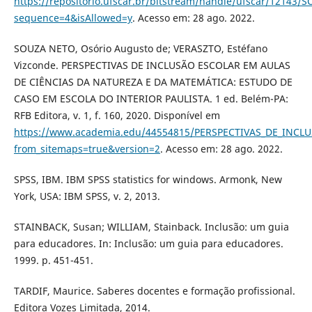
https://repositorio.ufscar.br/bitstream/handle/ufscar/1214
sequence=4&isAllowed=y
. Acesso em: 28 ago. 2022.
SOUZA NETO, Osório Augusto de; VERASZTO, Estéfano
Vizconde. PERSPECTIVAS DE INCLUSÃO ESCOLAR EM AULAS
DE CIÊNCIAS DA NATUREZA E DA MATEMÁTICA: ESTUDO DE
CASO EM ESCOLA DO INTERIOR PAULISTA. 1 ed. Belém-PA:
RFB Editora, v. 1, f. 160, 2020. Disponível em
https://www.academia.edu/44554815/PERSPECTIVAS_DE_I
from_sitemaps=true&version=2
. Acesso em: 28 ago. 2022.
SPSS, IBM. IBM SPSS statistics for windows. Armonk, New
York, USA: IBM SPSS, v. 2, 2013.
STAINBACK, Susan; WILLIAM, Stainback. Inclusão: um guia
para educadores. In: Inclusão: um guia para educadores.
1999. p. 451-451.
TARDIF, Maurice. Saberes docentes e formação profissional.
Editora Vozes Limitada, 2014.