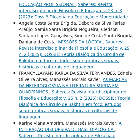
EDUCAÇÃO PROFISSIONAL
,
Saberes: Revista
interdisciplinar de Filosofia e Educação: v. 23 n. 3
(2023): Dossiê Filosofia da Educação e Modernidade
Angela Costa Santa Brígida, Débora da Silva Farias
Araújo, Samia Santa Brígida Nogueira, Cledson
Santana Lopes Gonçalves, Sineide Costa Santa Brígida,
Daniana de Costa,
MISSÕES DA LÓGICA
,
Saberes:
Revista interdisciplinar de Filosofia e Educação: v. 25
n. 2 (2025): DOSSIÊ: Teoria Dialógica do Círculo de
Bakhtin em foco: estudos sobre práticas sociais,
históricas e culturais de linguagem
FRANCYLLAYANS KARLA DA SILVA FERNANDES, Edneia
Oliveira Alves, Manassés Morais Xavier,
As MARCAS
DA HETEROGLOSSIA NA LITERATURA SURDA EM
QUADRINHOS
,
Saberes: Revista interdisciplinar de
Filosofia e Educação: v. 25 n. 2 (2025): DOSSIÊ: Teoria
Dialógica do Círculo de Bakhtin em foco: estudos
sobre práticas sociais, históricas e culturais de
linguagem
Karine Viana Amorim, Manassés Morais Xavier,
A
INTERAÇÃO DISCURSIVA DE BASE DIALÓGICA
,
Saberes: Revista interdisciplinar de Filosofia e