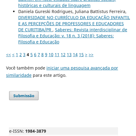
históricas e culturais de linguagem
Daniela Gureski Rodrigues, Juliana Battistus Ferreira,
DIVERSIDADE NO CURRÍCULO DA EDUCAÇÃO INFANTIL
E AS PERCEPÇÕES DE PROFESSORES E EDUCADORES
DE CURITIBA/PR
,
Saberes: Revista interdisciplinar de
Filosofia e Educação: v. 18 n. 3 (2018): Saberes:
Filosofia e Educação
<<
<
1
2
3
4
5
6
7
8
9
10
11
12
13
14
15
>
>>
Você também pode
iniciar uma pesquisa avançada por
similaridade
para este artigo.
Submissão
e-ISSN:
1984-3879