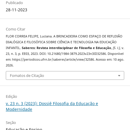
Publicado
28-11-2023
Como Citar
FLOR CORREA FELIPE, Luciana. A BRINCADEIRA COMO ESPAÇO DE REFLEXÃO
DIALÓGICA E FILOSÓFICA SOBRE CIÊNCIA E TECNOLOGIA NA EDUCAÇÃO
INFANTIL.
Saberes: Revista interdisciplinar de Filosofia e Educação
,
[S. l.]
, v.
23, n. 3, p. EE03, 2023. DOI: 10.21680/1984-3879.2023v23n3ID32586. Disponível
em: https://periodicos.ufrn.br/saberes/article/view/32586. Acesso em: 10 ago.
2026.
Fomatos de Citação
Edição
v. 23 n. 3 (2023): Dossiê Filosofia da Educação e
Modernidade
Seção
Educação e Ensino