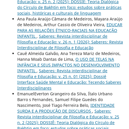
Educação: v. 25 n. 2 (2025): DOSSIÊ: Teoria Dialógica
do Círculo de Bakhtin em foco: estudos sobre práticas
sociais, históricas e culturais de linguagem
Ana Paula Araújo Câmara de Medeiros, Mayara Araújo
de Medeiros, Arthur Cassio de Oliveira Vieira,
EDUCAR
PARA AS RELAÇÕES ÉTNICO-RACIAIS NA EDUCAÇÃO
INFANTIL
,
Saberes: Revista interdisciplinar de
Filosofia e Educação: v. 26 n. 1 (2026): Saberes: Revista
Interdisciplinar de Filosofia e Educação
Cauê Almeida Galvão, Ana Tereza Mariz de Medeiros,
Hanna Moab Dantas de Lima,
O USO DE TELAS NA
INFÂNCIA E SEUS IMPACTOS NO DESENVOLVIMENTO
INFANTIL
,
Saberes: Revista interdisciplinar de
Filosofia e Educação: v. 25 n. 01 (2025): Dossiê
Interface Saúde Mental e Educação: Tecendo Saberes
Interdisciplinares
EmanuelEverton Grangeiro da Silva, Ítalo Urbano
Barro s Fernandes, Samuel Filipe Guedes do
Nascimento, José Tiago Ferreira Belo,
IDENTIDADE
SURDA E A PRODUÇÃO DE DISCURSOS
,
Saberes:
Revista interdisciplinar de Filosofia e Educação: v. 25
n. 2 (2025): DOSSIÊ: Teoria Dialógica do Círculo de
Bakhtin em foco: estudos sobre práticas sociais,