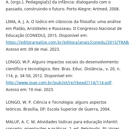
A. (orgs.). Pedagogia(s) da infância: dialogando com o
passado, construindo o futuro. Porto Alegre: Artmed, 2008.
LIMA, A. J. A. O lúdico em clássicos da filosofia: uma análise
em Platão, Aristóteles e Rousseau. II Congresso Nacional de
Educação (CONEDU), 2015. Disponível em:
https://editorarealize.com.br/editora/anais/conedu/2015/T
Acesso em: 09 de mai. 2023.
LONGO, W.P. Alguns impactos sociais do desenvolvimento
científico e tecnológico. Rev. Bras. Educ. Distância., v. 20, n.
114, p. 34-50, 2012. Disponível em:
http://www.ipae.com.br/pub/pt/re/rbead/114/114.pdf
.
Acesso em: 10 mai. 2023.
LONGO, W. P. Ciência e Tecnologia: alguns aspectos
teóricos. Brasília, DF: Escola Superior de Guerra, 2004.
MALUF, A. C. M. Atividades lúdicas para educação infantil:
conceito, orientações e práticas. 2. ed. Petrópolis, RJ: Vozes,