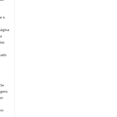
r e
página
ta
ões
icado
 Se
agens
por
num