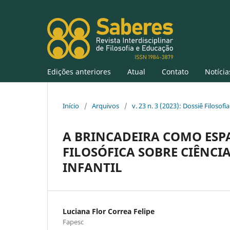
Edições anteriores
Atual
Contato
Notícia
Início
/
Arquivos
/
v. 23 n. 3 (2023): Dossiê Filoso
A BRINCADEIRA COMO ESPA
FILOSÓFICA SOBRE CIÊNCI
INFANTIL
Luciana Flor Correa Felipe
Fapesc