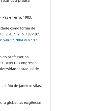
essários à prática
: Paz e Terra, 1983.
aridade como forma de
 v. 4, n. 2, p. 187-197,
1415-8612.2004.v4n2.92
.
o do professor na
º CONPEI – Congresso
niversidade Estadual de
ed. Rio de Janeiro: Atlas,
ura global: as exigências