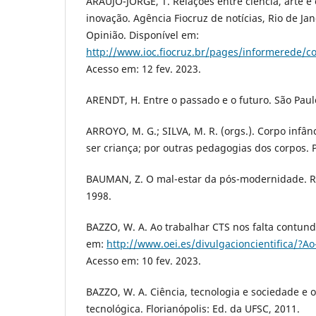
ARAUJO-JORGE, T. Relações entre ciência, arte e
inovação. Agência Fiocruz de notícias, Rio de Jan
Opinião. Disponível em:
http://www.ioc.fiocruz.br/pages/informerede/c
Acesso em: 12 fev. 2023.
ARENDT, H. Entre o passado e o futuro. São Paulo
ARROYO, M. G.; SILVA, M. R. (orgs.). Corpo infânc
ser criança; por outras pedagogias dos corpos. P
BAUMAN, Z. O mal-estar da pós-modernidade. Ri
1998.
BAZZO, W. A. Ao trabalhar CTS nos falta contund
em:
http://www.oei.es/divulgacioncientifica/?Ao
Acesso em: 10 fev. 2023.
BAZZO, W. A. Ciência, tecnologia e sociedade e 
tecnológica. Florianópolis: Ed. da UFSC, 2011.