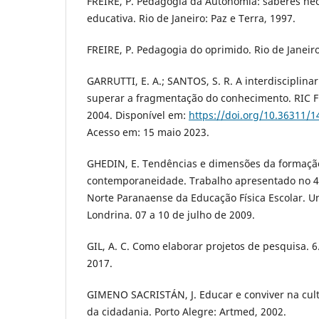
FREIRE, P. Pedagogia da Autonomia: saberes nec
educativa. Rio de Janeiro: Paz e Terra, 1997.
FREIRE, P. Pedagogia do oprimido. Rio de Janeiro
GARRUTTI, E. A.; SANTOS, S. R. A interdisciplin
superar a fragmentação do conhecimento. RIC FFC,
2004. Disponível em:
https://doi.org/10.36311/
Acesso em: 15 maio 2023.
GHEDIN, E. Tendências e dimensões da formaçã
contemporaneidade. Trabalho apresentado no 4
Norte Paranaense da Educação Física Escolar. U
Londrina. 07 a 10 de julho de 2009.
GIL, A. C. Como elaborar projetos de pesquisa. 6. 
2017.
GIMENO SACRISTÁN, J. Educar e conviver na cult
da cidadania. Porto Alegre: Artmed, 2002.