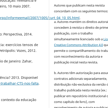
 educação: relevância e
Autores que publicam nesta revista
eiro, 10 maio 2007.
concordam com os seguintes termos
orpo/informeemail/2007/1005/curt_04_10_05.html
.
a. Autores mantém os direitos autorai
concedem à revista o direito de prime
publicação, com o trabalho
: Perspectiva, 2014.
simultaneamente licenciado sob a
Lic
ia: exercícios tensos de
Creative Commons Attribution 4.0
qu
etrópolis: Vozes, 2012.
permite o compartilhamento do trab
com reconhecimento da autoria e
o de Janeiro: Zahar,
publicação inicial nesta revista.
b. Autores têm autorização para assu
ência? 2013. Disponível
contratos adicionais separadamente,
-trabalhar-CTS-nos-falta
.
distribuição não-exclusiva da versão 
trabalho publicada nesta revista (ex.:
publicar em repositório institucional 
o contexto da educação
como capítulo de livro), com
reconhecimento de autoria e publica