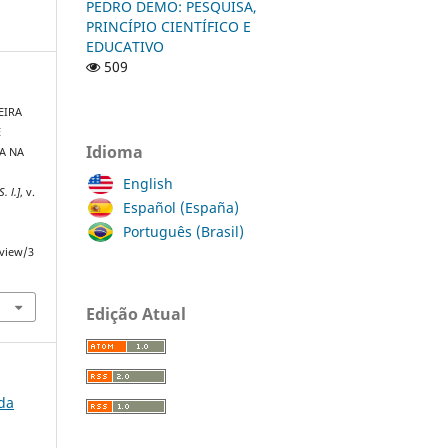
PEDRO DEMO: PESQUISA,
PRINCÍPIO CIENTÍFICO E
EDUCATIVO
509
EIRA
E
Idioma
A NA
English
S. l.]
, v.
Español (España)
Português (Brasil)
/view/3
Edição Atual
 da