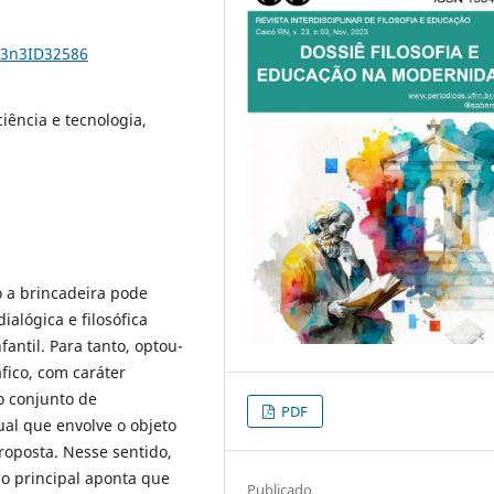
23n3ID32586
ciência e tecnologia,
o a brincadeira pode
alógica e filosófica
antil. Para tanto, optou-
fico, com caráter
o conjunto de
PDF
ual que envolve o objeto
roposta. Nesse sentido,
do principal aponta que
Publicado