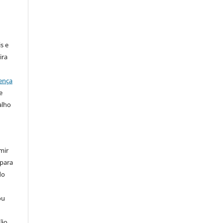
:
s e
ira
ença
e
alho
mir
 para
do
ou
ção