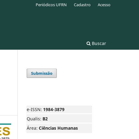
Periódicos UFRN
Cadastro
Acesso
Buscar
Submissão
e-ISSN:
1984-3879
Qualis:
B2
Área:
Ciências Humanas