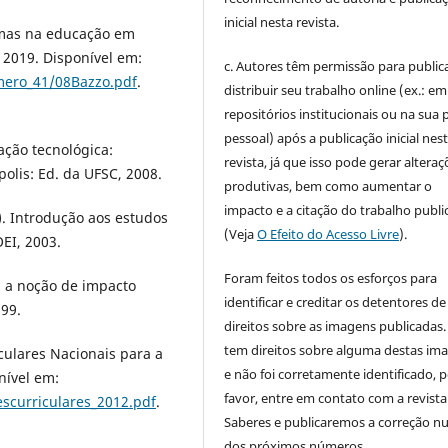
inicial nesta revista.
gmas na educação em
, 2019. Disponível em:
c. Autores têm permissão para publica
mero_41/08Bazzo.pdf
.
distribuir seu trabalho online (ex.: em
repositórios institucionais ou na sua 
pessoal) após a publicação inicial nes
ação tecnológica:
revista, já que isso pode gerar alteraç
olis: Ed. da UFSC, 2008.
produtivas, bem como aumentar o
impacto e a citação do trabalho publ
.). Introdução aos estudos
(Veja
O Efeito do Acesso Livre
).
EI, 2003.
Foram feitos todos os esforços para
 a noção de impacto
identificar e creditar os detentores de
999.
direitos sobre as imagens publicadas.
tem direitos sobre alguma destas im
culares Nacionais para a
e não foi corretamente identificado, 
nível em:
favor, entre em contato com a revista
escurriculares_2012.pdf
.
Saberes e publicaremos a correção 
dos próximos números.