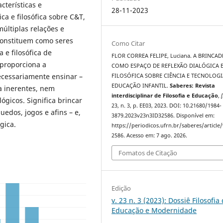
cterísticas e
28-11-2023
ca e filosófica sobre C&T,
últiplas relações e
constituem como seres
Como Citar
 e filosófica de
FLOR CORREA FELIPE, Luciana. A BRINCAD
 proporciona a
COMO ESPAÇO DE REFLEXÃO DIALÓGICA 
ecessariamente ensinar –
FILOSÓFICA SOBRE CIÊNCIA E TECNOLOGI
EDUCAÇÃO INFANTIL.
Saberes: Revista
la inerentes, nem
interdisciplinar de Filosofia e Educação
,
[
ógicos. Significa brincar
23, n. 3, p. EE03, 2023. DOI: 10.21680/1984-
uedos, jogos e afins – e,
3879.2023v23n3ID32586. Disponível em:
gica.
https://periodicos.ufrn.br/saberes/article
2586. Acesso em: 7 ago. 2026.
Fomatos de Citação
Edição
v. 23 n. 3 (2023): Dossiê Filosofia
Educação e Modernidade