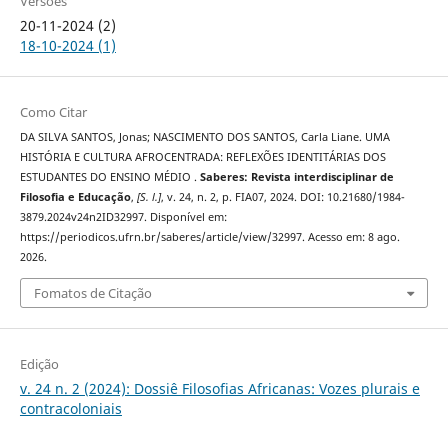
Versões
20-11-2024 (2)
18-10-2024 (1)
Como Citar
DA SILVA SANTOS, Jonas; NASCIMENTO DOS SANTOS, Carla Liane. UMA
HISTÓRIA E CULTURA AFROCENTRADA: REFLEXÕES IDENTITÁRIAS DOS
ESTUDANTES DO ENSINO MÉDIO .
Saberes: Revista interdisciplinar de
Filosofia e Educação
,
[S. l.]
, v. 24, n. 2, p. FIA07, 2024. DOI: 10.21680/1984-
3879.2024v24n2ID32997. Disponível em:
https://periodicos.ufrn.br/saberes/article/view/32997. Acesso em: 8 ago.
2026.
Fomatos de Citação
Edição
v. 24 n. 2 (2024): Dossiê Filosofias Africanas: Vozes plurais e
contracoloniais