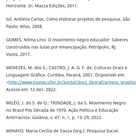
Horizonte. In: Mazza Edições, 2011.
Gil, Antônio Carlos. Como elaborar projetos de pesquisa. São
Paulo: Atlas, 2008.
GOMES, Nilma Lino. O movimento negro educador: Saberes
construídos nas lutas por emancipação. Petrópolis, RJ:
Vozes, 2017.
MENEZES, M. dos S.; CASTRO, J. A. G. F. de. Culturas Orais e
Linguagem Gráfica. Curitiba, Paraná, 2007. Disponível em:
<
http://www.exatas.ufpr.br/portal/docs_degraf/artigos_grap
Acesso em: 12 dez. 2022.
MILÉO, I. do S. de O.; TRINDADE, J. da S. Movimento Negro
no Brasil Pós Década de 1970: Ação Política e Educação
Antirracista. Goiânia, v. 47, n. 1, p. 13–29, 2022.
MINAYO, Maria Cecília de Souza (org.). Pesquisa Social.