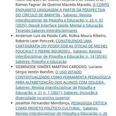
Ramon Fagner de Queiroz Macedo Macedo,
O CORPO
ENQUANTO LINGUAGEM A PARTIR DA PERSPECTIVA
DO CÍRCULO DE BAKHTIN
,
Saberes: Revista
interdisciplinar de Filosofia e Educação: v. 25 n. 01
(2025): Dossiê Interface Saúde Mental e Educação:
Tecendo Saberes Interdisciplinares
Anderson Luis da Paixão Café, Núbia Moura Ribeiro,
Roberto Leon Ponczek,
CONSTRUINDO UMA
CARTOGRAFIA DO PODER SOB AS ÓTICAS DE MICHEL
FOUCAULT E PIERRE BOURDIEU
,
Saberes: Revista
interdisciplinar de Filosofia e Educação: n. 14 (2016):
Saberes: Filosofia e Educação
SIDIRNEIDE SIMÕES MARTINS CARDOSO, Luciano
Sérgio Ventin Bomfim,
O USO DITADO
CONTEXTUALIZADO COMO FERRAMENTA PEDAGÓGICA
PARA ALFABETIZAÇÃO DOS ALUNOS COM DISLEXIA
,
Saberes: Revista interdisciplinar de Filosofia e
Educação: v. 21 n. 1 (2021): Saberes: Inclusão e
diversidade no ensino superior
Josailton Fernandes Mendonça,
PEDAGOGIA CRÍTICA
COMO PROJETO POLÍTICO-CULTURAL
,
Saberes:
Revista interdisciplinar de Filosofia e Educação: v. 26