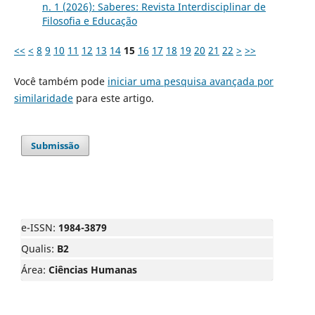
n. 1 (2026): Saberes: Revista Interdisciplinar de
Filosofia e Educação
<<
<
8
9
10
11
12
13
14
15
16
17
18
19
20
21
22
>
>>
Você também pode
iniciar uma pesquisa avançada por
similaridade
para este artigo.
Submissão
e-ISSN:
1984-3879
Qualis:
B2
Área:
Ciências Humanas