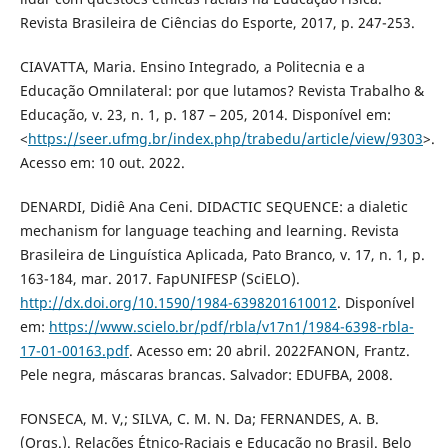
Revista Brasileira de Ciências do Esporte, 2017, p. 247-253.
CIAVATTA, Maria. Ensino Integrado, a Politecnia e a
Educação Omnilateral: por que lutamos? Revista Trabalho &
Educação, v. 23, n. 1, p. 187 – 205, 2014. Disponível em:
<
https://seer.ufmg.br/index.php/trabedu/article/view/9303
>.
Acesso em: 10 out. 2022.
DENARDI, Didiê Ana Ceni. DIDACTIC SEQUENCE: a dialetic
mechanism for language teaching and learning. Revista
Brasileira de Linguística Aplicada, Pato Branco, v. 17, n. 1, p.
163-184, mar. 2017. FapUNIFESP (SciELO).
http://dx.doi.org/10.1590/1984-6398201610012
. Disponível
em:
https://www.scielo.br/pdf/rbla/v17n1/1984-6398-rbla-
17-01-00163.pdf
. Acesso em: 20 abril. 2022FANON, Frantz.
Pele negra, máscaras brancas. Salvador: EDUFBA, 2008.
FONSECA, M. V,; SILVA, C. M. N. Da; FERNANDES, A. B.
(Orgs.). Relações Étnico-Raciais e Educação no Brasil. Belo