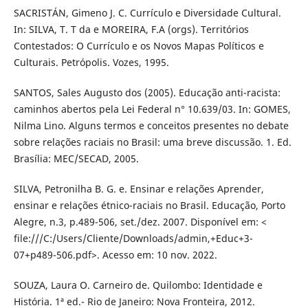
SACRISTÁN, Gimeno J. C. Currículo e Diversidade Cultural.
In: SILVA, T. T da e MOREIRA, F.A (orgs). Territórios
Contestados: O Currículo e os Novos Mapas Políticos e
Culturais. Petrópolis. Vozes, 1995.
SANTOS, Sales Augusto dos (2005). Educação anti-racista:
caminhos abertos pela Lei Federal n° 10.639/03. In: GOMES,
Nilma Lino. Alguns termos e conceitos presentes no debate
sobre relações raciais no Brasil: uma breve discussão. 1. Ed.
Brasília: MEC/SECAD, 2005.
SILVA, Petronilha B. G. e. Ensinar e relações Aprender,
ensinar e relações étnico-raciais no Brasil. Educação, Porto
Alegre, n.3, p.489-506, set./dez. 2007. Disponível em: <
file:///C:/Users/Cliente/Downloads/admin,+Educ+3-
07+p489-506.pdf>. Acesso em: 10 nov. 2022.
SOUZA, Laura O. Carneiro de. Quilombo: Identidade e
História. 1ª ed.- Rio de Janeiro: Nova Fronteira, 2012.