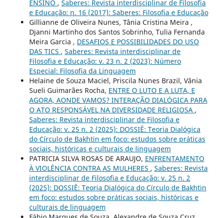
ENSINO
,
Saberes: Revista interdisciplinar de Filosofia
e Educação: n. 16 (2017): Saberes: Filosofia e Educação
Gillianne de Oliveira Nunes, Tânia Cristina Meira ,
Djanni Martinho dos Santos Sobrinho, Tulia Fernanda
Meira Garcia ,
DESAFIOS E POSSIBILIDADES DO USO
DAS TICS
,
Saberes: Revista interdisciplinar de
Filosofia e Educação: v. 23 n. 2 (2023): Número
Especial: Filosofia da Linguagem
Helaine de Souza Maciel, Priscila Nunes Brazil, Vânia
Sueli Guimarães Rocha,
ENTRE O LUTO E A LUTA, E
AGORA, AONDE VAMOS? INTERAÇÃO DIALÓGICA PARA
O ATO RESPONSÁVEL NA DIVERSIDADE RELIGIOSA
,
Saberes: Revista interdisciplinar de Filosofia e
Educação: v. 25 n. 2 (2025): DOSSIÊ: Teoria Dialógica
do Círculo de Bakhtin em foco: estudos sobre práticas
sociais, históricas e culturais de linguagem
PATRICIA SILVA ROSAS DE ARAUJO,
ENFRENTAMENTO
À VIOLÊNCIA CONTRA AS MULHERES
,
Saberes: Revista
interdisciplinar de Filosofia e Educação: v. 25 n. 2
(2025): DOSSIÊ: Teoria Dialógica do Círculo de Bakhtin
em foco: estudos sobre práticas sociais, históricas e
culturais de linguagem
Fábio Marques de Souza, Alexandre de Souza Cruz ,