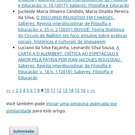
e Educação: n. 16 (2017): Saberes: Filosofia e Educação
Jucileide Maria Oliveira Cândido, Maria Dnalda Pereira
da Silva,
O DISCURSO RELIGIOSO EM CHARGES
,
Saberes: Revista interdisciplinar de Filosofia e
Educação: v. 25 n. 2 (2025): DOSSIÊ: Teoria Dialógica
do Círculo de Bakhtin em foco: estudos sobre práticas
sociais, históricas e culturais de linguagem
Luciano da Silva Façanha, Leonardo Silva Sousa,
A
CARTA A D’ALEMBERT: CRÍTICA AO ESPETÁCULO E
AMOR PELA PÁTRIA POR JEAN-JACQUES ROUSSEAU
,
Saberes: Revista interdisciplinar de Filosofia e
Educação: v. 18 n. 1 (2018): Saberes: Filosofia e
Educação
<<
<
2
3
4
5
6
7
8
9
10
11
12
13
14
15
16
>
>>
Você também pode
iniciar uma pesquisa avançada por
similaridade
para este artigo.
Submissão