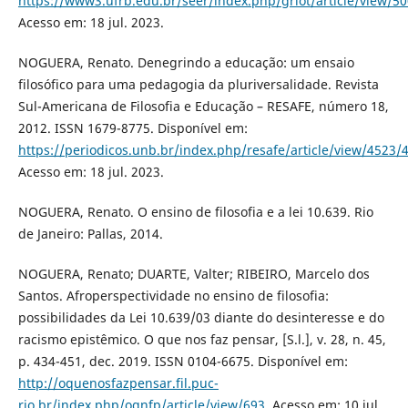
https://www3.ufrb.edu.br/seer/index.php/griot/article/view/5
Acesso em: 18 jul. 2023.
NOGUERA, Renato. Denegrindo a educação: um ensaio
filosófico para uma pedagogia da pluriversalidade. Revista
Sul-Americana de Filosofia e Educação – RESAFE, número 18,
2012. ISSN 1679-8775. Disponível em:
https://periodicos.unb.br/index.php/resafe/article/view/4523/
Acesso em: 18 jul. 2023.
NOGUERA, Renato. O ensino de filosofia e a lei 10.639. Rio
de Janeiro: Pallas, 2014.
NOGUERA, Renato; DUARTE, Valter; RIBEIRO, Marcelo dos
Santos. Afroperspectividade no ensino de filosofia:
possibilidades da Lei 10.639/03 diante do desinteresse e do
racismo epistêmico. O que nos faz pensar, [S.l.], v. 28, n. 45,
p. 434-451, dec. 2019. ISSN 0104-6675. Disponível em:
http://oquenosfazpensar.fil.puc-
rio.br/index.php/oqnfp/article/view/693
. Acesso em: 10 jul.