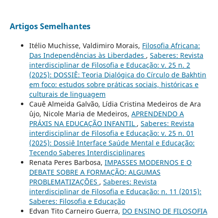
Artigos Semelhantes
Itélio Muchisse, Valdimiro Morais,
Filosofia Africana:
Das Independências às Liberdades
,
Saberes: Revista
interdisciplinar de Filosofia e Educação: v. 25 n. 2
(2025): DOSSIÊ: Teoria Dialógica do Círculo de Bakhtin
em foco: estudos sobre práticas sociais, históricas e
culturais de linguagem
Cauê Almeida Galvão, Lídia Cristina Medeiros de Ara
´´ujo, Nicole Maria de Medeiros,
APRENDENDO A
PRÁXIS NA EDUCAÇÃO INFANTIL
,
Saberes: Revista
interdisciplinar de Filosofia e Educação: v. 25 n. 01
(2025): Dossiê Interface Saúde Mental e Educação:
Tecendo Saberes Interdisciplinares
Renata Peres Barbosa,
IMPASSES MODERNOS E O
DEBATE SOBRE A FORMAÇÃO: ALGUMAS
PROBLEMATIZAÇÕES
,
Saberes: Revista
interdisciplinar de Filosofia e Educação: n. 11 (2015):
Saberes: Filosofia e Educação
Edvan Tito Carneiro Guerra,
DO ENSINO DE FILOSOFIA