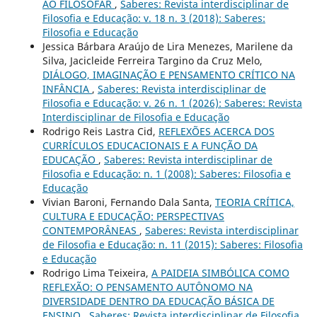
AO FILOSOFAR
,
Saberes: Revista interdisciplinar de
Filosofia e Educação: v. 18 n. 3 (2018): Saberes:
Filosofia e Educação
Jessica Bárbara Araújo de Lira Menezes, Marilene da
Silva, Jacicleide Ferreira Targino da Cruz Melo,
DIÁLOGO, IMAGINAÇÃO E PENSAMENTO CRÍTICO NA
INFÂNCIA
,
Saberes: Revista interdisciplinar de
Filosofia e Educação: v. 26 n. 1 (2026): Saberes: Revista
Interdisciplinar de Filosofia e Educação
Rodrigo Reis Lastra Cid,
REFLEXÕES ACERCA DOS
CURRÍCULOS EDUCACIONAIS E A FUNÇÃO DA
EDUCAÇÃO
,
Saberes: Revista interdisciplinar de
Filosofia e Educação: n. 1 (2008): Saberes: Filosofia e
Educação
Vivian Baroni, Fernando Dala Santa,
TEORIA CRÍTICA,
CULTURA E EDUCAÇÃO: PERSPECTIVAS
CONTEMPORÂNEAS
,
Saberes: Revista interdisciplinar
de Filosofia e Educação: n. 11 (2015): Saberes: Filosofia
e Educação
Rodrigo Lima Teixeira,
A PAIDEIA SIMBÓLICA COMO
REFLEXÃO: O PENSAMENTO AUTÔNOMO NA
DIVERSIDADE DENTRO DA EDUCAÇÃO BÁSICA DE
ENSINO
,
Saberes: Revista interdisciplinar de Filosofia