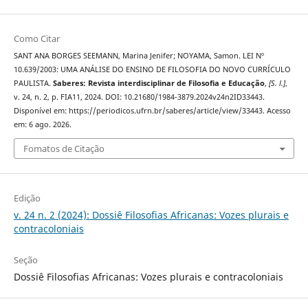
Como Citar
SANT ANA BORGES SEEMANN, Marina Jenifer; NOYAMA, Samon. LEI Nº
10.639/2003: UMA ANÁLISE DO ENSINO DE FILOSOFIA DO NOVO CURRÍCULO
PAULISTA.
Saberes: Revista interdisciplinar de Filosofia e Educação
,
[S. l.]
,
v. 24, n. 2, p. FIA11, 2024. DOI: 10.21680/1984-3879.2024v24n2ID33443.
Disponível em: https://periodicos.ufrn.br/saberes/article/view/33443. Acesso
em: 6 ago. 2026.
Fomatos de Citação
Edição
v. 24 n. 2 (2024): Dossiê Filosofias Africanas: Vozes plurais e
contracoloniais
Seção
Dossiê Filosofias Africanas: Vozes plurais e contracoloniais