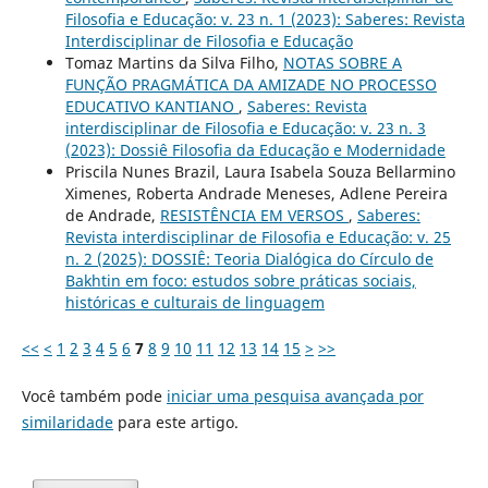
Filosofia e Educação: v. 23 n. 1 (2023): Saberes: Revista
Interdisciplinar de Filosofia e Educação
Tomaz Martins da Silva Filho,
NOTAS SOBRE A
FUNÇÃO PRAGMÁTICA DA AMIZADE NO PROCESSO
EDUCATIVO KANTIANO
,
Saberes: Revista
interdisciplinar de Filosofia e Educação: v. 23 n. 3
(2023): Dossiê Filosofia da Educação e Modernidade
Priscila Nunes Brazil, Laura Isabela Souza Bellarmino
Ximenes, Roberta Andrade Meneses, Adlene Pereira
de Andrade,
RESISTÊNCIA EM VERSOS
,
Saberes:
Revista interdisciplinar de Filosofia e Educação: v. 25
n. 2 (2025): DOSSIÊ: Teoria Dialógica do Círculo de
Bakhtin em foco: estudos sobre práticas sociais,
históricas e culturais de linguagem
<<
<
1
2
3
4
5
6
7
8
9
10
11
12
13
14
15
>
>>
Você também pode
iniciar uma pesquisa avançada por
similaridade
para este artigo.