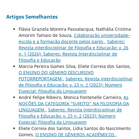
Artigos Semelhantes
Flávia Graziela Moreira Passalacqua, Nathália Cristina
Amorim Tamaio de Souza,
Colaboração universidade–
escola e a formação docente pelos pares
,
Saberes:
Revista interdisciplinar de Filosofia e Educação: v. 26
n. 1 (2026): Saberes: Revista Interdisciplinar de
Filosofia e Educação
Marcia Pereira Gomes Silva, Eliete Correia dos Santos,
O ENSINO DO GÊNERO DISCURSIVO
FOTORREPORTAGEM
,
Saberes: Revista interdisciplinar
de Filosofia e Educação: v. 23 n. 2 (2023): Número
Especial: Filosofia da Linguagem
André Felipe Ribeiro, Monica Fontenelle Carneiro,
As
NOÇÕES DA CATEGORIA “SUJEITO” NA FILOSOFIA DA
LINGUAGEM
,
Saberes: Revista interdisciplinar de
Filosofia e Educação: v. 23 n. 2 (2023): Número
Especial: Filosofia da Linguagem
Eliete Correia dos Santos, Lídia Santos do Nascimento
Gomes,
O ENSINO DE GÊNEROS ACADÊMICOS
,