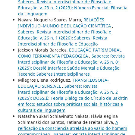
Saberes: Revista interdisciplinar de Filosofia e
Educação: v. 23 n. 2 (2023): Número Especial: Filosofia
da Linguagem
Nayara Nogueira Soares Marra,
RELAÇÕES
INDIVÍDUO–MUNDO E EDUCAÇÃO CIENTÍFICA
,
Saberes: Revista interdisciplinar de Filosofia e
Educação: v. 26 n. 1 (2026): Saberes: Revista
Interdisciplinar de Filosofia e Educação
Jackson Morais Barcelos,
EDUCAÇÃO PATRIMONIAL
COMO FERRAMENTA PEDAGÓGICA
,
Saberes: Revista
interdisciplinar de Filosofia e Educação: v. 25 n. 01
(2025): Dossiê Interface Saúde Mental e Educação:
Tecendo Saberes Interdisciplinares
Milagros Elena Rodriguez,
TRANSFILOSOFIA-
EDUCAÇÃO SENSÍVEL
,
Saberes: Revista
interdisciplinar de Filosofia e Educação: v. 25 n. 2
(2025): DOSSIÊ: Teoria Dialógica do Círculo de Bakhtin
em foco: estudos sobre práticas sociais, históricas e
culturais de linguagem
Natasha Yukari Schiavinato Nakata, Flávia Regina
Schimanski dos Santos, Tatiana de Freitas Silva,
A
reificação da consciência atrelada ao vazio do homem
contemporâneo
,
Saberes: Revista interdisciplinar de