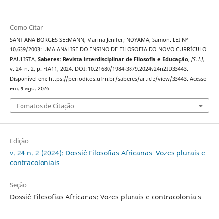
Como Citar
SANT ANA BORGES SEEMANN, Marina Jenifer; NOYAMA, Samon. LEI Nº
10.639/2003: UMA ANÁLISE DO ENSINO DE FILOSOFIA DO NOVO CURRÍCULO
PAULISTA.
Saberes: Revista interdisciplinar de Filosofia e Educação
,
[S. l.]
,
v. 24, n. 2, p. FIA11, 2024. DOI: 10.21680/1984-3879.2024v24n2ID33443.
Disponível em: https://periodicos.ufrn.br/saberes/article/view/33443. Acesso
em: 9 ago. 2026.
Fomatos de Citação
Edição
v. 24 n. 2 (2024): Dossiê Filosofias Africanas: Vozes plurais e
contracoloniais
Seção
Dossiê Filosofias Africanas: Vozes plurais e contracoloniais