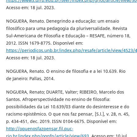
https://www3.ufrb.edu.br/seer/index.php/griot/article/view/5
Acesso em: 18 jul. 2023.
NOGUERA, Renato. Denegrindo a educação: um ensaio
filosófico para uma pedagogia da pluriversalidade. Revista
Sul-Americana de Filosofia e Educação – RESAFE, número 18,
2012. ISSN 1679-8775. Disponível em:
https://periodicos.unb.br/index.php/resafe/article/view/4523/
Acesso em: 18 jul. 2023.
NOGUERA, Renato. O ensino de filosofia e a lei 10.639. Rio
de Janeiro: Pallas, 2014.
NOGUERA, Renato; DUARTE, Valter; RIBEIRO, Marcelo dos
Santos. Afroperspectividade no ensino de filosofia:
possibilidades da Lei 10.639/03 diante do desinteresse e do
racismo epistêmico. O que nos faz pensar, [S.l.], v. 28, n. 45,
p. 434-451, dec. 2019. ISSN 0104-6675. Disponível em:
http://oquenosfazpensar.fil.puc-
rio.br/index.php/oqnfp/article/view/693
. Acesso em: 10 jul.