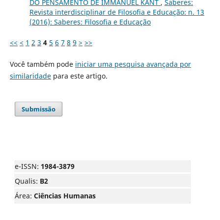
DO PENSAMENTO DE IMMANUEL KANT
,
Saberes:
Revista interdisciplinar de Filosofia e Educação: n. 13
(2016): Saberes: Filosofia e Educação
<<
<
1
2
3
4
5
6
7
8
9
>
>>
Você também pode
iniciar uma pesquisa avançada por
similaridade
para este artigo.
Submissão
e-ISSN:
1984-3879
Qualis:
B2
Área:
Ciências Humanas