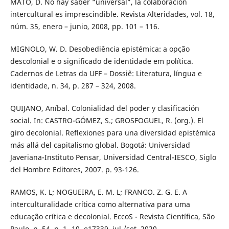
MATO, D. No hay saber “universal”, la colaboración
intercultural es imprescindible. Revista Alteridades, vol. 18,
núm. 35, enero – junio, 2008, pp. 101 – 116.
MIGNOLO, W. D. Desobediência epistémica: a opção
descolonial e o significado de identidade em política.
Cadernos de Letras da UFF – Dossiê: Literatura, língua e
identidade, n. 34, p. 287 – 324, 2008.
QUIJANO, Aníbal. Colonialidad del poder y clasificación
social. In: CASTRO-GÓMEZ, S.; GROSFOGUEL, R. (org.). El
giro decolonial. Reflexiones para una diversidad epistémica
más allá del capitalismo global. Bogotá: Universidad
Javeriana-Instituto Pensar, Universidad Central-IESCO, Siglo
del Hombre Editores, 2007. p. 93-126.
RAMOS, K. L; NOGUEIRA, E. M. L; FRANCO. Z. G. E. A
interculturalidade crítica como alternativa para uma
educação crítica e decolonial. EccoS - Revista Científica, São
Paulo, n. 54, p. 1- 10, e17339, jul./set. 2020.