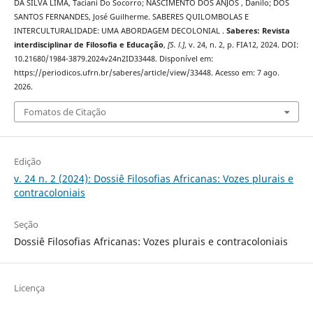
DA SILVA LIMA, Taciani Do Socorro; NASCIMENTO DOS ANJOS , Danilo; DOS
SANTOS FERNANDES, José Guilherme. SABERES QUILOMBOLAS E
INTERCULTURALIDADE: UMA ABORDAGEM DECOLONIAL .
Saberes: Revista
interdisciplinar de Filosofia e Educação
,
[S. l.]
, v. 24, n. 2, p. FIA12, 2024. DOI:
10.21680/1984-3879.2024v24n2ID33448. Disponível em:
https://periodicos.ufrn.br/saberes/article/view/33448. Acesso em: 7 ago.
2026.
Fomatos de Citação
Edição
v. 24 n. 2 (2024): Dossiê Filosofias Africanas: Vozes plurais e
contracoloniais
Seção
Dossiê Filosofias Africanas: Vozes plurais e contracoloniais
Licença