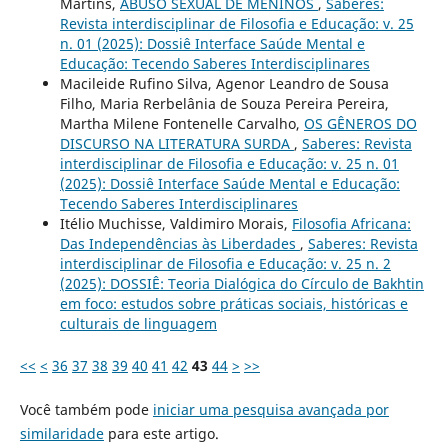
Martins,
ABUSO SEXUAL DE MENINOS
,
Saberes:
Revista interdisciplinar de Filosofia e Educação: v. 25
n. 01 (2025): Dossiê Interface Saúde Mental e
Educação: Tecendo Saberes Interdisciplinares
Macileide Rufino Silva, Agenor Leandro de Sousa
Filho, Maria Rerbelânia de Souza Pereira Pereira,
Martha Milene Fontenelle Carvalho,
OS GÊNEROS DO
DISCURSO NA LITERATURA SURDA
,
Saberes: Revista
interdisciplinar de Filosofia e Educação: v. 25 n. 01
(2025): Dossiê Interface Saúde Mental e Educação:
Tecendo Saberes Interdisciplinares
Itélio Muchisse, Valdimiro Morais,
Filosofia Africana:
Das Independências às Liberdades
,
Saberes: Revista
interdisciplinar de Filosofia e Educação: v. 25 n. 2
(2025): DOSSIÊ: Teoria Dialógica do Círculo de Bakhtin
em foco: estudos sobre práticas sociais, históricas e
culturais de linguagem
<<
<
36
37
38
39
40
41
42
43
44
>
>>
Você também pode
iniciar uma pesquisa avançada por
similaridade
para este artigo.