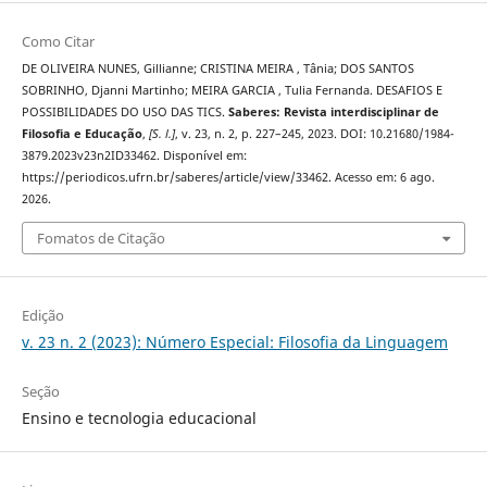
Como Citar
DE OLIVEIRA NUNES, Gillianne; CRISTINA MEIRA , Tânia; DOS SANTOS
SOBRINHO, Djanni Martinho; MEIRA GARCIA , Tulia Fernanda. DESAFIOS E
POSSIBILIDADES DO USO DAS TICS.
Saberes: Revista interdisciplinar de
Filosofia e Educação
,
[S. l.]
, v. 23, n. 2, p. 227–245, 2023. DOI: 10.21680/1984-
3879.2023v23n2ID33462. Disponível em:
https://periodicos.ufrn.br/saberes/article/view/33462. Acesso em: 6 ago.
2026.
Fomatos de Citação
Edição
v. 23 n. 2 (2023): Número Especial: Filosofia da Linguagem
Seção
Ensino e tecnologia educacional