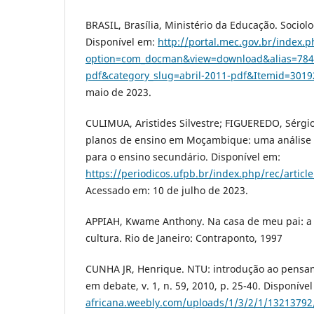
BRASIL, Brasília, Ministério da Educação. Sociol
Disponível em:
http://portal.mec.gov.br/index.
option=com_docman&view=download&alias=7843-
pdf&category_slug=abril-2011-pdf&Itemid=3019
maio de 2023.
CULIMUA, Aristides Silvestre; FIGUEREDO, Sérgio
planos de ensino em Moçambique: uma análise 
para o ensino secundário. Disponível em:
https://periodicos.ufpb.br/index.php/rec/artic
Acessado em: 10 de julho de 2023.
APPIAH, Kwame Anthony. Na casa de meu pai: a Á
cultura. Rio de Janeiro: Contraponto, 1997
CUNHA JR, Henrique. NTU: introdução ao pensa
em debate, v. 1, n. 59, 2010, p. 25-40. Disponíve
africana.weebly.com/uploads/1/3/2/1/13213792