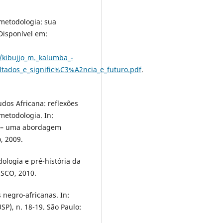
 metodologia: sua
 Disponível em:
/kibujjo_m._kalumba_-
ultados_e_signific%C3%A2ncia_e_futuro.pdf
.
dos Africana: reflexões
 metodologia. In:
e – uma abordagem
, 2009.
dologia e pré-história da
NESCO, 2010.
s negro-africanas. In:
SP), n. 18-19. São Paulo: