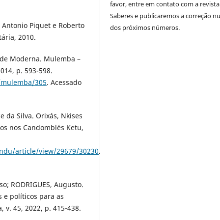
favor, entre em contato com a revista
Saberes e publicaremos a correção 
e Antonio Piquet e Roberto
dos próximos números.
ária, 2010.
idade Moderna. Mulemba –
2014, p. 593-598.
rg/mulemba/305
. Acessado
e da Silva. Orixás, Nkises
dos nos Candomblés Ketu,
undu/article/view/29679/30230
.
so; RODRIGUES, Augusto.
s e políticos para as
, v. 45, 2022, p. 415-438.