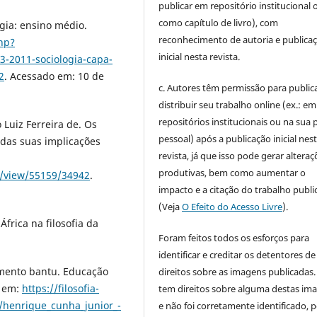
publicar em repositório institucional 
como capítulo de livro), com
ogia: ensino médio.
reconhecimento de autoria e publica
php?
inicial nesta revista.
2011-sociologia-capa-
2
. Acessado em: 10 de
c. Autores têm permissão para publica
distribuir seu trabalho online (ex.: em
repositórios institucionais ou na sua 
 Luiz Ferreira de. Os
pessoal) após a publicação inicial nes
das suas implicações
revista, já que isso pode gerar alteraç
produtivas, bem como aumentar o
le/view/55159/34942
.
impacto e a citação do trabalho publ
(Veja
O Efeito do Acesso Livre
).
frica na filosofia da
Foram feitos todos os esforços para
identificar e creditar os detentores de
mento bantu. Educação
direitos sobre as imagens publicadas.
l em:
https://filosofia-
tem direitos sobre alguma destas im
/henrique_cunha_junior_-
e não foi corretamente identificado, 