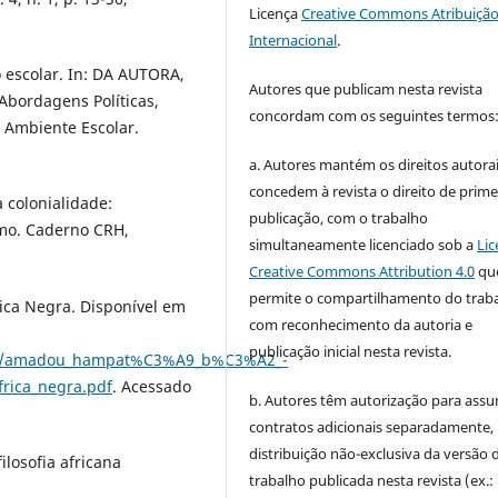
Licença
Creative Commons Atribuição
Internacional
.
 escolar. In: DA AUTORA,
Autores que publicam nesta revista
Abordagens Políticas,
concordam com os seguintes termos
o Ambiente Escolar.
a. Autores mantém os direitos autorai
concedem à revista o direito de prime
à colonialidade:
publicação, com o trabalho
ismo. Caderno CRH,
simultaneamente licenciado sob a
Lic
Creative Commons Attribution 4.0
qu
permite o compartilhamento do trab
ica Negra. Disponível em
com reconhecimento da autoria e
publicação inicial nesta revista.
792/amadou_hampat%C3%A9_b%C3%A2_-
ica_negra.pdf
. Acessado
b. Autores têm autorização para assu
contratos adicionais separadamente,
distribuição não-exclusiva da versão 
ilosofia africana
trabalho publicada nesta revista (ex.: