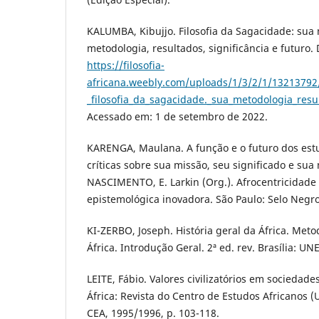
KALUMBA, Kibujjo. Filosofia da Sagacidade: sua
metodologia, resultados, significância e futuro.
https://filosofia-
africana.weebly.com/uploads/1/3/2/1/13213792
_filosofia_da_sagacidade._sua_metodologia_res
Acessado em: 1 de setembro de 2022.
KARENGA, Maulana. A função e o futuro dos estu
críticas sobre sua missão, seu significado e sua
NASCIMENTO, E. Larkin (Org.). Afrocentricidad
epistemológica inovadora. São Paulo: Selo Negro
KI-ZERBO, Joseph. História geral da África. Meto
África. Introdução Geral. 2ª ed. rev. Brasília: U
LEITE, Fábio. Valores civilizatórios em sociedade
África: Revista do Centro de Estudos Africanos (U
CEA, 1995/1996, p. 103-118.