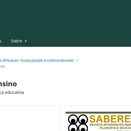
s
Sobre
as Africanas: Vozes plurais e contracoloniais
/
ais
nsino
ica educativa