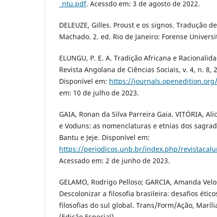
_ntu.pdf
. Acessdo em: 3 de agosto de 2022.
DELEUZE, Gilles. Proust e os signos. Tradução d
Machado. 2. ed. Rio de Janeiro: Forense Universit
ELUNGU, P. E. A. Tradição Africana e Racional
Revista Angolana de Ciências Sociais, v. 4, n. 8, 
Disponível em:
https://journals.openedition.o
em: 10 de julho de 2023.
GAIA, Ronan da Silva Parreira Gaia. VITÓRIA, Alic
e Voduns: as nomenclaturas e etnias dos sagra
Bantu e Jeje. Disponível em:
https://periodicos.unb.br/index.php/revistacal
Acessado em: 2 de junho de 2023.
GELAMO, Rodrigo Pelloso; GARCIA, Amanda Velo
Descolonizar a filosofia brasileira: desafios ético
filosofias do sul global. Trans/Form/Ação, Marília
(Edição Especial).