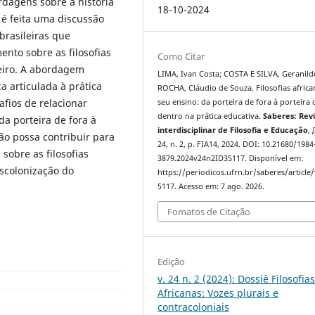
ordagens sobre a história
18-10-2024
, é feita uma discussão
brasileiras que
nto sobre as filosofias
Como Citar
leiro. A abordagem
LIMA, Ivan Costa; COSTA E SILVA, Geranild
a articulada à prática
ROCHA, Cláudio de Souza. Filosofias africa
afios de relacionar
seu ensino: da porteira de fora à porteira 
dentro na prática educativa.
Saberes: Revi
da porteira de fora à
interdisciplinar de Filosofia e Educação
,
[
ão possa contribuir para
24, n. 2, p. FIA14, 2024. DOI: 10.21680/1984
sobre as filosofias
3879.2024v24n2ID35117. Disponível em:
escolonização do
https://periodicos.ufrn.br/saberes/article
5117. Acesso em: 7 ago. 2026.
Fomatos de Citação
Edição
v. 24 n. 2 (2024): Dossiê Filosofia
Africanas: Vozes plurais e
contracoloniais