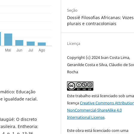
Seção
Dossiê Filosofias Africanas: Vozes
plurais e contracoloniais
Licença
Copyright (c) 2024 Ivan Costa Lima,
Geranilde Costa e Silva, Cláudio de S
Rocha
Temático: Educação
Este trabalho está licenciado sob um
e igualdade racial.
licença
Creative Commons Attribution
NonCommercial-ShareAlike 4.0
International License
.
augüé: O discreto
asileira. Entheoria:
Este obra está licenciado com uma
4, n. 1, p. 13-36,