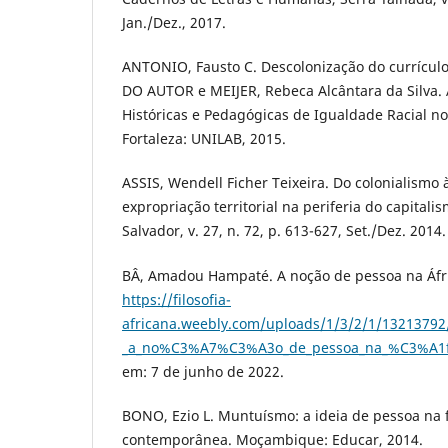
Jan./Dez., 2017.
ANTONIO, Fausto C. Descolonização do currículo
DO AUTOR e MEIJER, Rebeca Alcântara da Silva. 
Históricas e Pedagógicas de Igualdade Racial n
Fortaleza: UNILAB, 2015.
ASSIS, Wendell Ficher Teixeira. Do colonialismo 
expropriação territorial na periferia do capital
Salvador, v. 27, n. 72, p. 613-627, Set./Dez. 2014.
BÂ, Amadou Hampaté. A noção de pessoa na Áfr
https://filosofia-
africana.weebly.com/uploads/1/3/2/1/13213
_a_no%C3%A7%C3%A3o_de_pessoa_na_%C3%A1fr
em: 7 de junho de 2022.
BONO, Ezio L. Muntuísmo: a ideia de pessoa na f
contemporânea. Moçambique: Educar, 2014.