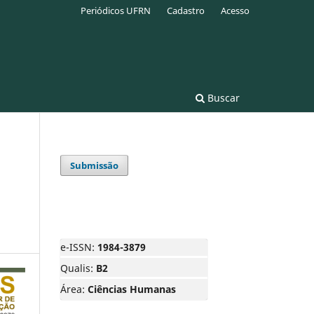
Periódicos UFRN
Cadastro
Acesso
Buscar
Submissão
e-ISSN:
1984-3879
Qualis:
B2
Área:
Ciências Humanas