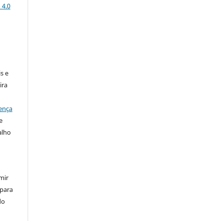
 4.0
:
s e
ira
ença
e
alho
mir
 para
do