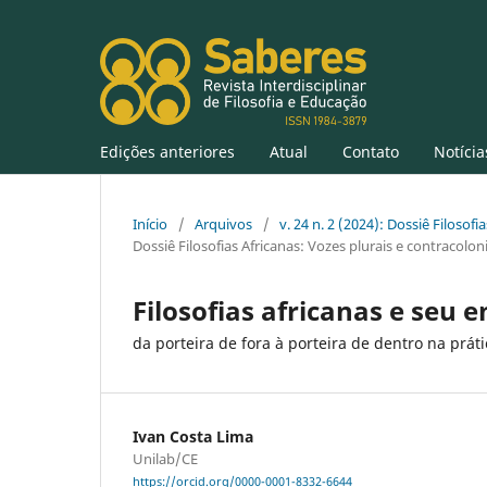
Edições anteriores
Atual
Contato
Notícia
Início
/
Arquivos
/
v. 24 n. 2 (2024): Dossiê Filosofi
Dossiê Filosofias Africanas: Vozes plurais e contracoloni
Filosofias africanas e seu e
da porteira de fora à porteira de dentro na prát
Ivan Costa Lima
Unilab/CE
https://orcid.org/0000-0001-8332-6644