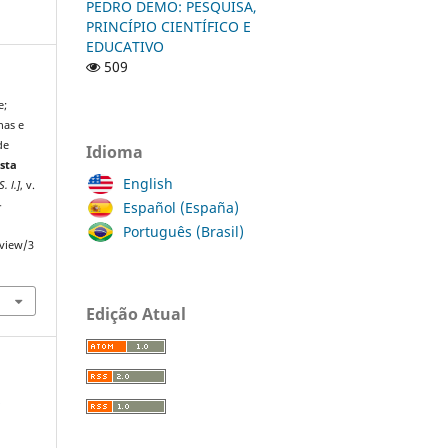
PEDRO DEMO: PESQUISA,
PRINCÍPIO CIENTÍFICO E
EDUCATIVO
509
e;
nas e
de
Idioma
sta
English
S. l.]
, v.
Español (España)
-
Português (Brasil)
/view/3
Edição Atual
s