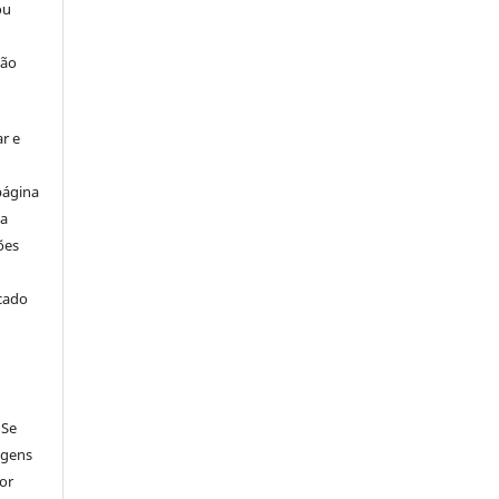
ou
ção
r e
página
ta
ões
icado
 Se
agens
por