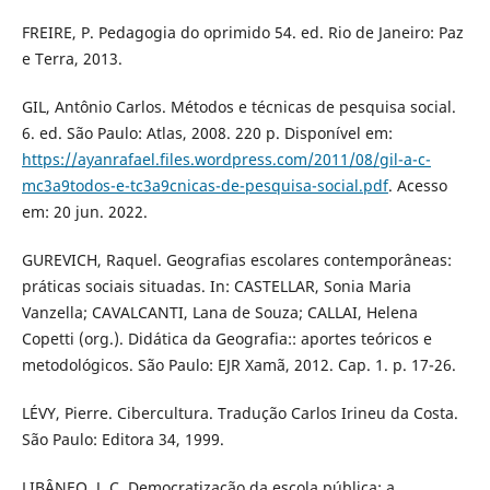
FREIRE, P. Pedagogia do oprimido 54. ed. Rio de Janeiro: Paz
e Terra, 2013.
GIL, Antônio Carlos. Métodos e técnicas de pesquisa social.
6. ed. São Paulo: Atlas, 2008. 220 p. Disponível em:
https://ayanrafael.files.wordpress.com/2011/08/gil-a-c-
mc3a9todos-e-tc3a9cnicas-de-pesquisa-social.pdf
. Acesso
em: 20 jun. 2022.
GUREVICH, Raquel. Geografias escolares contemporâneas:
práticas sociais situadas. In: CASTELLAR, Sonia Maria
Vanzella; CAVALCANTI, Lana de Souza; CALLAI, Helena
Copetti (org.). Didática da Geografia:: aportes teóricos e
metodológicos. São Paulo: EJR Xamã, 2012. Cap. 1. p. 17-26.
LÉVY, Pierre. Cibercultura. Tradução Carlos Irineu da Costa.
São Paulo: Editora 34, 1999.
LIBÂNEO, J. C. Democratização da escola pública: a