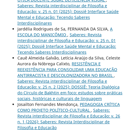
Saberes: Revista interdisciplinar de Filosofia e
Educação: v. 25 n. 01 (2025): Dossiê Interface Saúde
Mental e Educação: Tecendo Saberes
Interdisciplinares
Jardélia Rodrigues de Sa, FERNANDA DA SILVA,
A
ESCOLA DO MANICÔMIO
,
Saberes: Revista
interdisciplinar de Filosofia e Educação: v. 25 n. 01
(2025): Dossiê Interface Saúde Mental e Educação:
Tecendo Saberes Interdisciplinares
Cauê Almeida Galvão, Letícia Araújo da Silva, Celeste
Aurora da Nóbrega Calixto,
RESISTÊNCIA E
REEXISTÊNCIA PARA CONSOLIDAR UMA EDUCAÇÃO
ANTIRRACISTA E DESCOLONIZADORA NO BRASIL
,
Saberes: Revista interdisciplinar de Filosofia e
Educação: v. 25 n. 2 (2025): DOSSIÊ: Teoria Dialógica
do Círculo de Bakhtin em foco: estudos sobre práticas
sociais, históricas e culturais de linguagem
Josailton Fernandes Mendonça,
PEDAGOGIA CRÍTICA
COMO PROJETO POLÍTICO-CULTURAL
,
Saberes:
Revista interdisciplinar de Filosofia e Educação: v. 26
n. 1 (2026): Saberes: Revista Interdisciplinar de
Filosofia e Educação