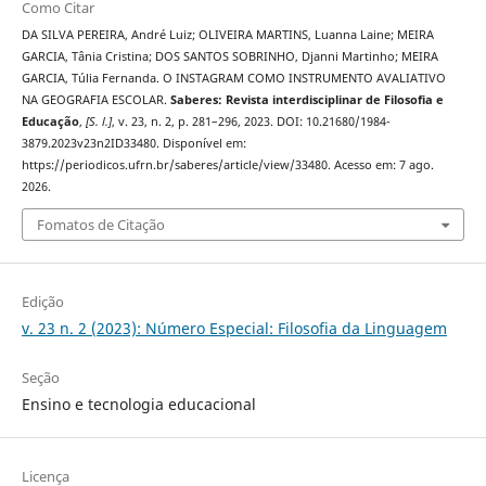
Como Citar
DA SILVA PEREIRA, André Luiz; OLIVEIRA MARTINS, Luanna Laine; MEIRA
GARCIA, Tânia Cristina; DOS SANTOS SOBRINHO, Djanni Martinho; MEIRA
GARCIA, Túlia Fernanda. O INSTAGRAM COMO INSTRUMENTO AVALIATIVO
NA GEOGRAFIA ESCOLAR.
Saberes: Revista interdisciplinar de Filosofia e
Educação
,
[S. l.]
, v. 23, n. 2, p. 281–296, 2023. DOI: 10.21680/1984-
3879.2023v23n2ID33480. Disponível em:
https://periodicos.ufrn.br/saberes/article/view/33480. Acesso em: 7 ago.
2026.
Fomatos de Citação
Edição
v. 23 n. 2 (2023): Número Especial: Filosofia da Linguagem
Seção
Ensino e tecnologia educacional
Licença