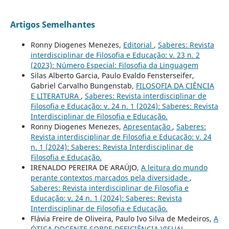
Artigos Semelhantes
Ronny Diogenes Menezes,
Editorial
,
Saberes: Revista
interdisciplinar de Filosofia e Educação: v. 23 n. 2
(2023): Número Especial: Filosofia da Linguagem
Silas Alberto Garcia, Paulo Evaldo Fensterseifer,
Gabriel Carvalho Bungenstab,
FILOSOFIA DA CIÊNCIA
E LITERATURA
,
Saberes: Revista interdisciplinar de
Filosofia e Educação: v. 24 n. 1 (2024): Saberes: Revista
Interdisciplinar de Filosofia e Educação.
Ronny Diogenes Menezes,
Apresentação
,
Saberes:
Revista interdisciplinar de Filosofia e Educação: v. 24
n. 1 (2024): Saberes: Revista Interdisciplinar de
Filosofia e Educação.
IRENALDO PEREIRA DE ARAÚJO,
A leitura do mundo
perante contextos marcados pela diversidade
,
Saberes: Revista interdisciplinar de Filosofia e
Educação: v. 24 n. 1 (2024): Saberes: Revista
Interdisciplinar de Filosofia e Educação.
Flávia Freire de Oliveira, Paulo Ivo Silva de Medeiros,
A
ÓTICA DOCENTE SOBRE DEFICIÊNCIA VISUAL
,