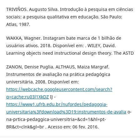
TRIVIÑOS. Augusto Silva. Introdução à pesquisa em ciências
sociais: a pesquisa qualitativa em educação. São Paulo:
Atlas, 1987.
WAKKA, Wagner. Instagram bate marca de 1 bilhão de
usuários ativos. 2018. Disponível em: . WILEY, David.
Learning objects need instructional design theory. The ASTD
ZANON, Denise Puglia. ALTHAUS, Maiza Margraf.
Instrumentos de avaliação na prática pedagógica
universitária. 2008. Disponível em:
https://webcache.googleusercontent.com/search?
q=cache:ru03l1XkDZ
IJ -
https://www1.ufrb.edu.br/nufordes/pedagogia-
universitaria%3Fdownload%3D19:instrumentos-de-avalia
o-
na-prtica-pedaggica-universitria+&cd=1&hl=pt-
BR&ct=clnk&gl=br . Acesso em: 06 fev. 2016.