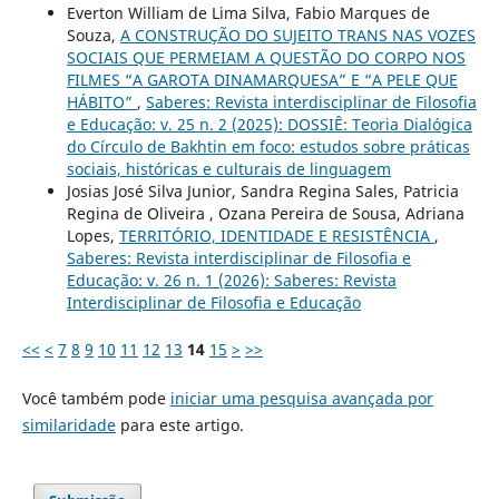
Everton William de Lima Silva, Fabio Marques de
Souza,
A CONSTRUÇÃO DO SUJEITO TRANS NAS VOZES
SOCIAIS QUE PERMEIAM A QUESTÃO DO CORPO NOS
FILMES “A GAROTA DINAMARQUESA” E “A PELE QUE
HÁBITO”
,
Saberes: Revista interdisciplinar de Filosofia
e Educação: v. 25 n. 2 (2025): DOSSIÊ: Teoria Dialógica
do Círculo de Bakhtin em foco: estudos sobre práticas
sociais, históricas e culturais de linguagem
Josias José Silva Junior, Sandra Regina Sales, Patricia
Regina de Oliveira , Ozana Pereira de Sousa, Adriana
Lopes,
TERRITÓRIO, IDENTIDADE E RESISTÊNCIA
,
Saberes: Revista interdisciplinar de Filosofia e
Educação: v. 26 n. 1 (2026): Saberes: Revista
Interdisciplinar de Filosofia e Educação
<<
<
7
8
9
10
11
12
13
14
15
>
>>
Você também pode
iniciar uma pesquisa avançada por
similaridade
para este artigo.