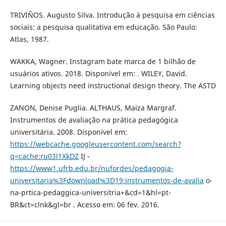
TRIVIÑOS. Augusto Silva. Introdução à pesquisa em ciências
sociais: a pesquisa qualitativa em educação. São Paulo:
Atlas, 1987.
WAKKA, Wagner. Instagram bate marca de 1 bilhão de
usuários ativos. 2018. Disponível em: . WILEY, David.
Learning objects need instructional design theory. The ASTD
ZANON, Denise Puglia. ALTHAUS, Maiza Margraf.
Instrumentos de avaliação na prática pedagógica
universitária. 2008. Disponível em:
https://webcache.googleusercontent.com/search?
q=cache:ru03l1XkDZ
IJ -
https://www1.ufrb.edu.br/nufordes/pedagogia-
universitaria%3Fdownload%3D19:instrumentos-de-avalia
o-
na-prtica-pedaggica-universitria+&cd=1&hl=pt-
BR&ct=clnk&gl=br . Acesso em: 06 fev. 2016.