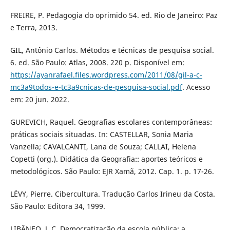
FREIRE, P. Pedagogia do oprimido 54. ed. Rio de Janeiro: Paz
e Terra, 2013.
GIL, Antônio Carlos. Métodos e técnicas de pesquisa social.
6. ed. São Paulo: Atlas, 2008. 220 p. Disponível em:
https://ayanrafael.files.wordpress.com/2011/08/gil-a-c-
mc3a9todos-e-tc3a9cnicas-de-pesquisa-social.pdf
. Acesso
em: 20 jun. 2022.
GUREVICH, Raquel. Geografias escolares contemporâneas:
práticas sociais situadas. In: CASTELLAR, Sonia Maria
Vanzella; CAVALCANTI, Lana de Souza; CALLAI, Helena
Copetti (org.). Didática da Geografia:: aportes teóricos e
metodológicos. São Paulo: EJR Xamã, 2012. Cap. 1. p. 17-26.
LÉVY, Pierre. Cibercultura. Tradução Carlos Irineu da Costa.
São Paulo: Editora 34, 1999.
LIBÂNEO, J. C. Democratização da escola pública: a