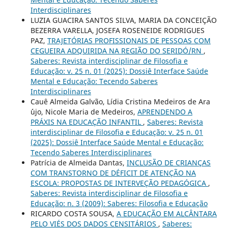
Interdisciplinares
LUZIA GUACIRA SANTOS SILVA, MARIA DA CONCEIÇÃO
BEZERRA VARELLA, JOSEFA ROSENEIDE RODRIGUES
PAZ,
TRAJETÓRIAS PROFISSIONAIS DE PESSOAS COM
CEGUEIRA ADQUIRIDA NA REGIÃO DO SERIDÓ/RN
,
Saberes: Revista interdisciplinar de Filosofia e
Educação: v. 25 n. 01 (2025): Dossiê Interface Saúde
Mental e Educação: Tecendo Saberes
Interdisciplinares
Cauê Almeida Galvão, Lídia Cristina Medeiros de Ara
´´ujo, Nicole Maria de Medeiros,
APRENDENDO A
PRÁXIS NA EDUCAÇÃO INFANTIL
,
Saberes: Revista
interdisciplinar de Filosofia e Educação: v. 25 n. 01
(2025): Dossiê Interface Saúde Mental e Educação:
Tecendo Saberes Interdisciplinares
Patrícia de Almeida Dantas,
INCLUSÃO DE CRIANÇAS
COM TRANSTORNO DE DÉFICIT DE ATENÇÃO NA
ESCOLA: PROPOSTAS DE INTERVEÇÃO PEDAGÓGICA
,
Saberes: Revista interdisciplinar de Filosofia e
Educação: n. 3 (2009): Saberes: Filosofia e Educação
RICARDO COSTA SOUSA,
A EDUCAÇÃO EM ALCÂNTARA
PELO VIÉS DOS DADOS CENSITÁRIOS
,
Saberes: