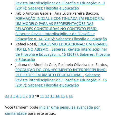
Revista interdisciplinar de Filosofia e Educação: n. 9
(2014): Saberes: Filosofia e Educação
Fábio Antonio Gabriel, Ana Lúcia Pereira Baccon,
FORMAÇÃO INICIAL E CONTINUADA EM FILOSOFIA:
UM MODELO PARA AS REPRESENTAÇÕES DAS
RELAÇÕES CONSTRUÍDAS NO CONTEXTO PIBID
,
Saberes: Revista interdisciplinar de Filosofia e
Educação: n. 14 (2016): Saberes: Filosofia e Educação
Rafael Rossi,
IDEALISMO EDUCACIONAL: UM GRANDE
HOTEL NO ABISMO
,
Saberes: Revista interdisciplinar
de Filosofia e Educação: n. 15 (2017): Saberes: Filosofia
e Educação
Juliana de Almeida Goiz, Rosineia Oliveira dos Santos,
PRODUÇÃO DO CONHECIMENTO INTERDISCIPLINAR:
REFLEXÕES EM ÂMBITO EDUCACIONAL
,
Saberes:
Revista interdisciplinar de Filosofia e Educação: n. 15
(2017): Saberes: Filosofia e Educação
<<
<
3
4
5
6
7
8
9
10
11
12
13
14
15
>
>>
Você também pode
iniciar uma pesquisa avançada por
similaridade
para este artigo.