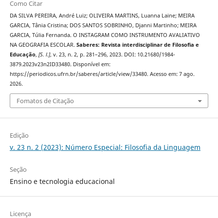
Como Citar
DA SILVA PEREIRA, André Luiz; OLIVEIRA MARTINS, Luanna Laine; MEIRA
GARCIA, Tânia Cristina; DOS SANTOS SOBRINHO, Djanni Martinho; MEIRA
GARCIA, Túlia Fernanda. O INSTAGRAM COMO INSTRUMENTO AVALIATIVO
NA GEOGRAFIA ESCOLAR.
Saberes: Revista interdisciplinar de Filosofia e
Educação
,
[S. l.]
, v. 23, n. 2, p. 281–296, 2023. DOI: 10.21680/1984-
3879.2023v23n2ID33480. Disponível em:
https://periodicos.ufrn.br/saberes/article/view/33480. Acesso em: 7 ago.
2026.
Fomatos de Citação
Edição
v. 23 n. 2 (2023): Número Especial: Filosofia da Linguagem
Seção
Ensino e tecnologia educacional
Licença