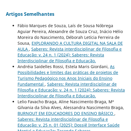
Artigos Semelhantes
Fábio Marques de Souza, Laís de Sousa Nóbrega
Aguiar Pereira, Alexandre de Souza Cruz, Inácio Hélio
Moreira do Nascimento, Déborah Letícia Ferreira de
Sousa,
EXPLORANDO A CULTURA DIGITAL NA SALA DE
AULA
,
Saberes: Revista interdisciplinar de Filosofia e
Educação: v. 24 n. 1 (2024): Saberes: Revista
Interdisciplinar de Filosofia e Educação.
Andréia Saidelles Rossi, Estela Maris Giordani,
As
Possibilidades e limites das práticas de projetos de
Turismo Pedagógico nos Anos Iniciais do Ensino
Fundamental
,
Saberes: Revista interdisciplinar de
Filosofia e Educação: v. 24 n. 1 (2024): Saberes: Revista
Interdisciplinar de Filosofia e Educação.
Lelio Favacho Braga, Aline Nascimento Braga, Mª
Gilvania da Silva Alves, Alessandra Nascimento Braga,
BURNOUT EM EDUCADORES DO ENSINO BÁSICO
,
Saberes: Revista interdisciplinar de Filosofia e
Educação: v. 25 n. 01 (2025): Dossiê Interface Saúde
Mental e Educação: Tecendo Saberes