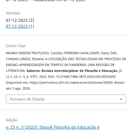
Versões
07-12-2023 (2)
07-12-2023 (1)
Como Citar
MUNAY DANTAS FRUTUOSO, Camilla; FERREIRA CAVALCANTE, Ilane; DAS
CHAGAS LEMOS, Elizama. A UTILIZAÇÃO DAS TECNOLOGIAS NO PROCESSO DE
ENSINO-APRENDIZAGEM EM TEMPOS DE PANDEMIA: UMA REVISÃO DE
LITERATURA.
Saberes: Revista interdisciplinar de Filosofia e Educação
,
[S.
l.]
, v. 23, n. 3, p. ETE1, 2023. DOI: 10.21680/1984-3879.2023v23n3ID33650.
Disponível em: https://periodicos.ufrn.br/saberes/article/view/33650. Acesso
em: 5 ago. 2026.
Fomatos de Citação
Edição
v. 23 n. 3 (2023): Dossiê Filosofia da Educação e