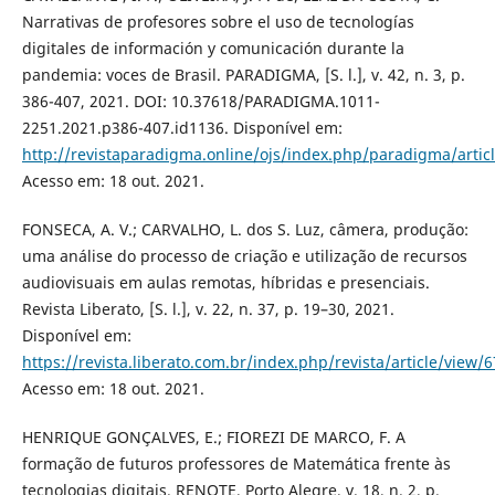
Narrativas de profesores sobre el uso de tecnologías
digitales de información y comunicación durante la
pandemia: voces de Brasil. PARADIGMA, [S. l.], v. 42, n. 3, p.
386-407, 2021. DOI: 10.37618/PARADIGMA.1011-
2251.2021.p386-407.id1136. Disponível em:
http://revistaparadigma.online/ojs/index.php/paradigma/artic
Acesso em: 18 out. 2021.
FONSECA, A. V.; CARVALHO, L. dos S. Luz, câmera, produção:
uma análise do processo de criação e utilização de recursos
audiovisuais em aulas remotas, híbridas e presenciais.
Revista Liberato, [S. l.], v. 22, n. 37, p. 19–30, 2021.
Disponível em:
https://revista.liberato.com.br/index.php/revista/article/view/
Acesso em: 18 out. 2021.
HENRIQUE GONÇALVES, E.; FIOREZI DE MARCO, F. A
formação de futuros professores de Matemática frente às
tecnologias digitais. RENOTE, Porto Alegre, v. 18, n. 2, p.