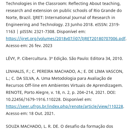
Technologies in the Classroom: Reflecting About teaching,
research and extension on public schools of Rio Grande do
Norte, Brazil. IJRET: International Journal of Research in
Engineering and Technology. 23 Junho 2018. eISSN: 2319-
1163 | pISSN: 2321-7308. Disponível em:
https://ijret.org/volumes/2018v07/i07/IJRET20180707006.pdf
.
Acesso em: 26 fev. 2023
LÉVY, P. Cibercultura. 3ª Edição. São Paulo: Editora 34, 2010.
LINHALIS, F.; C. PEREIRA MACHADO, A.; E. DE LIMA VASCON,
L.; C. DA SILVA, A. Uma Metodologia para Avaliação de
Recursos Off-line em Ambientes Virtuais de Aprendizagem.
RENOTE, Porto Alegre, v. 18, n. 2, p. 204–214, 2021. DOI:
10.22456/1679-1916.110228. Disponível em:
https://seer.ufrgs.br/index.php/renote/article/view/110228
.
Acesso em: 18 Out. 2021.
SOUZA MACHADO, L. R. DE. O desafio da formação dos