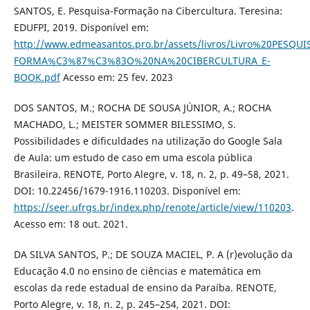
SANTOS, E. Pesquisa-Formação na Cibercultura. Teresina:
EDUFPI, 2019. Disponível em:
http://www.edmeasantos.pro.br/assets/livros/Livro%20PESQUI
FORMA%C3%87%C3%83O%20NA%20CIBERCULTURA_E-
BOOK.pdf
Acesso em: 25 fev. 2023
DOS SANTOS, M.; ROCHA DE SOUSA JÚNIOR, A.; ROCHA
MACHADO, L.; MEISTER SOMMER BILESSIMO, S.
Possibilidades e dificuldades na utilização do Google Sala
de Aula: um estudo de caso em uma escola pública
Brasileira. RENOTE, Porto Alegre, v. 18, n. 2, p. 49–58, 2021.
DOI: 10.22456/1679-1916.110203. Disponível em:
https://seer.ufrgs.br/index.php/renote/article/view/110203
.
Acesso em: 18 out. 2021.
DA SILVA SANTOS, P.; DE SOUZA MACIEL, P. A (r)evolução da
Educação 4.0 no ensino de ciências e matemática em
escolas da rede estadual de ensino da Paraíba. RENOTE,
Porto Alegre, v. 18, n. 2, p. 245–254, 2021. DOI: