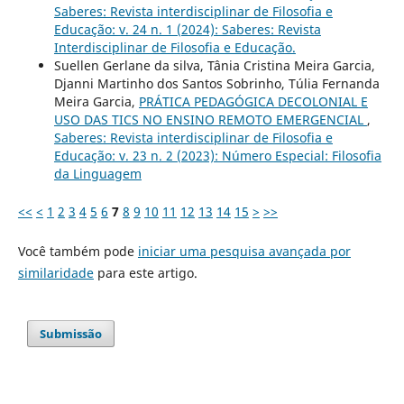
Saberes: Revista interdisciplinar de Filosofia e
Educação: v. 24 n. 1 (2024): Saberes: Revista
Interdisciplinar de Filosofia e Educação.
Suellen Gerlane da silva, Tânia Cristina Meira Garcia,
Djanni Martinho dos Santos Sobrinho, Túlia Fernanda
Meira Garcia,
PRÁTICA PEDAGÓGICA DECOLONIAL E
USO DAS TICS NO ENSINO REMOTO EMERGENCIAL
,
Saberes: Revista interdisciplinar de Filosofia e
Educação: v. 23 n. 2 (2023): Número Especial: Filosofia
da Linguagem
<<
<
1
2
3
4
5
6
7
8
9
10
11
12
13
14
15
>
>>
Você também pode
iniciar uma pesquisa avançada por
similaridade
para este artigo.
Submissão