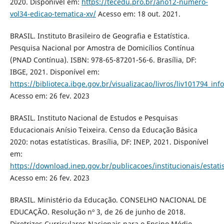
2020. Disponível em:
https://tecedu.pro.br/ano12-numero-
vol34-edicao-tematica-xv/
Acesso em: 18 out. 2021.
BRASIL. Instituto Brasileiro de Geografia e Estatística.
Pesquisa Nacional por Amostra de Domicílios Contínua
(PNAD Contínua). ISBN: 978-65-87201-56-6. Brasília, DF:
IBGE, 2021. Disponível em:
https://biblioteca.ibge.gov.br/visualizacao/livros/liv101794_inf
Acesso em: 26 fev. 2023
BRASIL. Instituto Nacional de Estudos e Pesquisas
Educacionais Anísio Teixeira. Censo da Educação Básica
2020: notas estatísticas. Brasília, DF: INEP, 2021. Disponível
em:
https://download.inep.gov.br/publicacoes/institucionais/estati
Acesso em: 26 fev. 2023
BRASIL. Ministério da Educação. CONSELHO NACIONAL DE
EDUCAÇÃO. Resolução nº 3, de 26 de junho de 2018.
Diretrizes Curriculares Nacionais para o Ensino Médio.