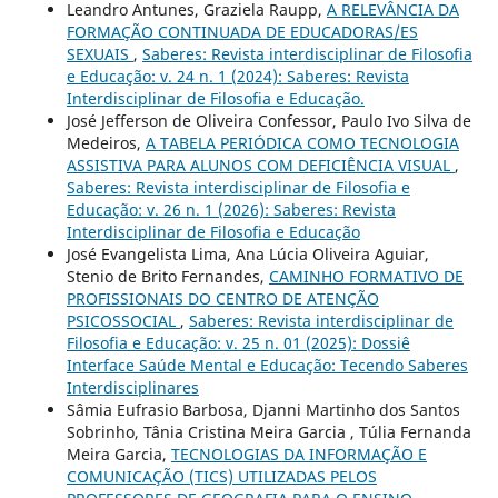
Leandro Antunes, Graziela Raupp,
A RELEVÂNCIA DA
FORMAÇÃO CONTINUADA DE EDUCADORAS/ES
SEXUAIS
,
Saberes: Revista interdisciplinar de Filosofia
e Educação: v. 24 n. 1 (2024): Saberes: Revista
Interdisciplinar de Filosofia e Educação.
José Jefferson de Oliveira Confessor, Paulo Ivo Silva de
Medeiros,
A TABELA PERIÓDICA COMO TECNOLOGIA
ASSISTIVA PARA ALUNOS COM DEFICIÊNCIA VISUAL
,
Saberes: Revista interdisciplinar de Filosofia e
Educação: v. 26 n. 1 (2026): Saberes: Revista
Interdisciplinar de Filosofia e Educação
José Evangelista Lima, Ana Lúcia Oliveira Aguiar,
Stenio de Brito Fernandes,
CAMINHO FORMATIVO DE
PROFISSIONAIS DO CENTRO DE ATENÇÃO
PSICOSSOCIAL
,
Saberes: Revista interdisciplinar de
Filosofia e Educação: v. 25 n. 01 (2025): Dossiê
Interface Saúde Mental e Educação: Tecendo Saberes
Interdisciplinares
Sâmia Eufrasio Barbosa, Djanni Martinho dos Santos
Sobrinho, Tânia Cristina Meira Garcia , Túlia Fernanda
Meira Garcia,
TECNOLOGIAS DA INFORMAÇÃO E
COMUNICAÇÃO (TICS) UTILIZADAS PELOS