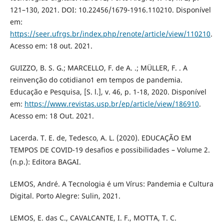
121–130, 2021. DOI: 10.22456/1679-1916.110210. Disponível
em:
https://seer.ufrgs.br/index.php/renote/article/view/110210
.
Acesso em: 18 out. 2021.
GUIZZO, B. S. G.; MARCELLO, F. de A. .; MÜLLER, F. . A
reinvenção do cotidiano1 em tempos de pandemia.
Educação e Pesquisa, [S. l.], v. 46, p. 1-18, 2020. Disponível
em:
https://www.revistas.usp.br/ep/article/view/186910
.
Acesso em: 18 Out. 2021.
Lacerda. T. E. de, Tedesco, A. L. (2020). EDUCAÇÃO EM
TEMPOS DE COVID-19 desafios e possibilidades – Volume 2.
(n.p.): Editora BAGAI.
LEMOS, André. A Tecnologia é um Vírus: Pandemia e Cultura
Digital. Porto Alegre: Sulin, 2021.
LEMOS, E. das C., CAVALCANTE, I. F., MOTTA, T. C.