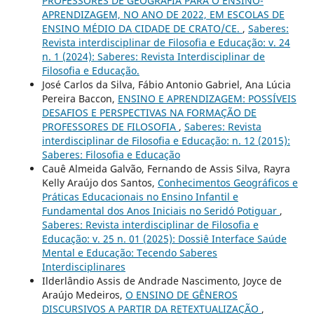
PROFESSORES DE GEOGRAFIA PARA O ENSINO-
APRENDIZAGEM, NO ANO DE 2022, EM ESCOLAS DE
ENSINO MÉDIO DA CIDADE DE CRATO/CE.
,
Saberes:
Revista interdisciplinar de Filosofia e Educação: v. 24
n. 1 (2024): Saberes: Revista Interdisciplinar de
Filosofia e Educação.
José Carlos da Silva, Fábio Antonio Gabriel, Ana Lúcia
Pereira Baccon,
ENSINO E APRENDIZAGEM: POSSÍVEIS
DESAFIOS E PERSPECTIVAS NA FORMAÇÃO DE
PROFESSORES DE FILOSOFIA
,
Saberes: Revista
interdisciplinar de Filosofia e Educação: n. 12 (2015):
Saberes: Filosofia e Educação
Cauê Almeida Galvão, Fernando de Assis Silva, Rayra
Kelly Araújo dos Santos,
Conhecimentos Geográficos e
Práticas Educacionais no Ensino Infantil e
Fundamental dos Anos Iniciais no Seridó Potiguar
,
Saberes: Revista interdisciplinar de Filosofia e
Educação: v. 25 n. 01 (2025): Dossiê Interface Saúde
Mental e Educação: Tecendo Saberes
Interdisciplinares
Ilderlândio Assis de Andrade Nascimento, Joyce de
Araújo Medeiros,
O ENSINO DE GÊNEROS
DISCURSIVOS A PARTIR DA RETEXTUALIZAÇÃO
,