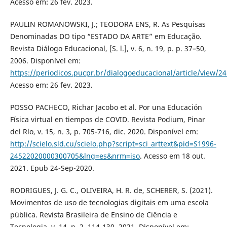
Acesso em: 26 fev. 2023.
PAULIN ROMANOWSKI, J.; TEODORA ENS, R. As Pesquisas
Denominadas DO tipo “ESTADO DA ARTE” em Educação.
Revista Diálogo Educacional, [S. l.], v. 6, n. 19, p. p. 37–50,
2006. Disponível em:
https://periodicos.pucpr.br/dialogoeducacional/article/view/2
Acesso em: 26 fev. 2023.
POSSO PACHECO, Richar Jacobo et al. Por una Educación
Física virtual en tiempos de COVID. Revista Podium, Pinar
del Río, v. 15, n. 3, p. 705-716, dic. 2020. Disponível em:
http://scielo.sld.cu/scielo.php?script=sci_arttext&pid=S1996-
24522020000300705&lng=es&nrm=iso
. Acesso em 18 out.
2021. Epub 24-Sep-2020.
RODRIGUES, J. G. C., OLIVEIRA, H. R. de, SCHERER, S. (2021).
Movimentos de uso de tecnologias digitais em uma escola
pública. Revista Brasileira de Ensino de Ciência e
Tecnologia, v. 14, n. 2, 114-130, 2021. Disponível em: