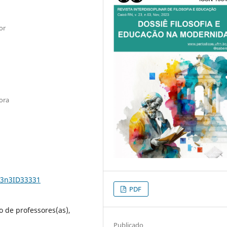
or
ora
23n3ID33331
PDF
 de professores(as),
Publicado