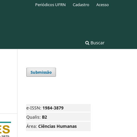
Periódicos UFRN
Cadastro
Acesso
Buscar
Submissão
e-ISSN:
1984-3879
Qualis:
B2
Área:
Ciências Humanas