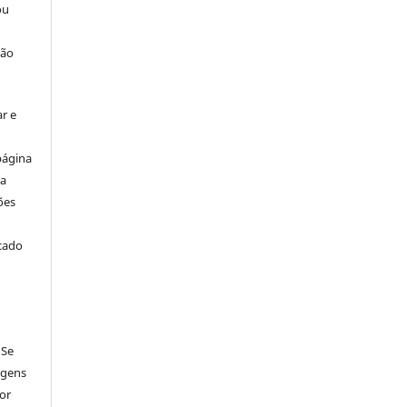
ou
ção
r e
página
ta
ões
icado
 Se
agens
por