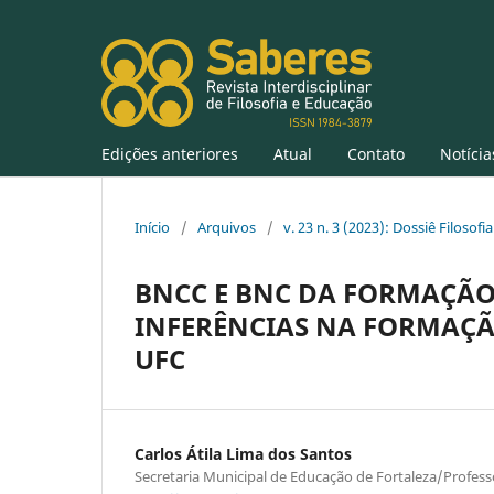
Edições anteriores
Atual
Contato
Notícia
Início
/
Arquivos
/
v. 23 n. 3 (2023): Dossiê Filoso
BNCC E BNC DA FORMAÇÃO 
INFERÊNCIAS NA FORMAÇÃO
UFC
Carlos Átila Lima dos Santos
Secretaria Municipal de Educação de Fortaleza/Profess