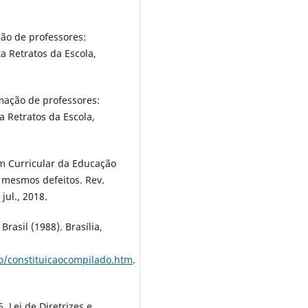
ão de professores:
ta Retratos da Escola,
rmação de professores:
 Retratos da Escola,
m Curricular da Educação
 mesmos defeitos. Rev.
 jul., 2018.
rasil (1988). Brasília,
ao/constituicaocompilado.htm
.
. Lei de Diretrizes e