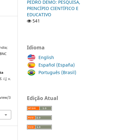
PEDRO DEMO: PESQUISA,
PRINCÍPIO CIENTÍFICO E
EDUCATIVO
541
Idioma
ndia;
 BNC
English
Español (España)
Português (Brasil)
ta
S. l.]
, v.
Edição Atual
/view/3