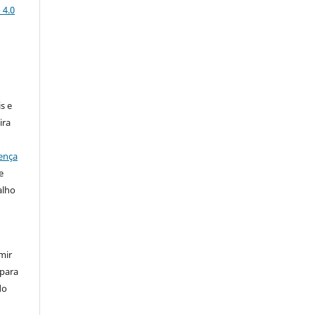
 4.0
:
s e
ira
ença
e
alho
mir
 para
do