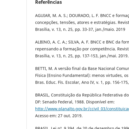
Referências
AGUIAR, M. A. S.; DOURADO, L. F. BNCC e formaç
concepções, tensões, atores e estratégias. Revis
Brasília, v. 13, n. 25, pp. 33-37, jan./maio. 2019
ALBINO, A. C. A.; SILVA, A. F. BNCC e BNC da fo
repensando a formação por competência. Revista
Brasília, v. 13, n. 25, pp. 137-153, jan./mai. 2019.
BETTI, M. A versão final da Base Nacional Comu
Física (Ensino Fundamental): menos virtudes, os
Bras. Educ. Fís. Escolar, Ano IV, v. 1, pp. 156-175,
BRASIL, Constituição da República Federativa do B
DF: Senado Federal, 1988. Disponível em:
http://www.planalto.gov.br/ccivil_03/constituic
Acesso em: 27 out. 2019.
BRASIL, Lei nº. 9.394, de 20 de dezembro de 1996