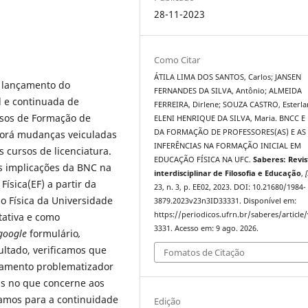
28-11-2023
Como Citar
ÁTILA LIMA DOS SANTOS, Carlos; JANSEN
 lançamento do
FERNANDES DA SILVA, Antônio; ALMEIDA
l e continuada de
FERREIRA, Dirlene; SOUZA CASTRO, Esterla
rsos de Formação de
ELENI HENRIQUE DA SILVA, Maria. BNCC E
DA FORMAÇÃO DE PROFESSORES(AS) E AS
porá mudanças veiculadas
INFERÊNCIAS NA FORMAÇÃO INICIAL EM
 cursos de licenciatura.
EDUCAÇÃO FÍSICA NA UFC.
Saberes: Revis
as implicações da BNC na
interdisciplinar de Filosofia e Educação
,
[
Física(EF) a partir da
23, n. 3, p. EE02, 2023. DOI: 10.21680/1984-
 Física da Universidade
3879.2023v23n3ID33331. Disponível em:
https://periodicos.ufrn.br/saberes/article
tativa e como
3331. Acesso em: 9 ago. 2026.
google
formulário
,
ltado, verificamos que
Fomatos de Citação
samento problematizador
as no que concerne aos
tamos para a continuidade
Edição