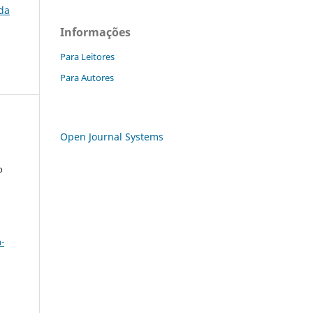
 da
Informações
Para Leitores
Para Autores
Open Journal Systems
o
a
-