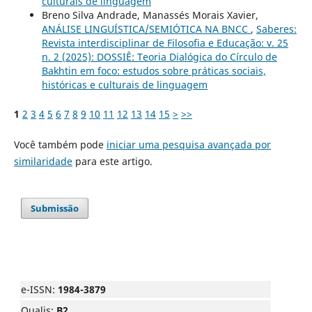
culturais de linguagem
Breno Silva Andrade, Manassés Morais Xavier,
ANÁLISE LINGUÍSTICA/SEMIÓTICA NA BNCC
,
Saberes:
Revista interdisciplinar de Filosofia e Educação: v. 25
n. 2 (2025): DOSSIÊ: Teoria Dialógica do Círculo de
Bakhtin em foco: estudos sobre práticas sociais,
históricas e culturais de linguagem
1
2
3
4
5
6
7
8
9
10
11
12
13
14
15
>
>>
Você também pode
iniciar uma pesquisa avançada por
similaridade
para este artigo.
Submissão
e-ISSN:
1984-3879
Qualis:
B2