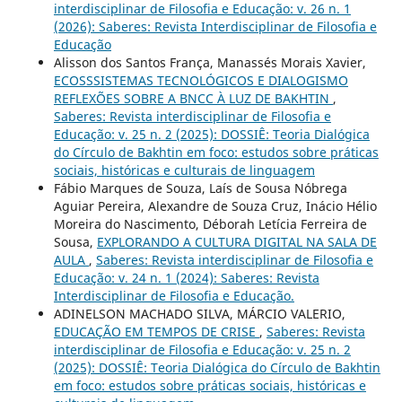
interdisciplinar de Filosofia e Educação: v. 26 n. 1
(2026): Saberes: Revista Interdisciplinar de Filosofia e
Educação
Alisson dos Santos França, Manassés Morais Xavier,
ECOSSSISTEMAS TECNOLÓGICOS E DIALOGISMO
REFLEXÕES SOBRE A BNCC À LUZ DE BAKHTIN
,
Saberes: Revista interdisciplinar de Filosofia e
Educação: v. 25 n. 2 (2025): DOSSIÊ: Teoria Dialógica
do Círculo de Bakhtin em foco: estudos sobre práticas
sociais, históricas e culturais de linguagem
Fábio Marques de Souza, Laís de Sousa Nóbrega
Aguiar Pereira, Alexandre de Souza Cruz, Inácio Hélio
Moreira do Nascimento, Déborah Letícia Ferreira de
Sousa,
EXPLORANDO A CULTURA DIGITAL NA SALA DE
AULA
,
Saberes: Revista interdisciplinar de Filosofia e
Educação: v. 24 n. 1 (2024): Saberes: Revista
Interdisciplinar de Filosofia e Educação.
ADINELSON MACHADO SILVA, MÁRCIO VALERIO,
EDUCAÇÃO EM TEMPOS DE CRISE
,
Saberes: Revista
interdisciplinar de Filosofia e Educação: v. 25 n. 2
(2025): DOSSIÊ: Teoria Dialógica do Círculo de Bakhtin
em foco: estudos sobre práticas sociais, históricas e