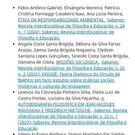
Fábio Antônio Gabriel, Elisângela Moreira, Patricia
Cristina Formaggi Cavaleiro Navi, Ana Lúcia Pereira,
ÉTICA DA RESPONSABILIDADE AMBIENTAL
,
Saberes:
Revista interdisciplinar de Filosofia e Educação: v. 24
n. 1 (2024): Saberes: Revista Interdisciplinar de
Filosofia e Educação.
Angela Costa Santa Brígida, Débora da Silva Farias
Araújo, Samia Santa Brígida Nogueira, Cledson
Santana Lopes Gonçalves, Sineide Costa Santa Brígida,
Daniana de Costa,
MISSÕES DA LÓGICA
,
Saberes:
Revista interdisciplinar de Filosofia e Educação: v. 25
n. 2 (2025): DOSSIÊ: Teoria Dialógica do Círculo de
Bakhtin em foco: estudos sobre práticas sociais,
históricas e culturais de linguagem
Leonice da Conceição Pinheiro Silva, Flávio Luiz de
Castro Freitas, Luciano da Silva Façanha,
A
AUTOBIOGRAFIA FILOSÓFICA EM JEAN-JACQUES
ROUSSEAU E FRIEDRICH NIETZSCHE
,
Saberes: Revista
interdisciplinar de Filosofia e Educação: v. 23 n. 1
(2023): Saberes: Revista Interdisciplinar de Filosofia e
Educação
Sâmia Eufrasio Barbosa, Djanni Martinho dos Santos