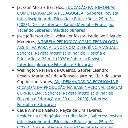
Jackson Morais Barcelos,
EDUCAÇÃO PATRIMONIAL
COMO FERRAMENTA PEDAGÓGICA
,
Saberes: Revista
interdisciplinar de Filosofia e Educação: v. 25 n. 01
(2025): Dossiê Interface Saúde Mental e Educação:
Tecendo Saberes Interdisciplinares
José Jefferson de Oliveira Confessor, Paulo Ivo Silva de
Medeiros,
A TABELA PERIÓDICA COMO TECNOLOGIA
ASSISTIVA PARA ALUNOS COM DEFICIÊNCIA VISUAL
,
Saberes: Revista interdisciplinar de Filosofia e
Educação: v. 26 n. 1 (2026): Saberes: Revista
Interdisciplinar de Filosofia e Educação
Wellington Pereira de Queirós, Gabriel Leandro
Revelo, Maria Inês de Affonseca Jardim, Clair de Luma
Capiberibe Nunes,
A(s) DEMANDAS DA ECONOMIA E
O CASO VIDA-PRODUÇÃO NA BASE NACIONAL COMUM
CURRICULAR
,
Saberes: Revista interdisciplinar de
Filosofia e Educação: v. 20 n. 1 (2020): Saberes:
Filosofia e Educação
Cauê Almeida Galvão, Rayza de Lira Tavares,
Residência Pedagógica e Ludicidade
,
Saberes: Revista
interdisciplinar de Filosofia e Educação: v. 25 n. 01
(2025): Dossiê Interface Saúde Mental e Educação: