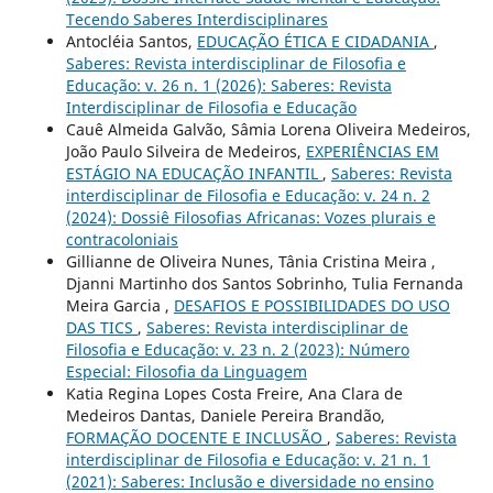
Tecendo Saberes Interdisciplinares
Antocléia Santos,
EDUCAÇÃO ÉTICA E CIDADANIA
,
Saberes: Revista interdisciplinar de Filosofia e
Educação: v. 26 n. 1 (2026): Saberes: Revista
Interdisciplinar de Filosofia e Educação
Cauê Almeida Galvão, Sâmia Lorena Oliveira Medeiros,
João Paulo Silveira de Medeiros,
EXPERIÊNCIAS EM
ESTÁGIO NA EDUCAÇÃO INFANTIL
,
Saberes: Revista
interdisciplinar de Filosofia e Educação: v. 24 n. 2
(2024): Dossiê Filosofias Africanas: Vozes plurais e
contracoloniais
Gillianne de Oliveira Nunes, Tânia Cristina Meira ,
Djanni Martinho dos Santos Sobrinho, Tulia Fernanda
Meira Garcia ,
DESAFIOS E POSSIBILIDADES DO USO
DAS TICS
,
Saberes: Revista interdisciplinar de
Filosofia e Educação: v. 23 n. 2 (2023): Número
Especial: Filosofia da Linguagem
Katia Regina Lopes Costa Freire, Ana Clara de
Medeiros Dantas, Daniele Pereira Brandão,
FORMAÇÃO DOCENTE E INCLUSÃO
,
Saberes: Revista
interdisciplinar de Filosofia e Educação: v. 21 n. 1
(2021): Saberes: Inclusão e diversidade no ensino