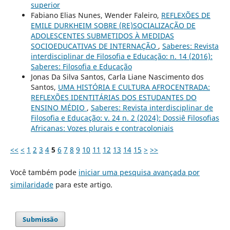
superior
Fabiano Elias Nunes, Wender Faleiro,
REFLEXÕES DE
EMILE DURKHEIM SOBRE (RE)SOCIALIZAÇÃO DE
ADOLESCENTES SUBMETIDOS À MEDIDAS
SOCIOEDUCATIVAS DE INTERNAÇÃO
,
Saberes: Revista
interdisciplinar de Filosofia e Educação: n. 14 (2016):
Saberes: Filosofia e Educação
Jonas Da Silva Santos, Carla Liane Nascimento dos
Santos,
UMA HISTÓRIA E CULTURA AFROCENTRADA:
REFLEXÕES IDENTITÁRIAS DOS ESTUDANTES DO
ENSINO MÉDIO
,
Saberes: Revista interdisciplinar de
Filosofia e Educação: v. 24 n. 2 (2024): Dossiê Filosofias
Africanas: Vozes plurais e contracoloniais
<<
<
1
2
3
4
5
6
7
8
9
10
11
12
13
14
15
>
>>
Você também pode
iniciar uma pesquisa avançada por
similaridade
para este artigo.
Submissão