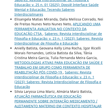
Educação: v. 25 n. 01 (2025): Dossiê Interface Saúde
Mental e Educação: Tecendo Saberes
Interdisciplinares
Elisangela Matias Miranda, Dalia Melissa Conrado, Nei
de Freitas Nunes Neto Nunes Neto,
APLICANDO UMA
FERRAMENTA AVALIATIVA NO CONTEXTO DA
EDUCAÇÃO CTSA
,
Saberes: Revista interdisciplinar de
Filosofia e Educação: v. 23 n. 1 (2023): Saberes: Revista
Interdisciplinar de Filosofia e Educação
Anielly Batista, Geovana Kelly Lima Rocha, Igor Ricelli
Morais Fernandes, Letícia Batista da Silva, Tânia
Cristina Meira Garcia, Tulia Fernanda Meira Garcia,
METODOLOGIAS ATIVAS PARA EDUCAÇÃO EM SAÚDE E
TRABALHO EM GRUPO COMO FERRAMENTA DE
REABILITAÇÃO PÓS COVID-19
,
Saberes: Revista
interdisciplinar de Filosofia e Educação: v. 23 n. 1
(2023): Saberes: Revista Interdisciplinar de Filosofia e
Educação
Silvia Laryssa Lima Mariz, Almária Mariz Batista,
ATUAÇÃO FARMACÊUTICA EM EDUCAÇÃO
PERMANENTE SOBRE INTERAÇÃO MEDICAMENTO /
ALEITAMENTO MATERNO EM CONTEXTO HOSPITALAR