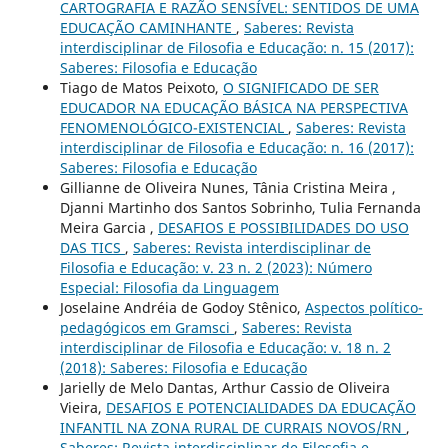
CARTOGRAFIA E RAZÃO SENSÍVEL: SENTIDOS DE UMA
EDUCAÇÃO CAMINHANTE
,
Saberes: Revista
interdisciplinar de Filosofia e Educação: n. 15 (2017):
Saberes: Filosofia e Educação
Tiago de Matos Peixoto,
O SIGNIFICADO DE SER
EDUCADOR NA EDUCAÇÃO BÁSICA NA PERSPECTIVA
FENOMENOLÓGICO-EXISTENCIAL
,
Saberes: Revista
interdisciplinar de Filosofia e Educação: n. 16 (2017):
Saberes: Filosofia e Educação
Gillianne de Oliveira Nunes, Tânia Cristina Meira ,
Djanni Martinho dos Santos Sobrinho, Tulia Fernanda
Meira Garcia ,
DESAFIOS E POSSIBILIDADES DO USO
DAS TICS
,
Saberes: Revista interdisciplinar de
Filosofia e Educação: v. 23 n. 2 (2023): Número
Especial: Filosofia da Linguagem
Joselaine Andréia de Godoy Stênico,
Aspectos político-
pedagógicos em Gramsci
,
Saberes: Revista
interdisciplinar de Filosofia e Educação: v. 18 n. 2
(2018): Saberes: Filosofia e Educação
Jarielly de Melo Dantas, Arthur Cassio de Oliveira
Vieira,
DESAFIOS E POTENCIALIDADES DA EDUCAÇÃO
INFANTIL NA ZONA RURAL DE CURRAIS NOVOS/RN
,
Saberes: Revista interdisciplinar de Filosofia e