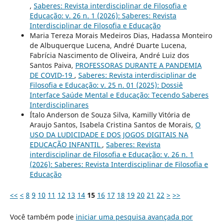
,
Saberes: Revista interdisciplinar de Filosofia e
Educação: v. 26 n. 1 (2026): Saberes: Revista
Interdisciplinar de Filosofia e Educação
Maria Tereza Morais Medeiros Dias, Hadassa Monteiro
de Albuquerque Lucena, André Duarte Lucena,
Fabrícia Nascimento de Oliveira, André Luiz dos
Santos Paiva,
PROFESSORAS DURANTE A PANDEMIA
DE COVID-19
,
Saberes: Revista interdisciplinar de
Filosofia e Educação: v. 25 n. 01 (2025): Dossiê
Interface Saúde Mental e Educação: Tecendo Saberes
Interdisciplinares
Ítalo Anderson de Souza Silva, Kamilly Vitória de
Araujo Santos, Isabela Cristina Santos de Morais,
O
USO DA LUDICIDADE E DOS JOGOS DIGITAIS NA
EDUCAÇÃO INFANTIL
,
Saberes: Revista
interdisciplinar de Filosofia e Educação: v. 26 n. 1
(2026): Saberes: Revista Interdisciplinar de Filosofia e
Educação
<<
<
8
9
10
11
12
13
14
15
16
17
18
19
20
21
22
>
>>
Você também pode
iniciar uma pesquisa avançada por