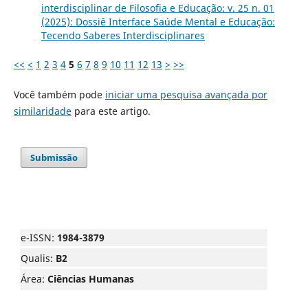
interdisciplinar de Filosofia e Educação: v. 25 n. 01
(2025): Dossiê Interface Saúde Mental e Educação:
Tecendo Saberes Interdisciplinares
<<
<
1
2
3
4
5
6
7
8
9
10
11
12
13
>
>>
Você também pode
iniciar uma pesquisa avançada por
similaridade
para este artigo.
Submissão
e-ISSN:
1984-3879
Qualis:
B2
Área:
Ciências Humanas