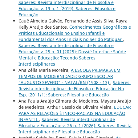
Saberes: Revista interdisciplinar de Filosofia e
Educação: v. 19 n. 1 (2019): Saberes: Filosofia e
Educação
Cauê Almeida Galvão, Fernando de Assis Silva, Rayra
Kelly Araújo dos Santos,
Conhecimentos Geográficos e
Práticas Educacionais no Ensino Infantil e
Fundamental dos Anos Iniciais no Seridó Potiguar
,
Saberes: Revista interdisciplinar de Filosofia e
Educação: v. 25 n. 01 (2025): Dossiê Interface Saúde
Mental e Educação: Tecendo Saberes
Interdisciplinares
Ana Zélia Maria Moreira,
A ESCOLA PRIMÁRIA EM
TEMPOS DE MODERNIDADE: GRUPO ESCOLAR
"AUGUSTO SEVERO" - NATAL/RN (1908 - 13)
,
Saberes:
Revista interdisciplinar de Filosofia e Educação: No
Esp. (2011/1); Saberes: Filosofia e Educação
Ana Paula Araújo Câmara de Medeiros, Mayara Araújo
de Medeiros, Arthur Cassio de Oliveira Vieira,
EDUCAR
PARA AS RELAÇÕES ÉTNICO-RACIAIS NA EDUCAÇÃO
INFANTIL
,
Saberes: Revista interdisciplinar de
Filosofia e Educação: v. 26 n. 1 (2026): Saberes: Revista
Interdisciplinar de Filosofia e Educação
Andréia Saidelles Rossi, Estela Maris Giordani,
As