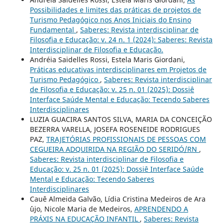
Possibilidades e limites das práticas de projetos de
Turismo Pedagógico nos Anos Iniciais do Ensino
Fundamental
,
Saberes: Revista interdisciplinar de
Filosofia e Educação: v. 24 n. 1 (2024): Saberes: Revista
Interdisciplinar de Filosofia e Educação.
Andréia Saidelles Rossi, Estela Maris Giordani,
Práticas educativas interdisciplinares em Projetos de
Turismo Pedagógico
,
Saberes: Revista interdisciplinar
de Filosofia e Educação: v. 25 n. 01 (2025): Dossiê
Interface Saúde Mental e Educação: Tecendo Saberes
Interdisciplinares
LUZIA GUACIRA SANTOS SILVA, MARIA DA CONCEIÇÃO
BEZERRA VARELLA, JOSEFA ROSENEIDE RODRIGUES
PAZ,
TRAJETÓRIAS PROFISSIONAIS DE PESSOAS COM
CEGUEIRA ADQUIRIDA NA REGIÃO DO SERIDÓ/RN
,
Saberes: Revista interdisciplinar de Filosofia e
Educação: v. 25 n. 01 (2025): Dossiê Interface Saúde
Mental e Educação: Tecendo Saberes
Interdisciplinares
Cauê Almeida Galvão, Lídia Cristina Medeiros de Ara
´´ujo, Nicole Maria de Medeiros,
APRENDENDO A
PRÁXIS NA EDUCAÇÃO INFANTIL
,
Saberes: Revista