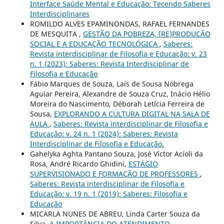
Interface Saúde Mental e Educação: Tecendo Saberes
Interdisciplinares
ROMILDO ALVES EPAMINONDAS, RAFAEL FERNANDES
DE MESQUITA ,
GESTÃO DA POBREZA, (RE)PRODUÇÃO
SOCIAL E A EDUCAÇÃO TECNOLÓGICA
,
Saberes:
Revista interdisciplinar de Filosofia e Educação: v. 23
n. 1 (2023): Saberes: Revista Interdisciplinar de
Filosofia e Educação
Fábio Marques de Souza, Laís de Sousa Nóbrega
Aguiar Pereira, Alexandre de Souza Cruz, Inácio Hélio
Moreira do Nascimento, Déborah Letícia Ferreira de
Sousa,
EXPLORANDO A CULTURA DIGITAL NA SALA DE
AULA
,
Saberes: Revista interdisciplinar de Filosofia e
Educação: v. 24 n. 1 (2024): Saberes: Revista
Interdisciplinar de Filosofia e Educação.
Gahelyka Aghta Pantano Souza, José Víctor Acioli da
Rosa, André Ricardo Ghidini,
ESTÁGIO
SUPERVISIONADO E FORMAÇÃO DE PROFESSORES
,
Saberes: Revista interdisciplinar de Filosofia e
Educação: v. 19 n. 1 (2019): Saberes: Filosofia e
Educação
MICARLA NUNES DE ABREU, Linda Carter Souza da
Silva,
A IMPORTÂNCIA DO ATENDIMENTO