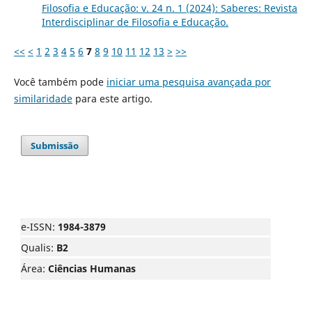
Filosofia e Educação: v. 24 n. 1 (2024): Saberes: Revista
Interdisciplinar de Filosofia e Educação.
<<
<
1
2
3
4
5
6
7
8
9
10
11
12
13
>
>>
Você também pode
iniciar uma pesquisa avançada por
similaridade
para este artigo.
Submissão
e-ISSN:
1984-3879
Qualis:
B2
Área:
Ciências Humanas