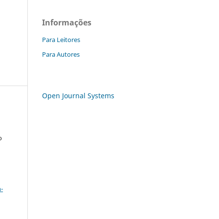
a
Informações
Para Leitores
Para Autores
Open Journal Systems
o
a
-