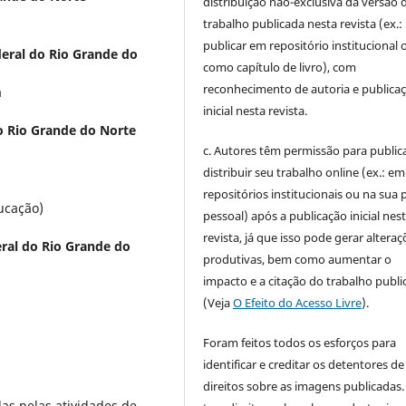
distribuição não-exclusiva da versão 
trabalho publicada nesta revista (ex.:
publicar em repositório institucional 
eral do Rio Grande do
como capítulo de livro), com
reconhecimento de autoria e publica
a
inicial nesta revista.
o Rio Grande do Norte
c. Autores têm permissão para publica
distribuir seu trabalho online (ex.: em
repositórios institucionais ou na sua 
ucação)
pessoal) após a publicação inicial nes
revista, já que isso pode gerar alteraç
ral do Rio Grande do
produtivas, bem como aumentar o
impacto e a citação do trabalho publ
(Veja
O Efeito do Acesso Livre
).
Foram feitos todos os esforços para
identificar e creditar os detentores de
direitos sobre as imagens publicadas.
das pelas atividades de