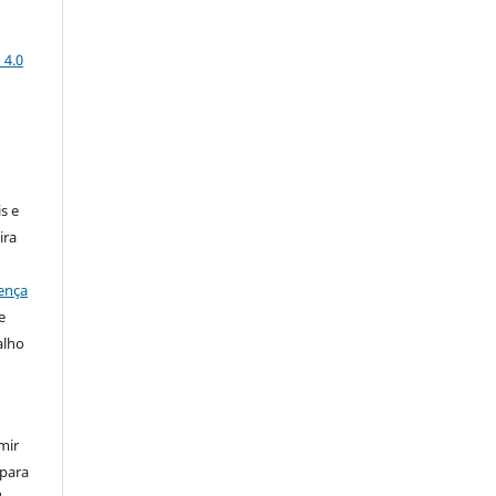
 4.0
:
s e
ira
ença
e
alho
mir
 para