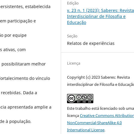
Edição
ersistentes, estabelecida
v. 23 n. 1 (2023): Saberes: Revist
Interdisciplinar de Filosofia e
 em participação e
Educação
ão por equipe
Seção
Relatos de experiências
s ativas, com
Licença
s possibilitaram melhor
Copyright (c) 2023 Saberes: Revista
fortalecimento do vínculo
interdisciplinar de Filosofia e Educaçã
 recebidas. Dada a
ncia apresentada amplie a
Este trabalho está licenciado sob um
licença
Creative Commons Attribution
de à população.
NonCommercial-ShareAlike 4.0
International License
.