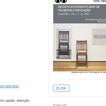
23n1ID31835
PDF
 em saúde, atenção
Publicado