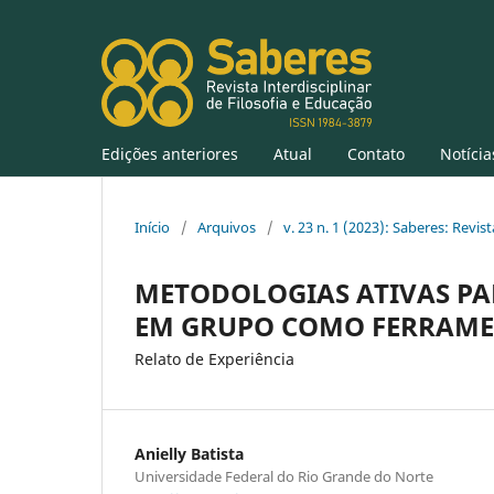
Edições anteriores
Atual
Contato
Notícia
Início
/
Arquivos
/
v. 23 n. 1 (2023): Saberes: Revis
METODOLOGIAS ATIVAS PA
EM GRUPO COMO FERRAMEN
Relato de Experiência
Anielly Batista
Universidade Federal do Rio Grande do Norte