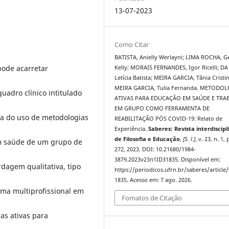
13-07-2023
Como Citar
BATISTA, Anielly Werlayni; LIMA ROCHA, 
pode acarretar
Kelly; MORAIS FERNANDES, Igor Ricelli; DA
Letícia Batista; MEIRA GARCIA, Tânia Cristin
MEIRA GARCIA, Tulia Fernanda. METODO
uadro clínico intitulado
ATIVAS PARA EDUCAÇÃO EM SAÚDE E TR
EM GRUPO COMO FERRAMENTA DE
cia do uso de metodologias
REABILITAÇÃO PÓS COVID-19: Relato de
Experiência.
Saberes: Revista interdiscipl
de Filosofia e Educação
,
[S. l.]
, v. 23, n. 1,
m saúde de um grupo de
272, 2023. DOI: 10.21680/1984-
3879.2023v23n1ID31835. Disponível em:
rdagem qualitativa, tipo
https://periodicos.ufrn.br/saberes/article
1835. Acesso em: 7 ago. 2026.
ama multiprofissional em
Fomatos de Citação
as ativas para