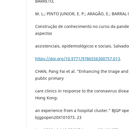
BARRETO,
M. L.; PINTO JUNIOR, E. P.; ARAGÃO, E.; BARRAL-
Construção de conhecimento no curso da pande
aspectos
assistenciais, epidemiológicos e sociais. Salvador
https://doi.org/10.9771/9786556300757.013
.
CHAN, Pang Fai et al. “Enhancing the triage and 
public primary
care clinics in response to the coronavirus dise
Hong Kong:
an experience from a hospital cluster.” BJGP ope
bjgpopen20X101073. 23