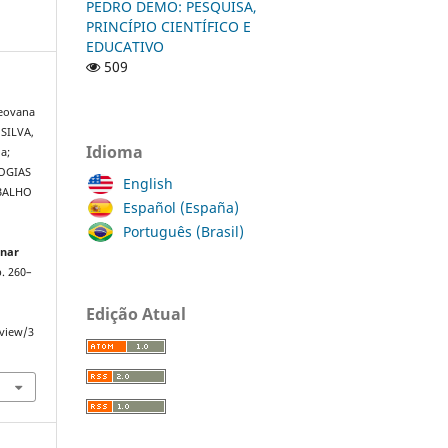
PEDRO DEMO: PESQUISA,
PRINCÍPIO CIENTÍFICO E
EDUCATIVO
509
Geovana
 SILVA,
Idioma
a;
LOGIAS
English
ABALHO
Español (España)
Português (Brasil)
inar
 p. 260–
Edição Atual
/view/3