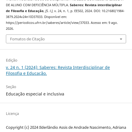
DE ALUNO COM DEFICIÊNCIA MÚLTIPLA.
Saberes: Revista interdisciplinar
de Filosofia e Educação
,
[S. l.]
, v. 24, n. 1, p. EES02, 2024. DOI: 10.21680/1984-
3879.2024v24n1ID37033. Disponível em:
https://periodicos.ufrn.br/saberes/article/view/37033. Acesso em: 9 ago.
2026.
Fomatos de Citação
Edição
v. 24 n. 1 (2024): Saberes: Revista Interdisciplinar de
Filosofia e Educação.
Seção
Educação especial e inclusiva
Licença
Copyright (c) 2024 Ilderlândio Assis de Andrade Nascimento, Adriana