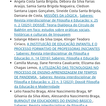
Angela Costa Santa Brígida, Débora da Silva Farias
Araújo, Samia Santa Brígida Nogueira, Cledson
Santana Lopes Gonçalves, Sineide Costa Santa Brígida,
Daniana de Costa,
MISSÕES DA LÓGICA
,
Saberes:
Revista interdisciplinar de Filosofia e Educação: v. 25
n. 2 (2025): DOSSIÊ: Teoria Dialógica do Círculo de
Bakhtin em foco: estudos sobre práticas sociais,
históricas e culturais de linguagem
Solange Ribeiro da Silva Izepe, Klinger Teodoro
Ciríaco,
A INSTITUIÇÃO DE EDUCAÇÃO INFANTIL E O
PROCESSO FORMATIVO DE PROFESSORAS INICIANTES
,
Saberes: Revista interdisciplinar de Filosofia e
Educação: n. 14 (2016): Saberes: Filosofia e Educação
Camilla Munay, Ilane Ferreira Cavalcante, Elizama das
Chagas Lemos,
A UTILIZAÇÃO DAS TECNOLOGIAS NO
PROCESSO DE ENSINO-APRENDIZAGEM EM TEMPOS
DE PANDEMIA
,
Saberes: Revista interdisciplinar de
Filosofia e Educação: v. 23 n. 3 (2023): Dossiê Filosofia
da Educação e Modernidade
Lelio Favacho Braga, Aline Nascimento Braga, Mª
Gilvania da Silva Alves, Alessandra Nascimento Braga,
BURNOUT EM EDUCADORES DO ENSINO BÁSICO
,
Saberes: Revista interdisciplinar de Filosofia e