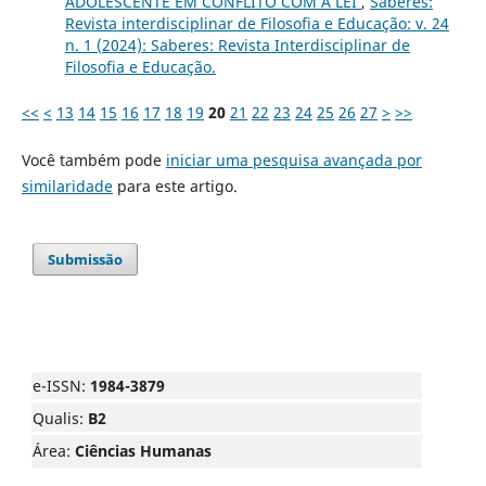
ADOLESCENTE EM CONFLITO COM A LEI
,
Saberes:
Revista interdisciplinar de Filosofia e Educação: v. 24
n. 1 (2024): Saberes: Revista Interdisciplinar de
Filosofia e Educação.
<<
<
13
14
15
16
17
18
19
20
21
22
23
24
25
26
27
>
>>
Você também pode
iniciar uma pesquisa avançada por
similaridade
para este artigo.
Submissão
e-ISSN:
1984-3879
Qualis:
B2
Área:
Ciências Humanas