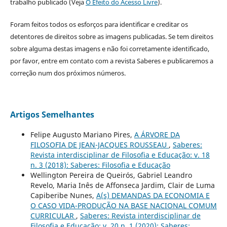
trabalho publicado (Veja
O Efeito do Acesso Livre
).
Foram feitos todos os esforços para identificar e creditar os
detentores de direitos sobre as imagens publicadas. Se tem direitos
sobre alguma destas imagens e não foi corretamente identificado,
por favor, entre em contato com a revista Saberes e publicaremos a
correção num dos próximos números.
Artigos Semelhantes
Felipe Augusto Mariano Pires,
A ÁRVORE DA
FILOSOFIA DE JEAN-JACQUES ROUSSEAU
,
Saberes:
Revista interdisciplinar de Filosofia e Educação: v. 18
n. 3 (2018): Saberes: Filosofia e Educação
Wellington Pereira de Queirós, Gabriel Leandro
Revelo, Maria Inês de Affonseca Jardim, Clair de Luma
Capiberibe Nunes,
A(s) DEMANDAS DA ECONOMIA E
O CASO VIDA-PRODUÇÃO NA BASE NACIONAL COMUM
CURRICULAR
,
Saberes: Revista interdisciplinar de
Filosofia e Educação: v. 20 n. 1 (2020): Saberes: