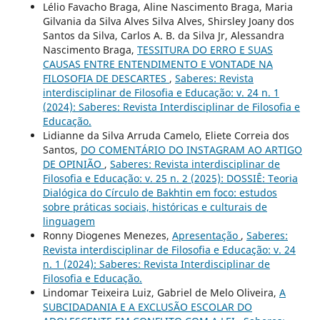
Lélio Favacho Braga, Aline Nascimento Braga, Maria
Gilvania da Silva Alves Silva Alves, Shirsley Joany dos
Santos da Silva, Carlos A. B. da Silva Jr, Alessandra
Nascimento Braga,
TESSITURA DO ERRO E SUAS
CAUSAS ENTRE ENTENDIMENTO E VONTADE NA
FILOSOFIA DE DESCARTES
,
Saberes: Revista
interdisciplinar de Filosofia e Educação: v. 24 n. 1
(2024): Saberes: Revista Interdisciplinar de Filosofia e
Educação.
Lidianne da Silva Arruda Camelo, Eliete Correia dos
Santos,
DO COMENTÁRIO DO INSTAGRAM AO ARTIGO
DE OPINIÃO
,
Saberes: Revista interdisciplinar de
Filosofia e Educação: v. 25 n. 2 (2025): DOSSIÊ: Teoria
Dialógica do Círculo de Bakhtin em foco: estudos
sobre práticas sociais, históricas e culturais de
linguagem
Ronny Diogenes Menezes,
Apresentação
,
Saberes:
Revista interdisciplinar de Filosofia e Educação: v. 24
n. 1 (2024): Saberes: Revista Interdisciplinar de
Filosofia e Educação.
Lindomar Teixeira Luiz, Gabriel de Melo Oliveira,
A
SUBCIDADANIA E A EXCLUSÃO ESCOLAR DO