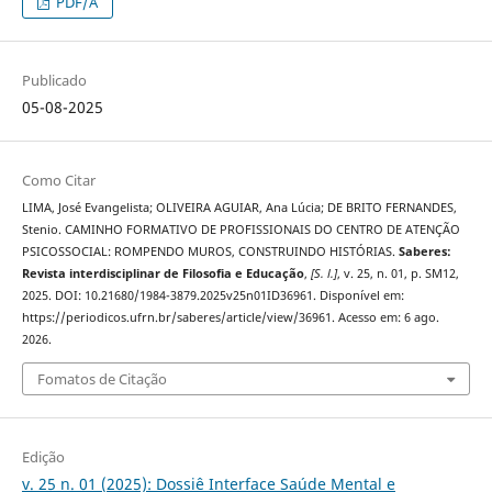
PDF/A
Publicado
05-08-2025
Como Citar
LIMA, José Evangelista; OLIVEIRA AGUIAR, Ana Lúcia; DE BRITO FERNANDES,
Stenio. CAMINHO FORMATIVO DE PROFISSIONAIS DO CENTRO DE ATENÇÃO
PSICOSSOCIAL: ROMPENDO MUROS, CONSTRUINDO HISTÓRIAS.
Saberes:
Revista interdisciplinar de Filosofia e Educação
,
[S. l.]
, v. 25, n. 01, p. SM12,
2025. DOI: 10.21680/1984-3879.2025v25n01ID36961. Disponível em:
https://periodicos.ufrn.br/saberes/article/view/36961. Acesso em: 6 ago.
2026.
Fomatos de Citação
Edição
v. 25 n. 01 (2025): Dossiê Interface Saúde Mental e