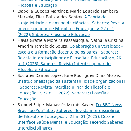
Filosofia e Educação
Isabella Guedes Martinez, Maria Eduarda Tambara
Marzola, Elias Batista dos Santos,
A Teoria da
subjetividade e o ensino de ciências
,
Saberes: Revista
interdisciplinar de Filosofia e Educação: v. 22 n. 1
(2022): Saberes: Filosofia e Educação
Flávia Graziela Moreira Passalacqua, Nathália Cristina
Amorim Tamaio de Souza,
Colaboração universidade–
escola e a formação docente pelos pares
,
Saberes:
Revista interdisciplinar de Filosofia e Educação: v. 26
n. 1 (2026): Saberes: Revista Interdisciplinar de
Filosofia e Educação
Sócrates Dantas Lopes, Ione Rodrigues Diniz Morais,
Institucionalização da sustentabilidade organizacional
,
Saberes: Revista interdisciplinar de Filosofia e
Educação: v. 22 n. 1 (2022): Saberes: Filosofia e
Educação
Samuel Filipe, Manassés Morais Xavier,
Da BBC News
Brasil ao YouTube
,
Saberes: Revista interdisciplinar
de Filosofia e Educação: v. 25 n. 01 (2025): Dossiê
Interface Saúde Mental e Educação: Tecendo Saberes
Interdisciplinares