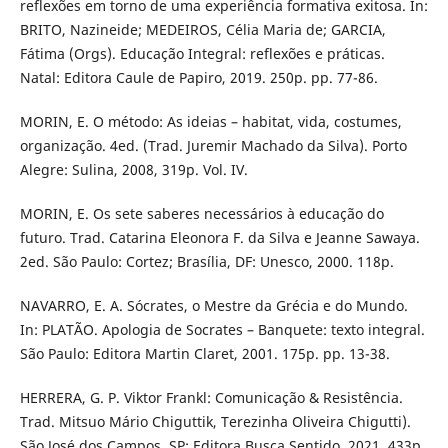
reflexões em torno de uma experiência formativa exitosa. In:
BRITO, Nazineide; MEDEIROS, Célia Maria de; GARCIA,
Fátima (Orgs). Educação Integral: reflexões e práticas.
Natal: Editora Caule de Papiro, 2019. 250p. pp. 77-86.
MORIN, E. O método: As ideias – habitat, vida, costumes,
organização. 4ed. (Trad. Juremir Machado da Silva). Porto
Alegre: Sulina, 2008, 319p. Vol. IV.
MORIN, E. Os sete saberes necessários à educação do
futuro. Trad. Catarina Eleonora F. da Silva e Jeanne Sawaya.
2ed. São Paulo: Cortez; Brasília, DF: Unesco, 2000. 118p.
NAVARRO, E. A. Sócrates, o Mestre da Grécia e do Mundo.
In: PLATÃO. Apologia de Socrates – Banquete: texto integral.
São Paulo: Editora Martin Claret, 2001. 175p. pp. 13-38.
HERRERA, G. P. Viktor Frankl: Comunicação & Resistência.
Trad. Mitsuo Mário Chiguttik, Terezinha Oliveira Chigutti).
São José dos Campos, SP: Editora Busca Sentido, 2021. 433p.