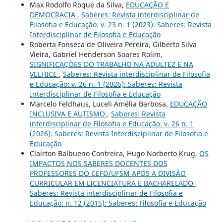
Max Rodolfo Roque da Silva,
EDUCAÇÃO E
DEMOCRACIA
,
Saberes: Revista interdisciplinar de
Filosofia e Educação: v. 23 n. 1 (2023): Saberes: Revista
Interdisciplinar de Filosofia e Educação
Roberta Fonseca de Oliveira Pereira, Gilberto Silva
Vieira, Gabriel Henderson Soares Rolim,
SIGNIFICAÇÕES DO TRABALHO NA ADULTEZ E NA
VELHICE
,
Saberes: Revista interdisciplinar de Filosofia
e Educação: v. 26 n. 1 (2026): Saberes: Revista
Interdisciplinar de Filosofia e Educação
Marcelo Feldhaus, Luceli Amélia Barbosa,
EDUCAÇÃO
INCLUSIVA E AUTISMO
,
Saberes: Revista
interdisciplinar de Filosofia e Educação: v. 26 n. 1
(2026): Saberes: Revista Interdisciplinar de Filosofia e
Educação
Clairton Balbueno Contreira, Hugo Norberto Krug,
OS
IMPACTOS NOS SABERES DOCENTES DOS
PROFESSORES DO CEFD/UFSM APÓS A DIVISÃO
CURRICULAR EM LICENCIATURA E BACHARELADO
,
Saberes: Revista interdisciplinar de Filosofia e
Educação: n. 12 (2015): Saberes: Filosofia e Educação