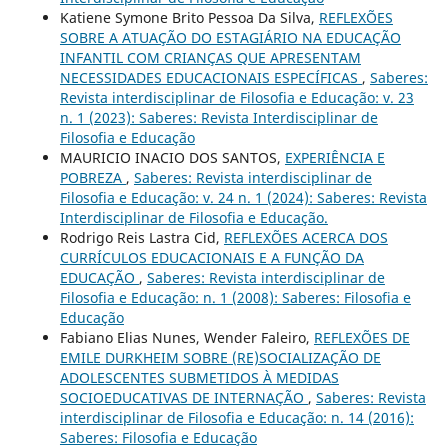
Katiene Symone Brito Pessoa Da Silva,
REFLEXÕES
SOBRE A ATUAÇÃO DO ESTAGIÁRIO NA EDUCAÇÃO
INFANTIL COM CRIANÇAS QUE APRESENTAM
NECESSIDADES EDUCACIONAIS ESPECÍFICAS
,
Saberes:
Revista interdisciplinar de Filosofia e Educação: v. 23
n. 1 (2023): Saberes: Revista Interdisciplinar de
Filosofia e Educação
MAURICIO INACIO DOS SANTOS,
EXPERIÊNCIA E
POBREZA
,
Saberes: Revista interdisciplinar de
Filosofia e Educação: v. 24 n. 1 (2024): Saberes: Revista
Interdisciplinar de Filosofia e Educação.
Rodrigo Reis Lastra Cid,
REFLEXÕES ACERCA DOS
CURRÍCULOS EDUCACIONAIS E A FUNÇÃO DA
EDUCAÇÃO
,
Saberes: Revista interdisciplinar de
Filosofia e Educação: n. 1 (2008): Saberes: Filosofia e
Educação
Fabiano Elias Nunes, Wender Faleiro,
REFLEXÕES DE
EMILE DURKHEIM SOBRE (RE)SOCIALIZAÇÃO DE
ADOLESCENTES SUBMETIDOS À MEDIDAS
SOCIOEDUCATIVAS DE INTERNAÇÃO
,
Saberes: Revista
interdisciplinar de Filosofia e Educação: n. 14 (2016):
Saberes: Filosofia e Educação