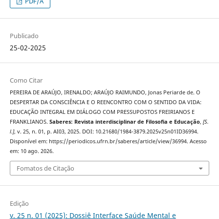
PDF/A
Publicado
25-02-2025
Como Citar
PEREIRA DE ARAÚJO, IRENALDO; ARAÚJO RAIMUNDO, Jonas Periarde de. O
DESPERTAR DA CONSCIÊNCIA E O REENCONTRO COM O SENTIDO DA VIDA:
EDUCAÇÃO INTEGRAL EM DIÁLOGO COM PRESSUPOSTOS FREIRIANOS E
FRANKLIANOS.
Saberes: Revista interdisciplinar de Filosofia e Educação
,
[S.
l.]
, v. 25, n. 01, p. AI03, 2025. DOI: 10.21680/1984-3879.2025v25n01ID36994.
Disponível em: https://periodicos.ufrn.br/saberes/article/view/36994. Acesso
em: 10 ago. 2026.
Fomatos de Citação
Edição
v. 25 n. 01 (2025): Dossiê Interface Saúde Mental e