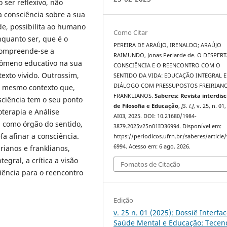
ser reflexivo, não
 consciência sobre a sua
de, possibilita ao humano
Como Citar
quanto ser, que é o
PEREIRA DE ARAÚJO, IRENALDO; ARAÚJO
 compreende-se a
RAIMUNDO, Jonas Periarde de. O DESPER
ômeno educativo na sua
CONSCIÊNCIA E O REENCONTRO COM O
exto vivido. Outrossim,
SENTIDO DA VIDA: EDUCAÇÃO INTEGRAL 
DIÁLOGO COM PRESSUPOSTOS FREIRIANO
e mesmo contexto que,
FRANKLIANOS.
Saberes: Revista interdisc
ciência tem o seu ponto
de Filosofia e Educação
,
[S. l.]
, v. 25, n. 01,
oterapia e Análise
AI03, 2025. DOI: 10.21680/1984-
a como órgão do sentido,
3879.2025v25n01ID36994. Disponível em:
a afinar a consciência.
https://periodicos.ufrn.br/saberes/article
6994. Acesso em: 6 ago. 2026.
ianos e franklianos,
gral, a crítica a visão
Fomatos de Citação
ência para o reencontro
Edição
v. 25 n. 01 (2025): Dossiê Interfa
Saúde Mental e Educação: Tecen