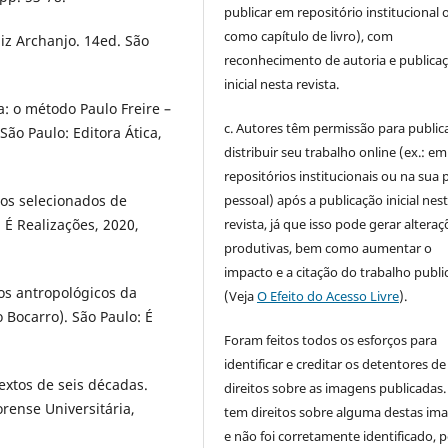
publicar em repositório institucional 
como capítulo de livro), com
z Archanjo. 14ed. São
reconhecimento de autoria e publica
inicial nesta revista.
: o método Paulo Freire –
c. Autores têm permissão para publica
São Paulo: Editora Ática,
distribuir seu trabalho online (ex.: em
repositórios institucionais ou na sua 
pessoal) após a publicação inicial nes
xtos selecionados de
revista, já que isso pode gerar alteraç
: É Realizações, 2020,
produtivas, bem como aumentar o
impacto e a citação do trabalho publ
s antropológicos da
(Veja
O Efeito do Acesso Livre
).
 Bocarro). São Paulo: É
Foram feitos todos os esforços para
identificar e creditar os detentores de
textos de seis décadas.
direitos sobre as imagens publicadas.
rense Universitária,
tem direitos sobre alguma destas im
e não foi corretamente identificado, 