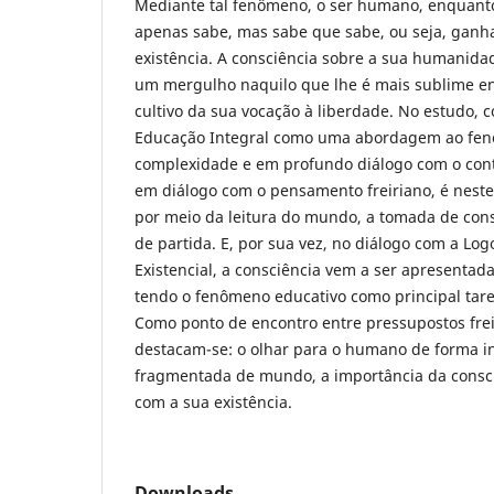
Mediante tal fenômeno, o ser humano, enquanto 
apenas sabe, mas sabe que sabe, ou seja, ganha
existência. A consciência sobre a sua humanida
um mergulho naquilo que lhe é mais sublime en
cultivo da sua vocação à liberdade. No estudo,
Educação Integral como uma abordagem ao fen
complexidade e em profundo diálogo com o cont
em diálogo com o pensamento freiriano, é nest
por meio da leitura do mundo, a tomada de cons
de partida. E, por sua vez, no diálogo com a Log
Existencial, a consciência vem a ser apresentad
tendo o fenômeno educativo como principal taref
Como ponto de encontro entre pressupostos freir
destacam-se: o olhar para o humano de forma inte
fragmentada de mundo, a importância da consci
com a sua existência.
Downloads