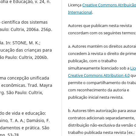
ofia e Educação, v. 24, n.
Licença
Creative Commons Atribuição
Internacional
.
científica dos sistemas
Autores que publicam nesta revista
ulo: Cultrix, 2006a. 256p.
concordam com os seguintes termos
a. In: STONE, M. K.;
a. Autores mantém os direitos autorai
ducação das crianças para
concedem à revista o direito de prime
 Paulo: Cultrix, 2006b.
publicação, com o trabalho
simultaneamente licenciado sob a
Lic
Creative Commons Attribution 4.0
qu
: uma concepção unificada
permite o compartilhamento do trab
s e econômicas. Trad. Mayra
com reconhecimento da autoria e
. São Paulo: Cultrix,
publicação inicial nesta revista.
b. Autores têm autorização para assu
ido de vida e educação:
contratos adicionais separadamente,
ino, T. A. A.; Damásio, F.
distribuição não-exclusiva da versão 
undamentos e prática. São
trabalho publicada nesta revista (ex.:
pp. 53-78.