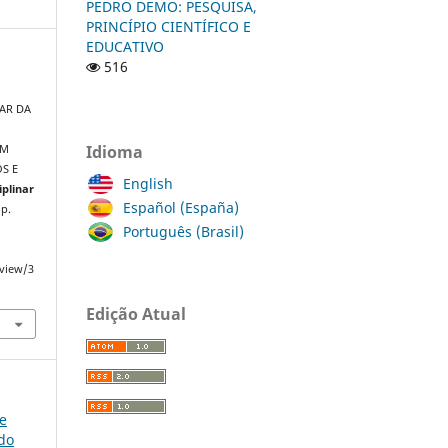
PEDRO DEMO: PESQUISA,
PRINCÍPIO CIENTÍFICO E
EDUCATIVO
516
TAR DA
Idioma
EM
S E
English
iplinar
Español (España)
 p.
Português (Brasil)
/view/3
Edição Atual
ce
do