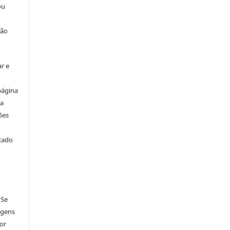
ou
ção
r e
página
ta
ões
icado
 Se
agens
por