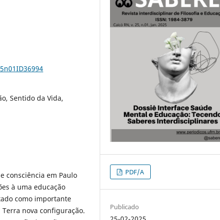
v25n01ID36994
o, Sentido da Vida,
PDF/A
de consciência em Paulo
ições à uma educação
ntado como importante
Publicado
 Terra nova configuração.
25-02-2025