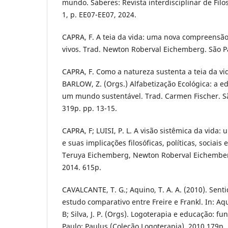
mundo. Saberes: Revista interdisciplinar de Filos
1, p. EE07-EE07, 2024.
CAPRA, F. A teia da vida: uma nova compreensão 
vivos. Trad. Newton Roberval Eichemberg. São Pa
CAPRA, F. Como a natureza sustenta a teia da vid
BARLOW, Z. (Orgs.) Alfabetização Ecológica: a e
um mundo sustentável. Trad. Carmen Fischer. São
319p. pp. 13-15.
CAPRA, F; LUISI, P. L. A visão sistêmica da vida
e suas implicações filosóficas, políticas, sociai
Teruya Eichemberg, Newton Roberval Eichemberg
2014. 615p.
CAVALCANTE, T. G.; Aquino, T. A. A. (2010). Sent
estudo comparativo entre Freire e Frankl. In: Aqu
B; Silva, J. P. (Orgs). Logoterapia e educação: f
Paulo: Paulus (Coleção Logoterapia), 2010,179p. 