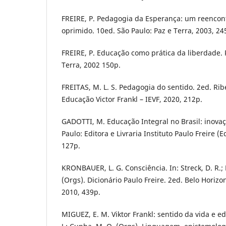
FREIRE, P. Pedagogia da Esperança: um reencon
oprimido. 10ed. São Paulo: Paz e Terra, 2003, 24
FREIRE, P. Educação como prática da liberdade. R
Terra, 2002 150p.
FREITAS, M. L. S. Pedagogia do sentido. 2ed. Ribe
Educação Victor Frankl – IEVF, 2020, 212p.
GADOTTI, M. Educação Integral no Brasil: inova
Paulo: Editora e Livraria Instituto Paulo Freire (
127p.
KRONBAUER, L. G. Consciência. In: Streck, D. R.; Red
(Orgs). Dicionário Paulo Freire. 2ed. Belo Horizo
2010, 439p.
MIGUEZ, E. M. Viktor Frankl: sentido da vida e e