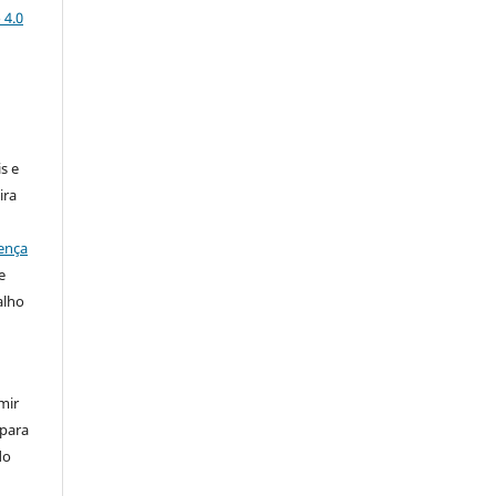
 4.0
:
s e
ira
ença
e
alho
mir
 para
do