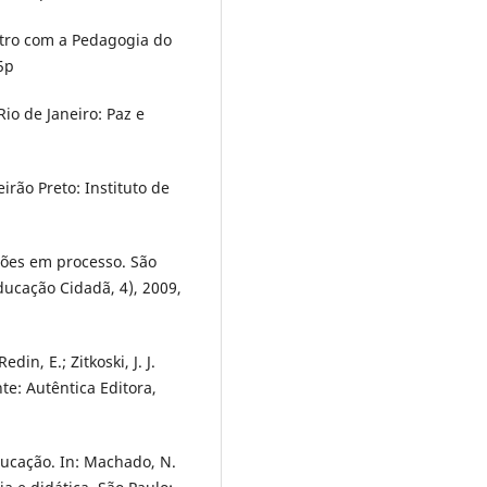
tro com a Pedagogia do
5p
io de Janeiro: Paz e
irão Preto: Instituto de
ções em processo. São
Educação Cidadã, 4), 2009,
in, E.; Zitkoski, J. J.
nte: Autêntica Editora,
ducação. In: Machado, N.